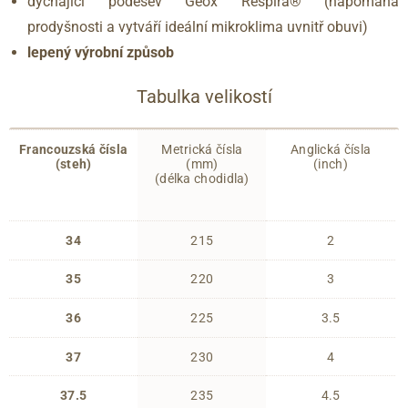
dýchající podešev Geox Respira® (napomáhá
prodyšnosti a vytváří ideální mikroklima uvnitř obuvi)
lepený výrobní způsob
Tabulka velikostí
Francouzská čísla
Metrická čísla
Anglická čísla
(steh)
(mm)
(inch)
(délka chodidla)
34
215
2
35
220
3
36
225
3.5
37
230
4
37.5
235
4.5