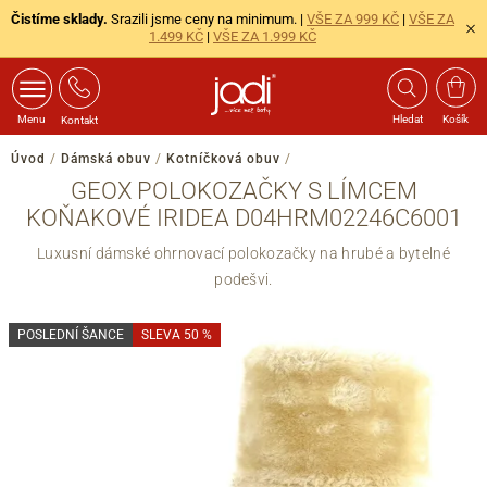
Čistíme sklady.
Srazili jsme ceny na minimum. |
VŠE ZA 999 KČ
|
VŠE ZA
1.499 KČ
|
VŠE ZA 1.999 KČ
Menu
Hledat
Košík
Kontakt
Úvod
/
Dámská obuv
/
Kotníčková obuv
/
GEOX POLOKOZAČKY S LÍMCEM
KOŇAKOVÉ IRIDEA D04HRM02246C6001
Luxusní dámské ohrnovací polokozačky na hrubé a bytelné
podešvi.
POSLEDNÍ ŠANCE
SLEVA 50 %