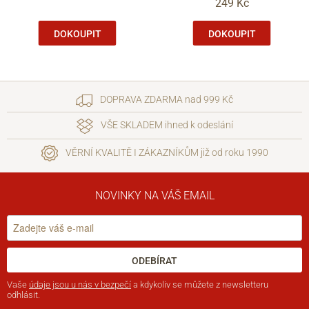
249 Kč
DOKOUPIT
DOKOUPIT
DOPRAVA ZDARMA nad 999 Kč
VŠE SKLADEM ihned k odeslání
VĚRNÍ KVALITĚ I ZÁKAZNÍKŮM již od roku 1990
NOVINKY NA VÁŠ EMAIL
ODEBÍRAT
Vaše
údaje jsou u nás v bezpečí
a kdykoliv se můžete z newsletteru
odhlásit.