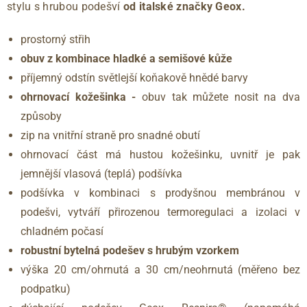
stylu s hrubou podešví
od italské značky Geox.
prostorný střih
obuv z kombinace hladké a semišové kůže
příjemný odstín světlejší koňakově hnědé barvy
ohrnovací kožešinka -
obuv tak můžete nosit na dva
způsoby
zip na vnitřní straně pro snadné obutí
ohrnovací část má hustou kožešinku, uvnitř je pak
jemnější vlasová (teplá) podšívka
podšívka v kombinaci s prodyšnou membránou v
podešvi, vytváří přirozenou termoregulaci a izolaci v
chladném počasí
robustní bytelná podešev s hrubým vzorkem
výška 20 cm/ohrnutá a 30 cm/neohrnutá (měřeno bez
podpatku)