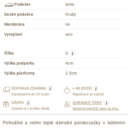
Podešev
latex
Dezén podešve
hrubý
Membrána
ne
Vyteplení
ano
i
Šířka
G
Výška podpatku
4cm
Výška platformy
2.5cm
i
i
DOPRAVA
ZDARMA
+ 86 BODŮ
Expedujeme do 24 hodin
Registrace se vyplatí
i
i
DÁREK
GARANCE CENY
Vyberte si v košíku dárek
Garance nejnižší cenu na trhu.
Pohodlné a velmi teplé dámské polokozačky v ležérním