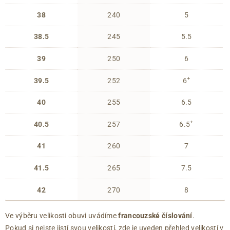
38
240
5
38.5
245
5.5
39
250
6
+
39.5
252
6
40
255
6.5
+
40.5
257
6.5
41
260
7
41.5
265
7.5
42
270
8
Ve výběru velikosti obuvi uvádíme
francouzské číslování
.
Pokud si nejste jistí svou velikostí, zde je uveden přehled velikostí v