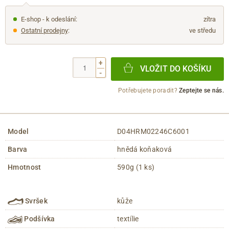
E-shop - k odeslání:
zítra
Ostatní prodejny
:
ve středu
+
VLOŽIT DO KOŠÍKU
-
Potřebujete poradit?
Zeptejte se nás.
Model
D04HRM02246C6001
Barva
hnědá koňaková
Hmotnost
590g (1 ks)
Svršek
kůže
Podšívka
textílie