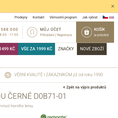
Prodejny
Kontakt
Věrnostní program
Jak vybrat
 588 000
MŮJ ÚČET
KOŠÍK
0
 8:00 - 17:00
Přihlášení
/
Registrace
je prázdný
1499 KČ
VŠE ZA 1999 KČ
ZNAČKY
NOVÉ ZBOŽÍ
VĚRNÍ KVALITĚ I ZÁKAZNÍKŮM již od roku 1990
Zpět na výpis produktů
 ČERNÉ D0B71-01
PŘIHLÁSIT
hrnutí horního lemu.