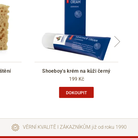
štění
Shoeboy's krém na kůži černý
199 Kč
DOKOUPIT
VĚRNÍ KVALITĚ I ZÁKAZNÍKŮM již od roku 1990