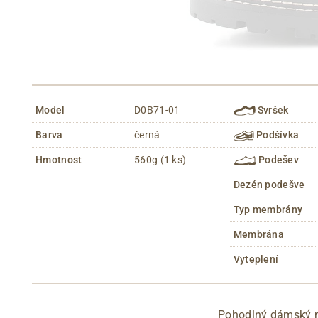
Model
D0B71-01
Svršek
Barva
černá
Podšívka
Hmotnost
560g (1 ks)
Podešev
Dezén podešve
Typ membrány
Membrána
Vyteplení
Pohodlný dámský mo