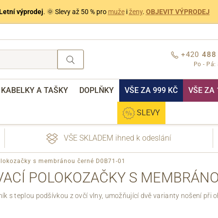
Letní výprodej
. 🌞 Slevy až 50 % pro
muže
i
ženy
.
OBJEVIT VÝPRODEJ
+420
488
Po - Pá:
KABELKY A TAŠKY
DOPLŇKY
VŠE ZA 999 KČ
VŠE ZA 
SLEVY
VŠE SKLADEM ihned k odeslání
olokozačky s membránou černé D0B71-01
ACÍ POLOKOZAČKY S MEMBRÁNOU
k s teplou podšívkou z ovčí vlny, umožňující dvě varianty nošení při o
nebo přihlášení