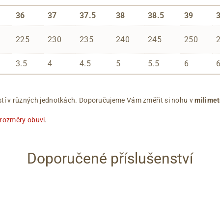
36
37
37.5
38
38.5
39
225
230
235
240
245
250
3.5
4
4.5
5
5.5
6
ikostí v různých jednotkách. Doporučujeme Vám změřit si nohu v
milimet
 rozměry obuvi
.
Doporučené příslušenství