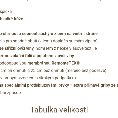
 špička
 hladké kůže
o ohrnout a sepnout suchým zipem na vnitřní straně
ě zip pro snadné obutí (v lemu doplněn suchým zipem)
e střižní ovčí vlny,
horní lem z hebké vlasové textilie
ermoizolační fólií a potahem z ovčí vlny
vodoodpudivou
membránou RemonteTEX®
 cm při ohrnutí a 23 cm bez ohrnutí (měřeno bez podešve)
v hrubým vzorkem a širokým podpatkem
 speciálními protiskluzovámi prvky = extra přilnavé gripy ze
robní způsob
Tabulka velikostí