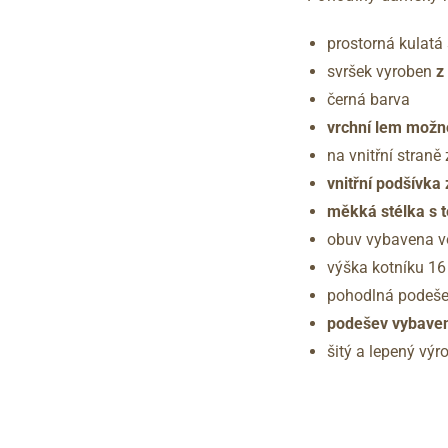
prostorná kulatá
svršek vyroben
z
černá barva
vrchní lem možn
na vnitřní stran
vnitřní podšívka z
měkká stélka s t
obuv vybavena 
výška kotníku 16
pohodlná podeše
podešev vybavena
šitý a lepený vý