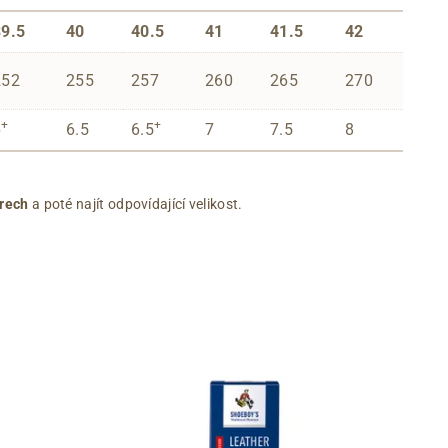
39.5
40
40.5
41
41.5
42
252
255
257
260
265
270
+
+
6
6.5
6.5
7
7.5
8
rech
a poté najít odpovídající velikost.