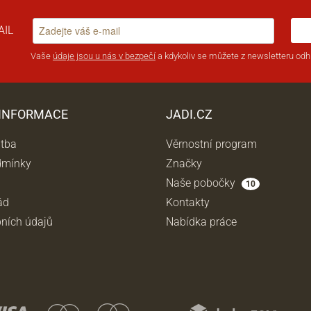
AIL
Vaše
údaje jsou u nás v bezpečí
a kdykoliv se můžete z newsletteru odhl
 INFORMACE
JADI.CZ
atba
Věrnostní program
dmínky
Značky
Naše pobočky
10
ád
Kontakty
ních údajů
Nabídka práce