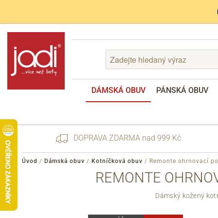
DÁMSKÁ OBUV
PÁNSKÁ OBUV
DOPRAVA ZDARMA nad 999 Kč
Úvod
/
Dámská obuv
/
Kotníčková obuv
/
Remonte ohrnovací p
REMONTE OHRNOV
Zapomenuté heslo
Dámský kožený kotní
Registrace