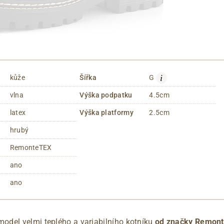
i
kůže
Šířka
G
vlna
Výška podpatku
4.5cm
latex
Výška platformy
2.5cm
hrubý
RemonteTEX
ano
ano
del velmi teplého a variabilního kotníku
od značky Remont