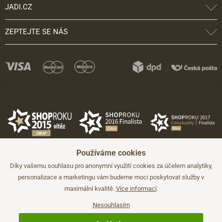
JADI.CZ
ZEPTEJTE SE NÁS
Používáme cookies
Díky vašemu souhlasu pro anonymní využití cookies za účelem analytiky,
personalizace a marketingu vám budeme moci poskytovat služby v
maximální kvalitě.
Více informací
.
©2026 JADI.cz. Užití materiálů bez souhlasu není možné.
Údaje mají pouze informativní charakter a mohou být změněny bez
předchozího upozornění.
Nesouhlasím
Technicky zajišťuje
Simplia.cz
.