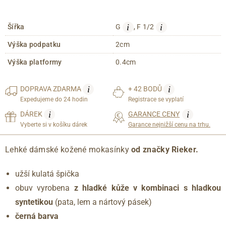
i
i
Šířka
G
, F 1/2
Výška podpatku
2cm
Výška platformy
0.4cm
i
i
DOPRAVA
ZDARMA
+ 42 BODŮ
Expedujeme do 24 hodin
Registrace se vyplatí
i
i
DÁREK
GARANCE CENY
Vyberte si v košíku dárek
Garance nejnižší cenu na trhu.
Lehké dámské kožené mokasínky
od značky Rieker.
užší kulatá špička
obuv vyrobena
z hladké kůže v kombinaci s hladkou
syntetikou
(pata, lem a nártový pásek)
černá barva