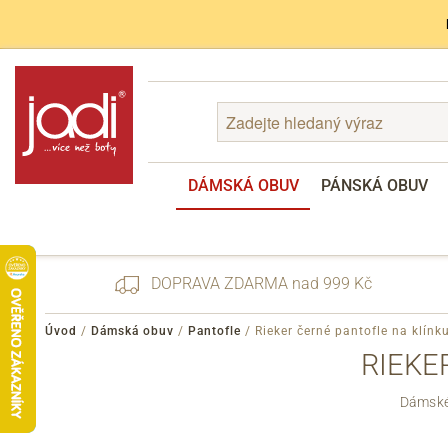
DÁMSKÁ OBUV
PÁNSKÁ OBUV
DOPRAVA ZDARMA nad 999 Kč
Úvod
/
Dámská obuv
/
Pantofle
/
Rieker černé pantofle na klín
RIEKE
Zapomenuté heslo
Dámské 
Registrace