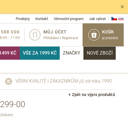
Prodejny
Kontakt
Věrnostní program
Jak vybrat
 588 000
MŮJ ÚČET
KOŠÍK
0
 8:00 - 17:00
Přihlášení
/
Registrace
je prázdný
1499 KČ
VŠE ZA 1999 KČ
ZNAČKY
NOVÉ ZBOŽÍ
VĚRNÍ KVALITĚ I ZÁKAZNÍKŮM již od roku 1990
Zpět na výpis produktů
299-00
PŘIHLÁSIT
klínkem.