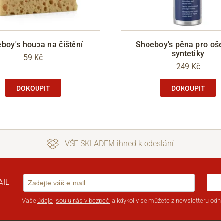
boy's houba na čištění
Shoeboy's pěna pro oše
syntetiky
59 Kč
249 Kč
DOKOUPIT
DOKOUPIT
VŠE SKLADEM ihned k odeslání
AIL
Vaše
údaje jsou u nás v bezpečí
a kdykoliv se můžete z newsletteru odhl