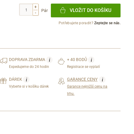
+
VLOŽIT DO KOŠÍKU
Pár
-
Potřebujete poradit?
Zeptejte se nás.
i
i
DOPRAVA
ZDARMA
+ 40 BODŮ
Expedujeme do 24 hodin
Registrace se vyplatí
i
i
DÁREK
GARANCE CENY
Vyberte si v košíku dárek
Garance nejnižší cenu na
trhu.