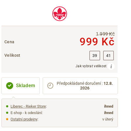
1 999 Kč
999 Kč
Cena
Velikost
39
41
Jak vybrat velikost
Předpokládané doručení
:
12.8.
Skladem
2026
Liberec - Rieker Store
:
ihned
E-shop - k odeslání:
ihned
Ostatní prodejny
:
v úterý