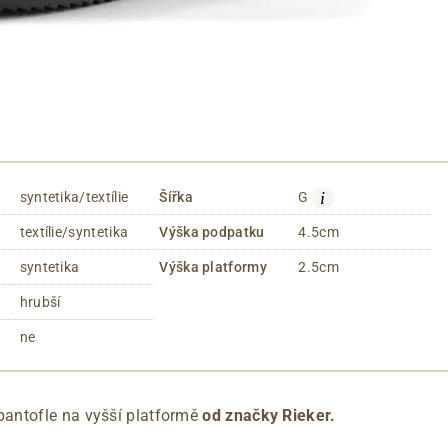
i
syntetika/textílie
Šířka
G
textílie/syntetika
Výška podpatku
4.5cm
syntetika
Výška platformy
2.5cm
hrubší
ne
antofle na vyšší platformě
od značky Rieker.