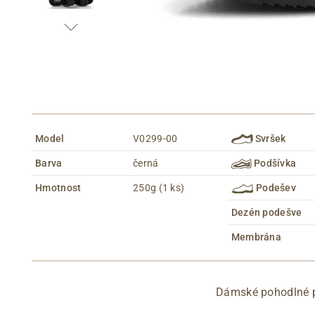
Model
V0299-00
Svršek
Barva
černá
Podšívka
Hmotnost
250g (1 ks)
Podešev
Dezén podešve
Membrána
Dámské pohodlné p