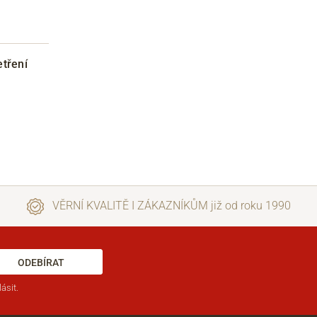
tření
VĚRNÍ KVALITĚ I ZÁKAZNÍKŮM již od roku 1990
ODEBÍRAT
ásit.