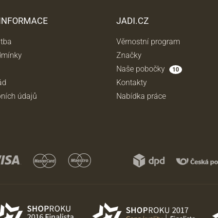
 INFORMACE
JADI.CZ
atba
Věrnostní program
dmínky
Značky
Naše pobočky
10
ád
Kontakty
ních údajů
Nabídka práce