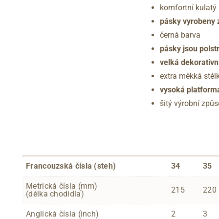
komfortní kulatý 
pásky vyrobeny z
černá barva
pásky jsou pols
velká dekorativn
extra měkká stélk
vysoká platform
šitý výrobní způ
Francouzská čísla (steh)
34
35
Metrická čísla (mm)
215
220
(délka chodidla)
Anglická čísla (inch)
2
3