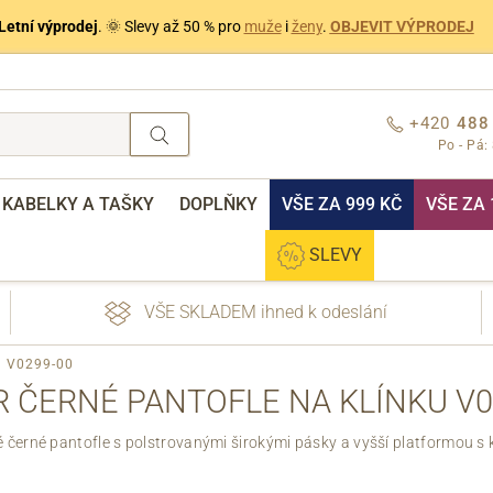
Letní výprodej
. 🌞 Slevy až 50 % pro
muže
i
ženy
.
OBJEVIT VÝPRODEJ
+420
488
Po - Pá:
KABELKY A TAŠKY
DOPLŇKY
VŠE ZA 999 KČ
VŠE ZA 
SLEVY
VŠE SKLADEM ihned k odeslání
ku V0299-00
R ČERNÉ PANTOFLE NA KLÍNKU V0
černé pantofle s polstrovanými širokými pásky a vyšší platformou s 
nebo přihlášení