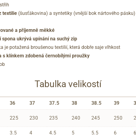
střih
 textilie
(šusťákovina) a syntetiky (vnější bok nártového pásku)
trované a příjemně měkké
í spona ukrývá upínání na suchý zip
a je potažená broušenou textilií, která dobře saje vlhkost
a s klínkem zdobená černobílými proužky
sob
Tabulka velikostí
36
37
37.5
38
38.5
39
225
230
235
240
245
250
3.5
4
4.5
5
5.5
6