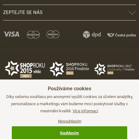
ZEPTEJTE SE NÁS
Používáme cookies
Díky vašemu souhlasu pro anonymní využití cookies za účelem analytiky,
personalizace a marketingu vám budeme moci poskytovat služby v
maximální kvalitě.
Více informací
.
©2026 JADI.cz. Užití materiálů bez souhlasu není možné.
Údaje mají pouze informativní charakter a mohou být změněny bez
předchozího upozornění.
Nesouhlasím
Technicky zajišťuje
Simplia.cz
.
Souhlasím