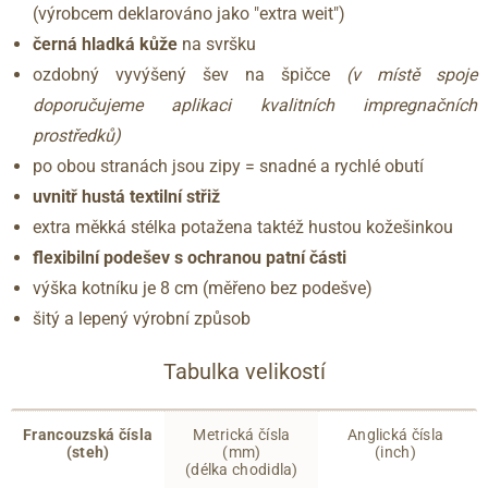
(výrobcem deklarováno jako "extra weit")
černá hladká kůže
na svršku
ozdobný vyvýšený šev na špičce
(v místě spoje
doporučujeme aplikaci kvalitních impregnačních
prostředků)
po obou stranách jsou zipy = snadné a rychlé obutí
uvnitř hustá textilní střiž
extra měkká stélka potažena taktéž hustou kožešinkou
flexibilní podešev s ochranou patní části
výška kotníku je 8 cm (měřeno bez podešve)
šitý a lepený výrobní způsob
Tabulka velikostí
Francouzská čísla
Metrická čísla
Anglická čísla
(steh)
(mm)
(inch)
(délka chodidla)