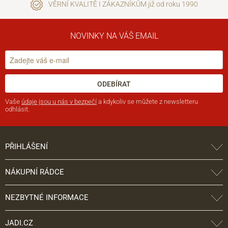
VĚRNÍ KVALITĚ I ZÁKAZNÍKŮM již od roku 1990
NOVINKY NA VÁŠ EMAIL
ODEBÍRAT
Vaše
údaje jsou u nás v bezpečí
a kdykoliv se můžete z newsletteru
odhlásit.
PŘIHLÁŠENÍ
NÁKUPNÍ RÁDCE
NEZBYTNÉ INFORMACE
JADI.CZ