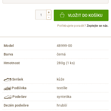
+
VLOŽIT DO KOŠÍKU
-
Potřebujete poradit?
Zeptejte se nás.
Model
48999-00
Barva
černá
Hmotnost
280g (1 ks)
Svršek
kůže
Podšívka
textílie
Podešev
syntetika
Dezén podešve
hrubší