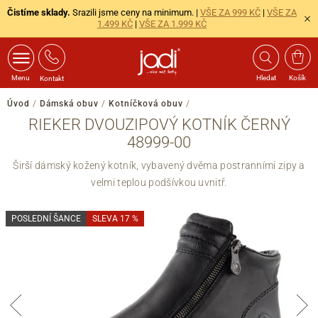
Čistíme sklady.
Srazili jsme ceny na minimum. |
VŠE ZA 999 KČ
|
VŠE ZA
1.499 KČ
|
VŠE ZA 1.999 KČ
Menu
Hledat
Košík
Kontakt
Úvod
/
Dámská obuv
/
Kotníčková obuv
/
RIEKER DVOUZIPOVÝ KOTNÍK ČERNÝ
48999-00
Širší dámský kožený kotník, vybavený dvěma postranními zipy a
velmi teplou podšívkou uvnitř.
POSLEDNÍ ŠANCE
SLEVA 17 %