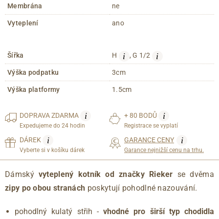
Membrána
ne
Vyteplení
ano
i
i
Šířka
H
, G 1/2
Výška podpatku
3cm
Výška platformy
1.5cm
i
i
DOPRAVA
ZDARMA
+ 80 BODŮ
Expedujeme do 24 hodin
Registrace se vyplatí
i
i
DÁREK
GARANCE CENY
Vyberte si v košíku dárek
Garance nejnižší cenu na trhu.
Dámský
vyteplený kotník od značky Rieker
se dvěma
zipy po obou stranách
poskytují pohodlné nazouvání.
pohodlný kulatý střih -
vhodné pro širší typ chodidla