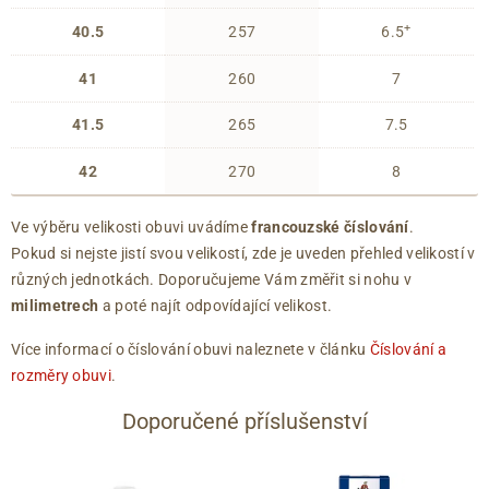
+
40.5
257
6.5
41
260
7
41.5
265
7.5
42
270
8
Ve výběru velikosti obuvi uvádíme
francouzské číslování
.
Pokud si nejste jistí svou velikostí, zde je uveden přehled velikostí v
různých jednotkách. Doporučujeme Vám změřit si nohu v
milimetrech
a poté najít odpovídající velikost.
Více informací o číslování obuvi naleznete v článku
Číslování a
rozměry obuvi
.
Doporučené příslušenství