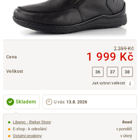
2 399 Kč
1 999 Kč
Cena
Velikost
36
37
38
Jak vybrat velikost
Skladem
U vás
:
13.8. 2026
Liberec - Rieker Store
:
ihned
E-shop - k odeslání:
v pondělí
Ostatní prodejny
:
v úterý