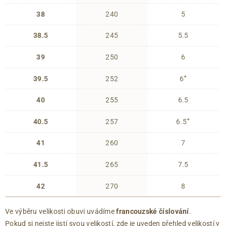
38
240
5
38.5
245
5.5
39
250
6
+
39.5
252
6
40
255
6.5
+
40.5
257
6.5
41
260
7
41.5
265
7.5
42
270
8
Ve výběru velikosti obuvi uvádíme
francouzské číslování
.
Pokud si nejste jistí svou velikostí, zde je uveden přehled velikostí v