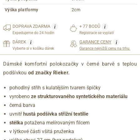
Výška platformy
2cm
i
i
DOPRAVA
ZDARMA
+ 77 BODŮ
Expedujeme do 24 hodin
Registrace se vyplatí
i
i
DÁREK
GARANCE CENY
Vyberte si v košíku dárek
Garance nejnižší cenu na trhu.
Dámské komfortní polokozačky v černé barvě s teplou
podšívkou
od značky Rieker.
pohodlný střih s kulatějším tvarem špičky
vyrobeno
ze strukturovaného syntetického materiálu
černá barva
uvnitř
hustá podšívka střižní textilie
stélka
potažena melírovaným filcem
v lýtkové části všitá pruženka