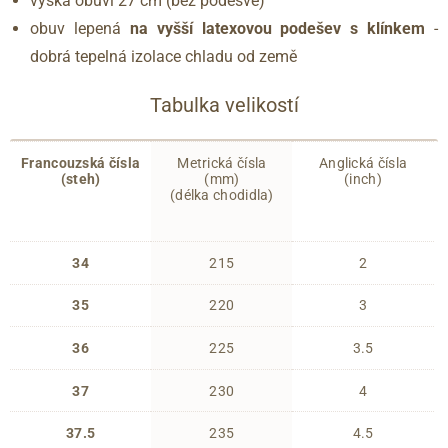
výška obuvi 27 cm (bez podešve)
obuv lepená
na vyšší latexovou podešev s klínkem
-
dobrá tepelná izolace chladu od země
Tabulka velikostí
Francouzská čísla
Metrická čísla
Anglická čísla
(steh)
(mm)
(inch)
(délka chodidla)
34
215
2
35
220
3
36
225
3.5
37
230
4
37.5
235
4.5