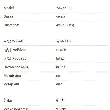
Model
Y3455-00
Barva
černá
Hmotnost
430g (1 ks)
Svršek
syntetika
Podšívka
textílie
Podešev
latex
Dezén podešve
hrubší
Membrána
ne
Vyteplení
ano
i
Šířka
G
Výška podpatku
3.5cm