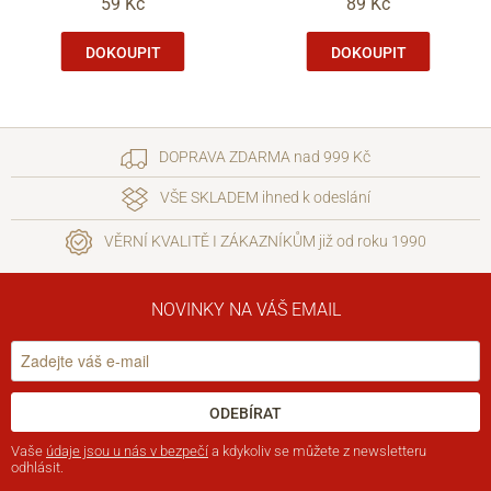
59 Kč
89 Kč
DOKOUPIT
DOKOUPIT
DOPRAVA ZDARMA nad 999 Kč
VŠE SKLADEM ihned k odeslání
VĚRNÍ KVALITĚ I ZÁKAZNÍKŮM již od roku 1990
NOVINKY NA VÁŠ EMAIL
ODEBÍRAT
Vaše
údaje jsou u nás v bezpečí
a kdykoliv se můžete z newsletteru
odhlásit.