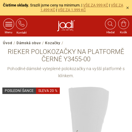
Čistíme sklady.
Srazili jsme ceny na minimum. |
VŠE ZA 999 KČ
|
VŠE ZA
1.499 KČ
|
VŠE ZA 1.999 KČ
Menu
Hledat
Košík
Kontakt
Úvod
/
Dámská obuv
/
Kozačky
/
RIEKER POLOKOZAČKY NA PLATFORMĚ
ČERNÉ Y3455-00
Pohodlné dámské vyteplené polokozačky na vyšší platformě s
klínkem.
POSLEDNÍ ŠANCE
SLEVA 20 %