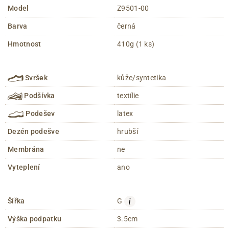
Model
Z9501-00
Barva
černá
Hmotnost
410g (1 ks)
Svršek
kůže/syntetika
Podšívka
textílie
Podešev
latex
Dezén podešve
hrubší
Membrána
ne
Vyteplení
ano
i
Šířka
G
Výška podpatku
3.5cm