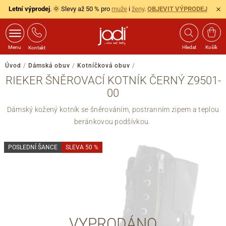
Letní výprodej
. 🌞 Slevy až 50 % pro
muže
i
ženy
.
OBJEVIT VÝPRODEJ
Menu
Hledat
Košík
Kontakt
Úvod
/
Dámská obuv
/
Kotníčková obuv
/
RIEKER ŠNĚROVACÍ KOTNÍK ČERNÝ Z9501-
00
Dámský kožený kotník se šněrováním, postranním zipem a teplou
beránkovou podšívkou.
POSLEDNÍ ŠANCE
SLEVA 50 %
VYPRODÁNO