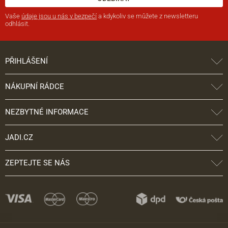
Vaše
údaje jsou u nás v bezpečí
a kdykoliv se můžete z newsletteru
odhlásit.
PŘIHLÁŠENÍ
NÁKUPNÍ RÁDCE
NEZBYTNÉ INFORMACE
JADI.CZ
ZEPTEJTE SE NÁS