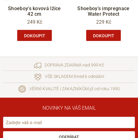
Shoeboy's kovová lžíce
Shoeboy's impregnace
42 cm
Water Protect
249 Kč
229 Kč
DOKOUPIT
DOKOUPIT
DOPRAVA ZDARMA nad 999 Kč
VŠE SKLADEM ihned k odeslání
VĚRNÍ KVALITĚ I ZÁKAZNÍKŮM již od roku 1990
NOVINKY NA VÁŠ EMAIL
ODEBÍRAT