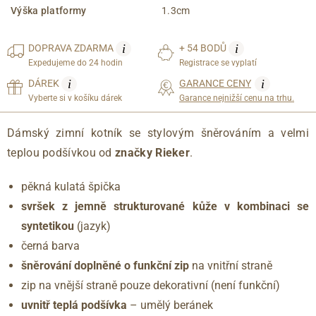
Výška platformy
1.3cm
i
i
DOPRAVA
ZDARMA
+ 54 BODŮ
Expedujeme do 24 hodin
Registrace se vyplatí
i
i
DÁREK
GARANCE CENY
Vyberte si v košíku dárek
Garance nejnižší cenu na trhu.
Dámský zimní kotník se stylovým šněrováním a velmi
teplou podšívkou od
značky Rieker
.
pěkná kulatá špička
svršek z jemně strukturované kůže v kombinaci se
syntetikou
(jazyk)
černá barva
šněrování doplněné o funkční zip
na vnitřní straně
zip na vnější straně pouze dekorativní (není funkční)
uvnitř teplá podšívka
– umělý beránek