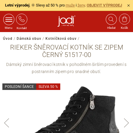
Letní výprodej
. 🌞 Slevy až 50 % pro
muže
i
ženy
.
OBJEVIT VÝPRODEJ
Menu
Hledat
Košík
Kontakt
Úvod
/
Dámská obuv
/
Kotníčková obuv
/
RIEKER ŠNĚROVACÍ KOTNÍK SE ZIPEM
ČERNÝ 51517-00
Dámský zimní šněrovací kotník v pohodlném širším provedení s
postranním zipem pro snadné obutí.
POSLEDNÍ ŠANCE
SLEVA 50 %