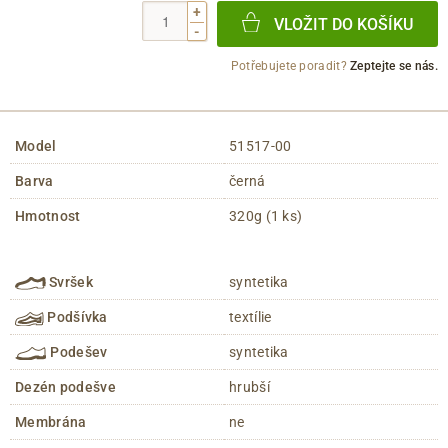
+
VLOŽIT DO KOŠÍKU
-
Potřebujete poradit?
Zeptejte se nás.
Model
51517-00
Barva
černá
Hmotnost
320g (1 ks)
Svršek
syntetika
Podšívka
textílie
Podešev
syntetika
Dezén podešve
hrubší
Membrána
ne