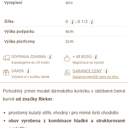
Vyteplení
ano
i
i
Šířka
G
, G 1/2
Výška podpatku
4cm
Výška platformy
2cm
i
i
DOPRAVA
ZDARMA
+ 48 BODŮ
Expedujeme do 24 hodin
Registrace se vyplatí
i
i
DÁREK
GARANCE CENY
Vyberte si v košíku dárek
Garance nejnižší cenu na trhu.
Pohodlný zimní model dámského kotníku v oblíbené černé
barvě
od značky Rieker.
prostorný kulatý střih, vhodný i pro mírně širší chodidlo
obuv vyrobena z kombinace hladké a strukturované