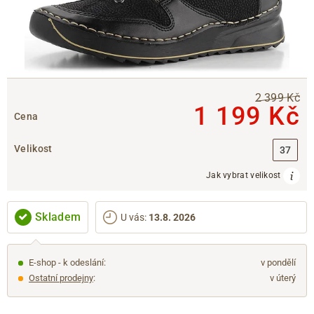
2 399 Kč
1 199 Kč
Cena
Velikost
37
Jak vybrat velikost
Skladem
U vás
:
13.8. 2026
E-shop - k odeslání:
v pondělí
Ostatní prodejny
:
v úterý