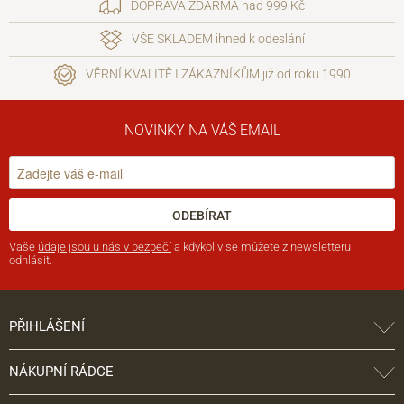
DOPRAVA ZDARMA nad 999 Kč
VŠE SKLADEM ihned k odeslání
VĚRNÍ KVALITĚ I ZÁKAZNÍKŮM již od roku 1990
NOVINKY NA VÁŠ EMAIL
ODEBÍRAT
Vaše
údaje jsou u nás v bezpečí
a kdykoliv se můžete z newsletteru
odhlásit.
PŘIHLÁŠENÍ
NÁKUPNÍ RÁDCE