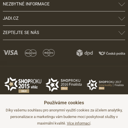
NEZBYTNÉ INFORMACE
JADI.CZ
ZEPTEJTE SE NÁS
Používáme cookies
Díky vašemu souhlasu pro anonymní využití cookies za účelem analytiky,
personalizace a marketingu vám budeme moci poskytovat služby v
maximální kvalitě.
Více informací
.
©2026 JADI.cz. Užití materiálů bez souhlasu není možné.