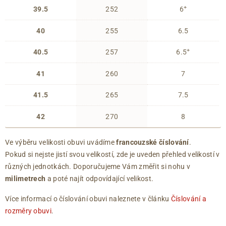
+
39.5
252
6
40
255
6.5
+
40.5
257
6.5
41
260
7
41.5
265
7.5
42
270
8
Ve výběru velikosti obuvi uvádíme
francouzské číslování
.
Pokud si nejste jistí svou velikostí, zde je uveden přehled velikostí v
různých jednotkách. Doporučujeme Vám změřit si nohu v
milimetrech
a poté najít odpovídající velikost.
Více informací o číslování obuvi naleznete v článku
Číslování a
rozměry obuvi
.