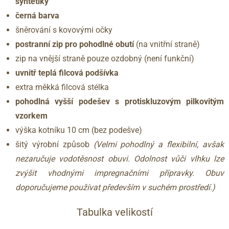
syntetiky
černá barva
šněrování s kovovými očky
postranní zip pro pohodlné obutí
(na vnitřní straně)
zip na vnější straně pouze ozdobný (není funkční)
uvnitř teplá filcová podšívka
extra měkká filcová stélka
pohodlná vyšší podešev s protiskluzovým pilkovitým
vzorkem
výška kotníku 10 cm (bez podešve)
šitý výrobní způsob
(Velmi pohodlný a flexibilní, avšak
nezaručuje vodotěsnost obuvi. Odolnost vůči vlhku lze
zvýšit vhodnými impregnačními přípravky. Obuv
doporučujeme používat především v suchém prostředí.)
Tabulka velikostí