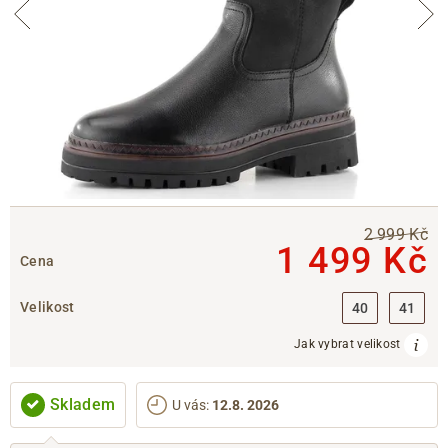
2 999 Kč
1 499 Kč
Cena
Velikost
40
41
Jak vybrat velikost
Skladem
U vás
:
12.8. 2026