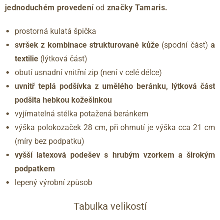
jednoduchém provedení
od
značky Tamaris.
prostorná kulatá špička
svršek z kombinace strukturované kůže
(spodní část)
a
textilie
(lýtková část)
obutí usnadní vnitřní zip (není v celé délce)
uvnitř teplá podšívka z umělého beránku, lýtková část
podšita hebkou kožešinkou
vyjímatelná stélka potažená beránkem
výška polokozaček 28 cm, při ohrnutí je výška cca 21 cm
(míry bez podpatku)
vyšší latexová podešev s hrubým vzorkem a širokým
podpatkem
lepený výrobní způsob
Tabulka velikostí