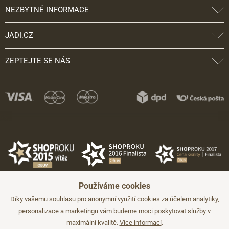
NEZBYTNÉ INFORMACE
JADI.CZ
ZEPTEJTE SE NÁS
Používáme cookies
Díky vašemu souhlasu pro anonymní využití cookies za účelem analytiky,
personalizace a marketingu vám budeme moci poskytovat služby v
maximální kvalitě.
Více informací
.
©2026 JADI.cz. Užití materiálů bez souhlasu není možné.