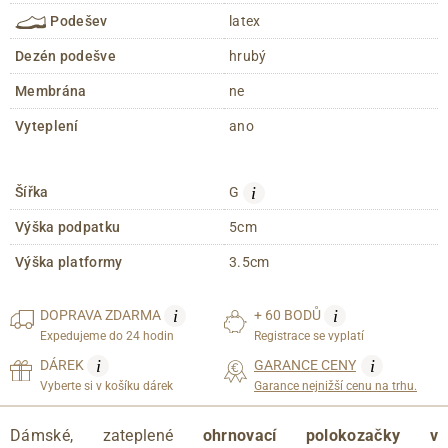
Podešev
latex
Dezén podešve
hrubý
Membrána
ne
Vyteplení
ano
i
Šířka
G
Výška podpatku
5cm
Výška platformy
3.5cm
i
i
DOPRAVA
ZDARMA
+ 60 BODŮ
Expedujeme do 24 hodin
Registrace se vyplatí
i
i
DÁREK
GARANCE CENY
Vyberte si v košíku dárek
Garance nejnižší cenu na trhu.
Dámské, zateplené
ohrnovací polokozačky
v