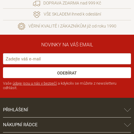
DOPRAVA ZDARMA nad 999 Kč
VŠE SKLADEM ihned k odeslání
VĚRNÍ KVALITĚ I ZÁKAZNÍKŮM již od roku 1990
NOVINKY NA VÁŠ EMAIL
ODEBÍRAT
Vaše
údaje jsou u nás v bezpečí
a kdykoliv se můžete z newsletteru
odhlásit.
PŘIHLÁŠENÍ
NÁKUPNÍ RÁDCE