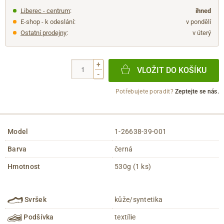
Liberec - centrum
:
ihned
E-shop - k odeslání:
v pondělí
Ostatní prodejny
:
v úterý
+
VLOŽIT DO KOŠÍKU
-
Potřebujete poradit?
Zeptejte se nás.
Model
1-26638-39-001
Barva
černá
Hmotnost
530g (1 ks)
Svršek
kůže/syntetika
Podšívka
textílie