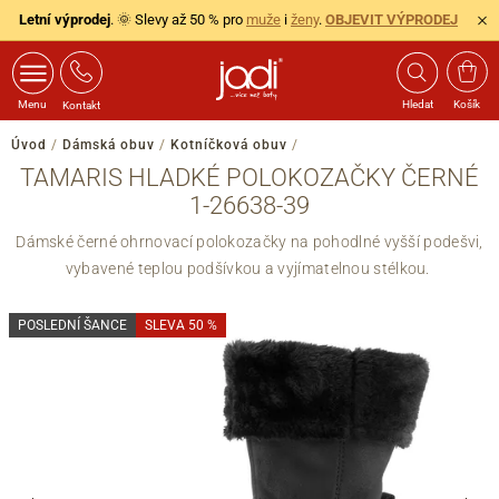
Letní výprodej
. 🌞 Slevy až 50 % pro
muže
i
ženy
.
OBJEVIT VÝPRODEJ
Menu
Hledat
Košík
Kontakt
Úvod
/
Dámská obuv
/
Kotníčková obuv
/
TAMARIS HLADKÉ POLOKOZAČKY ČERNÉ
1-26638-39
Dámské černé ohrnovací polokozačky na pohodlné vyšší podešvi,
vybavené teplou podšívkou a vyjímatelnou stélkou.
POSLEDNÍ ŠANCE
SLEVA 50 %