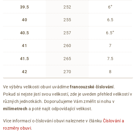
+
39.5
252
6
40
255
6.5
+
40.5
257
6.5
41
260
7
41.5
265
7.5
42
270
8
Ve výběru velikosti obuvi uvádíme
francouzské číslování
.
Pokud si nejste jistí svou velikostí, zde je uveden přehled velikostí v
různých jednotkách. Doporučujeme Vám změřit si nohu v
milimetrech
a poté najít odpovídající velikost.
Více informací o číslování obuvi naleznete v článku
Číslování a
rozměry obuvi
.