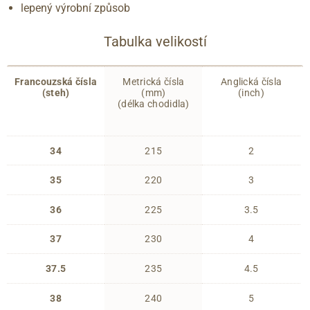
lepený výrobní způsob
Tabulka velikostí
Francouzská čísla
Metrická čísla
Anglická čísla
(steh)
(mm)
(inch)
(délka chodidla)
34
215
2
35
220
3
36
225
3.5
37
230
4
37.5
235
4.5
38
240
5