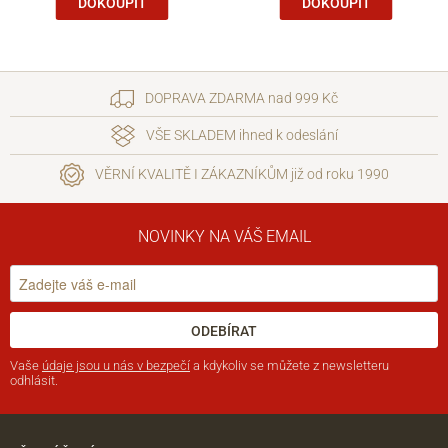
DOKOUPIT
DOKOUPIT
DOPRAVA ZDARMA nad 999 Kč
VŠE SKLADEM ihned k odeslání
VĚRNÍ KVALITĚ I ZÁKAZNÍKŮM již od roku 1990
NOVINKY NA VÁŠ EMAIL
ODEBÍRAT
Vaše
údaje jsou u nás v bezpečí
a kdykoliv se můžete z newsletteru
odhlásit.