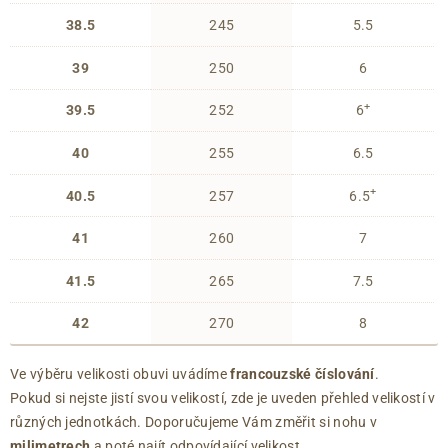
38.5
245
5.5
39
250
6
+
39.5
252
6
40
255
6.5
+
40.5
257
6.5
41
260
7
41.5
265
7.5
42
270
8
Ve výběru velikosti obuvi uvádíme
francouzské číslování
.
Pokud si nejste jistí svou velikostí, zde je uveden přehled velikostí v
různých jednotkách. Doporučujeme Vám změřit si nohu v
milimetrech
a poté najít odpovídající velikost.