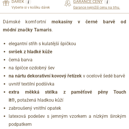
i
i
DÁREK
GARANCE CENY
Vyberte si v košíku dárek
Garance nejnižší cenu na trhu.
Dámské komfortní
mokasíny v černé barvě od
módní
značky Tamaris
.
elegantní střih s kulatější špičkou
svršek z hladké kůže
černá barva
na špičce ozdobný šev
na nártu dekorativní kovový řetízek
v ocelově šedé barvě
uvnitř textilní podšívka
extra měkká stélka
z
paměťové pěny Touch
it®,
potažená hladkou kůží
zabroušený vnitřní opatek
latexová podešev s jemným vzorkem a nízkým širokým
podpatkem