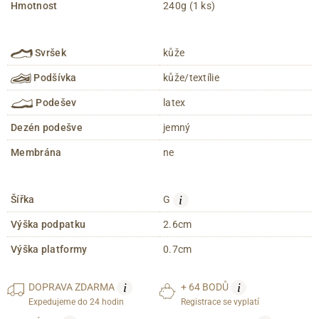
Hmotnost
240g (1 ks)
Svršek
kůže
Podšívka
kůže/textílie
Podešev
latex
Dezén podešve
jemný
Membrána
ne
i
Šířka
G
Výška podpatku
2.6cm
Výška platformy
0.7cm
i
i
DOPRAVA
ZDARMA
+ 64 BODŮ
Expedujeme do 24 hodin
Registrace se vyplatí