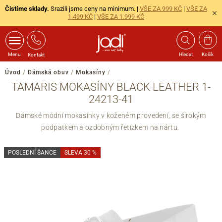
Čistíme sklady.
Srazili jsme ceny na minimum. |
VŠE ZA 999 KČ
|
VŠE ZA
1.499 KČ
|
VŠE ZA 1.999 KČ
Menu
Hledat
Košík
Kontakt
Úvod
/
Dámská obuv
/
Mokasíny
/
TAMARIS MOKASÍNY BLACK LEATHER 1-
24213-41
Dámské módní mokasínky v koženém provedení, se širokým
podpatkem a ozdobným řetízkem na nártu.
POSLEDNÍ ŠANCE
SLEVA 30 %