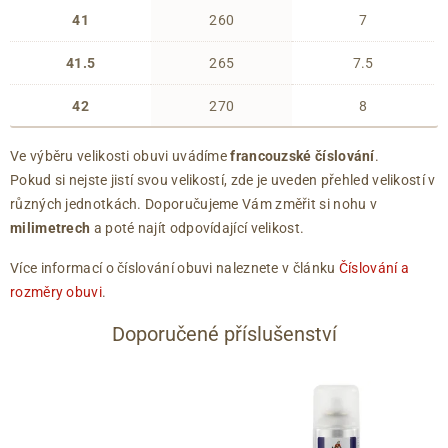
41
260
7
41.5
265
7.5
42
270
8
Ve výběru velikosti obuvi uvádíme
francouzské číslování
.
Pokud si nejste jistí svou velikostí, zde je uveden přehled velikostí v
různých jednotkách. Doporučujeme Vám změřit si nohu v
milimetrech
a poté najít odpovídající velikost.
Více informací o číslování obuvi naleznete v článku
Číslování a
rozměry obuvi
.
Doporučené příslušenství