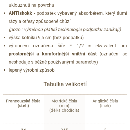
uklouznutí na povrchu
ANTIshokk
- podpatek vybavený absorbérem, který tlumí
rázy a otřesy způsobené chůzí
(pozn.: výměnou plátků technologie podpatku zanikají)
výška kotníku 9,5 cm (bez podpatku)
výrobcem označena šíře F 1/2 = ekvivalent pro
prostornější a komfortnější vnitřní část
(označení se
neshoduje s běžně používanými parametry)
lepený výrobní způsob
Tabulka velikostí
Francouzská čísla
Metrická čísla
Anglická čísla
(steh)
(mm)
(inch)
(délka chodidla)
34
215
2