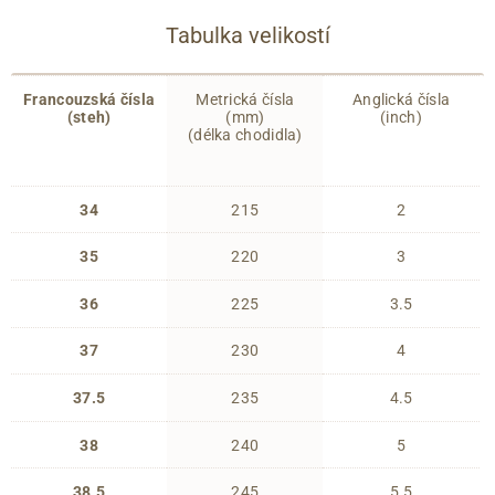
Tabulka velikostí
Francouzská čísla
Metrická čísla
Anglická čísla
(steh)
(mm)
(inch)
(délka chodidla)
34
215
2
35
220
3
36
225
3.5
37
230
4
37.5
235
4.5
38
240
5
38.5
245
5.5