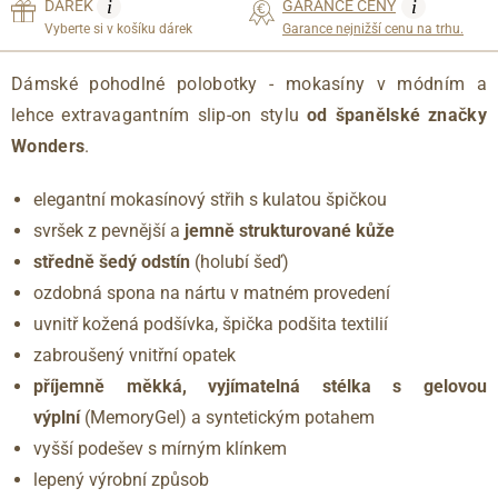
i
i
DÁREK
GARANCE CENY
Vyberte si v košíku dárek
Garance nejnižší cenu na trhu.
Dámské pohodlné polobotky - mokasíny v módním a
lehce extravagantním slip-on stylu
od španělské značky
Wonders
.
elegantní mokasínový střih s kulatou špičkou
svršek z pevnější a
jemně strukturované kůže
středně šedý odstín
(holubí šeď)
ozdobná spona na nártu v matném provedení
uvnitř kožená podšívka, špička podšita textilií
zabroušený vnitřní opatek
příjemně měkká, vyjímatelná stélka s gelovou
výplní
(MemoryGel) a syntetickým potahem
vyšší podešev s mírným klínkem
lepený výrobní způsob