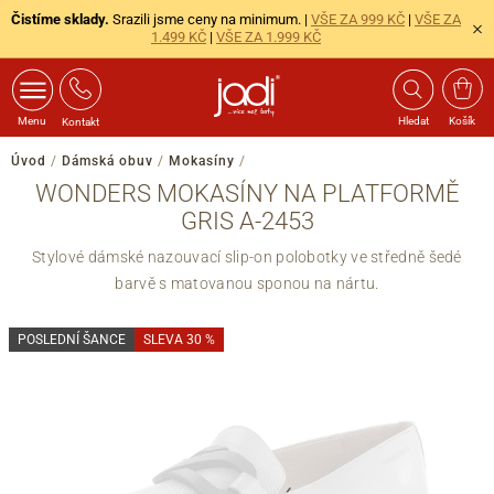
Čistíme sklady.
Srazili jsme ceny na minimum. |
VŠE ZA 999 KČ
|
VŠE ZA
1.499 KČ
|
VŠE ZA 1.999 KČ
Menu
Hledat
Košík
Kontakt
Úvod
/
Dámská obuv
/
Mokasíny
/
WONDERS MOKASÍNY NA PLATFORMĚ
GRIS A-2453
Stylové dámské nazouvací slip-on polobotky ve středně šedé
barvě s matovanou sponou na nártu.
POSLEDNÍ ŠANCE
SLEVA 30 %