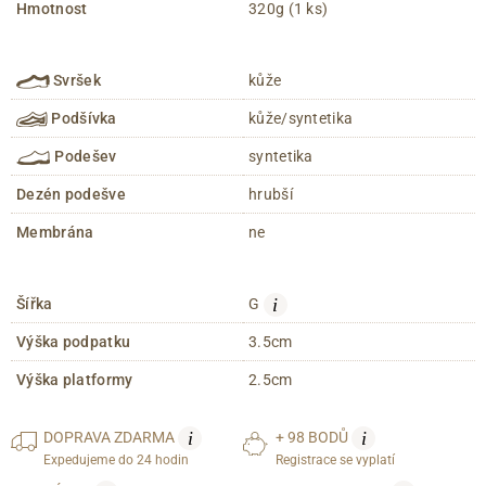
Hmotnost
320g (1 ks)
Svršek
kůže
Podšívka
kůže/syntetika
Podešev
syntetika
Dezén podešve
hrubší
Membrána
ne
i
Šířka
G
Výška podpatku
3.5cm
Výška platformy
2.5cm
i
i
DOPRAVA
ZDARMA
+ 98 BODŮ
Expedujeme do 24 hodin
Registrace se vyplatí