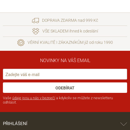
DOPRAVA ZDARMA nad 999 Kč
VŠE SKLADEM ihned k odeslání
VĚRNÍ KVALITĚ I ZÁKAZNÍKŮM již od roku 1990
NOVINKY NA VÁŠ EMAIL
ODEBÍRAT
Vaše
údaje jsou u nás v bezpečí
a kdykoliv se můžete z newsletteru
odhlásit.
PŘIHLÁŠENÍ