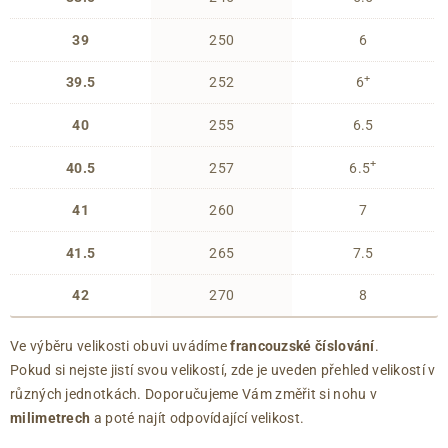
39
250
6
+
39.5
252
6
40
255
6.5
+
40.5
257
6.5
41
260
7
41.5
265
7.5
42
270
8
Ve výběru velikosti obuvi uvádíme
francouzské číslování
.
Pokud si nejste jistí svou velikostí, zde je uveden přehled velikostí v
různých jednotkách. Doporučujeme Vám změřit si nohu v
milimetrech
a poté najít odpovídající velikost.