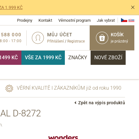
ZA 1.999 KČ
Prodejny
Kontakt
Věrnostní program
Jak vybrat
 588 000
MŮJ ÚČET
KOŠÍK
0
 8:00 - 17:00
Přihlášení
/
Registrace
je prázdný
1499 KČ
VŠE ZA 1999 KČ
ZNAČKY
NOVÉ ZBOŽÍ
VĚRNÍ KVALITĚ I ZÁKAZNÍKŮM již od roku 1990
Zpět na výpis produktů
L D-8272
PŘIHLÁSIT
m.