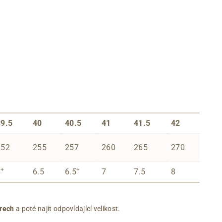
39.5
40
40.5
41
41.5
42
252
255
257
260
265
270
+
+
6
6.5
6.5
7
7.5
8
rech
a poté najít odpovídající velikost.