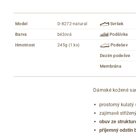
Model
D-8272-natural
Svršek
Barva
béžová
Podšívka
Hmotnost
245g (1 ks)
Podešev
Dezén podešve
Membrána
Dámské kožené san
prostorný kulatý 
zajímavě střižen
obuv ze struktu
příjemný odstín 