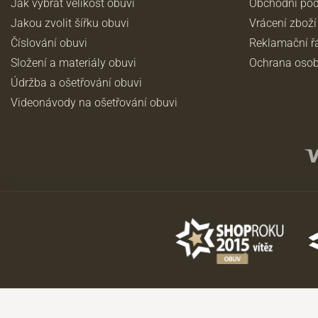
Jak vybrat velikost obuvi
Obchodní po
Jakou zvolit šířku obuvi
Vrácení zboží
Číslování obuvi
Reklamační ř
Složení a materiály obuvi
Ochrana osob
Údržba a ošetřování obuvi
Videonávody na ošetřování obuvi
©2026 JADI.cz. Užití materiálů bez souhlasu není možné.