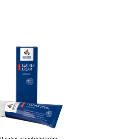
Shoeboy's neutrální krém