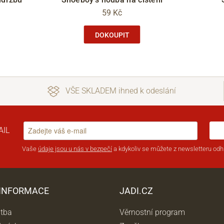
59 Kč
DOKOUPIT
VŠE SKLADEM ihned k odeslání
AIL
Vaše
údaje jsou u nás v bezpečí
a kdykoliv se můžete z newsletteru odhl
 INFORMACE
JADI.CZ
atba
Věrnostní program