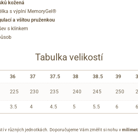
ásků kožená
élka s výplní MemoryGel®
gulací a všitou pruženkou
šev s klínkem
způsob
Tabulka velikostí
36
37
37.5
38
38.5
39
225
230
235
240
245
250
3.5
4
4.5
5
5.5
6
ikostí v různých jednotkách. Doporučujeme Vám změřit si nohu v
milimet