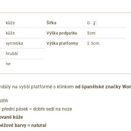
i
kůže
Šířka
G
kůže
Výška podpatku
5cm
syntetika
Výška platformy
2.5cm
hrubší
ne
dály na vyšší platformě s klínkem
od španělské značky Won
střih
ý přední pásek = dobře sedí na noze
rované kůže
béžové barvy = natural