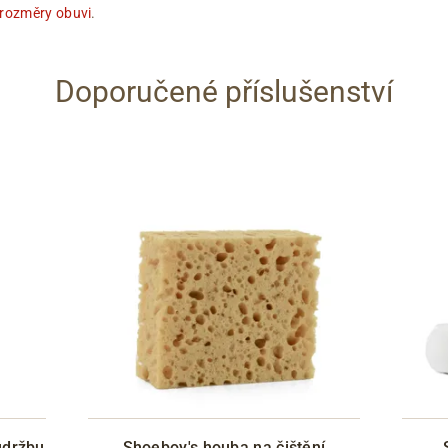
 rozměry obuvi
.
Doporučené příslušenství
údržbu
Shoeboy's houba na čištění