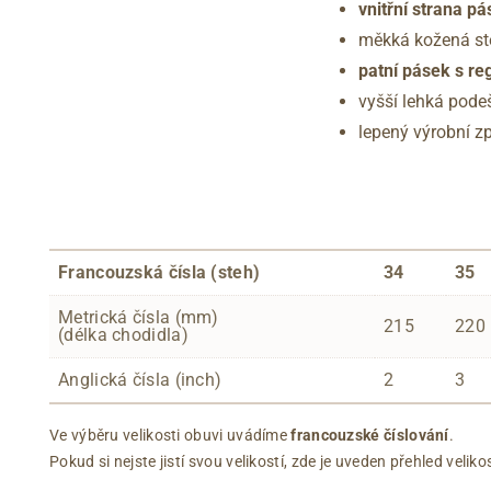
vnitřní strana p
měkká kožená st
patní pásek s re
vyšší lehká pode
lepený výrobní 
Francouzská čísla (steh)
34
35
Metrická čísla (mm)
215
220
(délka chodidla)
Anglická čísla (inch)
2
3
Ve výběru velikosti obuvi uvádíme
francouzské číslování
.
Pokud si nejste jistí svou velikostí, zde je uveden přehled vel