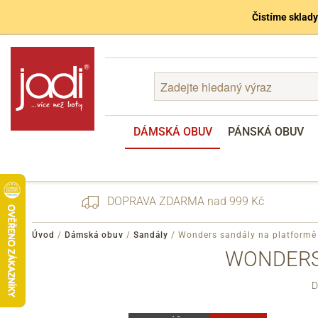
Čistíme sklady
DÁMSKÁ OBUV
PÁNSKÁ OBUV
DOPRAVA ZDARMA nad 999 Kč
Úvod
/
Dámská obuv
/
Sandály
/
Wonders sandály na platformě
WONDERS
Zapomenuté heslo
D
Registrace