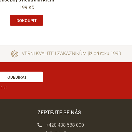
199 Kč
DOKOUPIT
VĚRNÍ KVALITĚ I ZÁKAZNÍKŮM již od roku 1990
ODEBÍRAT
ásit.
ZEPTEJTE SE NÁS
+420 488 588 000