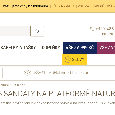
.
Srazili jsme ceny na minimum. |
VŠE ZA 999 KČ
|
VŠE ZA 1.499 KČ
|
VŠE 
+420
488
Po - Pá:
KABELKY A TAŠKY
DOPLŇKY
VŠE ZA 999 KČ
VŠE ZA 
SLEVY
VŠE SKLADEM ihned k odeslání
 Natural D-8272
 SANDÁLY NA PLATFORMĚ NATURA
ámské letní sandály v pěkné béžové barvě a na vyšší podešvi s klínke
nebo přihlášení