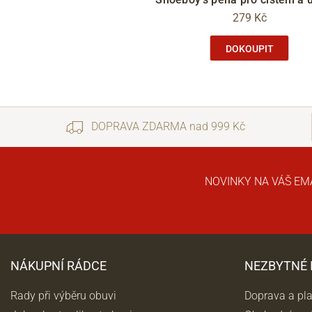
279 Kč
DOKOUPIT
DOPRAVA ZDARMA nad 999 Kč
NOVINKY NA VÁŠ EM
NÁKUPNÍ RÁDCE
NEZBYTNÉ
Rady při výběru obuvi
Doprava a pl