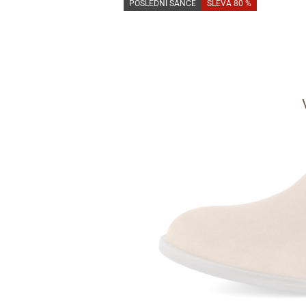
POSLEDNÍ ŠANCE
SLEVA 80 %
Informace o
zpracování osobních údajů
.