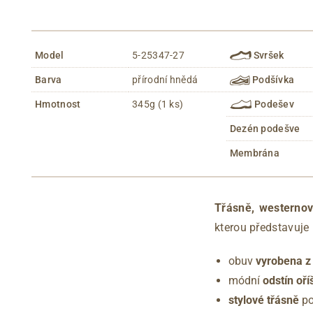
Model
5-25347-27
Svršek
Barva
přírodní hnědá
Podšívka
Hmotnost
345g (1 ks)
Podešev
Dezén podešve
Membrána
Třásně, westernov
kterou představuje
obuv
vyrobena z
módní
odstín oř
stylové třásně
po