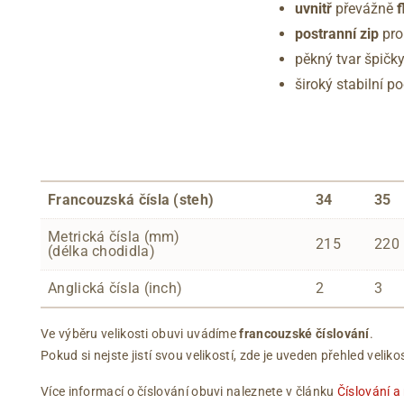
uvnitř
převážně
f
postranní zip
pro
pěkný tvar špičk
široký stabilní 
Francouzská čísla (steh)
34
35
Metrická čísla (mm)
215
220
(délka chodidla)
Anglická čísla (inch)
2
3
Ve výběru velikosti obuvi uvádíme
francouzské číslování
.
Pokud si nejste jistí svou velikostí, zde je uveden přehled vel
Více informací o číslování obuvi naleznete v článku
Číslování a