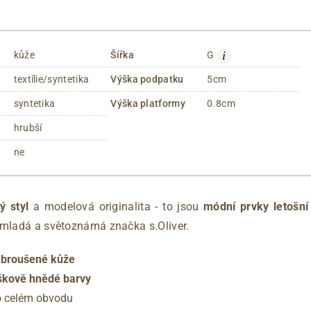
i
kůže
Šířka
G
textílie/syntetika
Výška podpatku
5cm
syntetika
Výška platformy
0.8cm
hrubší
ne
ý styl
a modelová originalita - to jsou
módní prvky letošní
 mladá a světoznámá značka s.Oliver.
 broušené kůže
íškově hnědé barvy
 celém obvodu