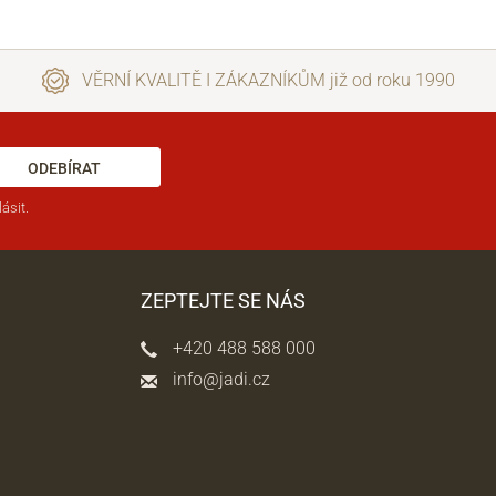
VĚRNÍ KVALITĚ I ZÁKAZNÍKŮM již od roku 1990
ODEBÍRAT
ásit.
ZEPTEJTE SE NÁS
+420 488 588 000
info@jadi.cz