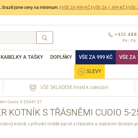
.
Srazili jsme ceny na minimum. |
VŠE ZA 999 KČ
|
VŠE ZA 1.499 KČ
|
VŠE 
+420
488
Po - Pá:
KABELKY A TAŠKY
DOPLŇKY
VŠE ZA 999 KČ
VŠE ZA 
SLEVY
VŠE SKLADEM ihned k odeslání
sněmi Cuoio 5-25347-27
ER KOTNÍK S TŘÁSNĚMI CUOIO 5-2
ndový kotník v přírodní hnědé barvě s třásněmi a stabilním širokým
nebo přihlášení