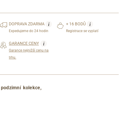
i
i
DOPRAVA
ZDARMA
+ 16 BODŮ
Expedujeme do 24 hodin
Registrace se vyplatí
i
GARANCE CENY
Garance nejnižší cenu na
trhu.
 podzimní kolekce,