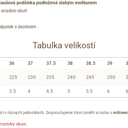
laušová podšívka podložená slabým molitanem
 snadné obutí
y
podpatek s dezénem
Tabulka velikostí
36
37
37.5
38
38.5
39
225
230
235
240
245
250
3.5
4
4.5
5
5.5
6
ikostí v různých jednotkách. Doporučujeme Vám změřit si nohu v
milimet
 rozměry obuvi
.