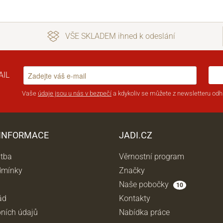
VŠE SKLADEM ihned k odeslání
AIL
Vaše
údaje jsou u nás v bezpečí
a kdykoliv se můžete z newsletteru odhl
 INFORMACE
JADI.CZ
atba
Věrnostní program
dmínky
Značky
Naše pobočky
10
ád
Kontakty
ních údajů
Nabídka práce