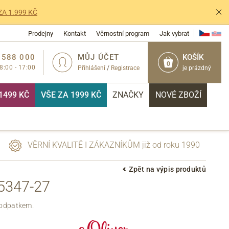
ZA 1.999 KČ
Prodejny
Kontakt
Věrnostní program
Jak vybrat
 588 000
MŮJ ÚČET
KOŠÍK
0
 8:00 - 17:00
Přihlášení
/
Registrace
je prázdný
1499 KČ
VŠE ZA 1999 KČ
ZNAČKY
NOVÉ ZBOŽÍ
VĚRNÍ KVALITĚ I ZÁKAZNÍKŮM již od roku 1990
Zpět na výpis produktů
5347-27
PŘIHLÁSIT
 podpatkem.