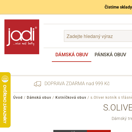
Čistíme sklady
DÁMSKÁ OBUV
PÁNSKÁ OBUV
DOPRAVA ZDARMA nad 999 Kč
Úvod
/
Dámská obuv
/
Kotníčková obuv
/
s.Oliver kotník s třá
S.OLIV
Zapomenuté heslo
Dámský tre
Registrace