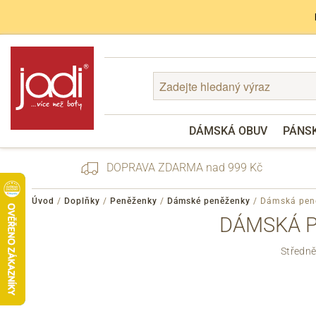
DÁMSKÁ OBUV
PÁNS
DOPRAVA ZDARMA nad 999 Kč
Úvod
/
Doplňky
/
Peněženky
/
Dámské peněženky
/
Dámská peně
DÁMSKÁ P
Zapomenuté heslo
Středně
Registrace