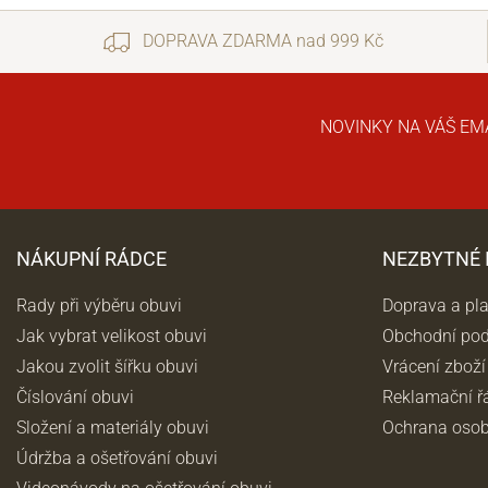
DOPRAVA ZDARMA nad 999 Kč
NOVINKY NA VÁŠ EM
NÁKUPNÍ RÁDCE
NEZBYTNÉ
Rady při výběru obuvi
Doprava a pl
Jak vybrat velikost obuvi
Obchodní po
Jakou zvolit šířku obuvi
Vrácení zboží
Číslování obuvi
Reklamační ř
Složení a materiály obuvi
Ochrana osob
Údržba a ošetřování obuvi