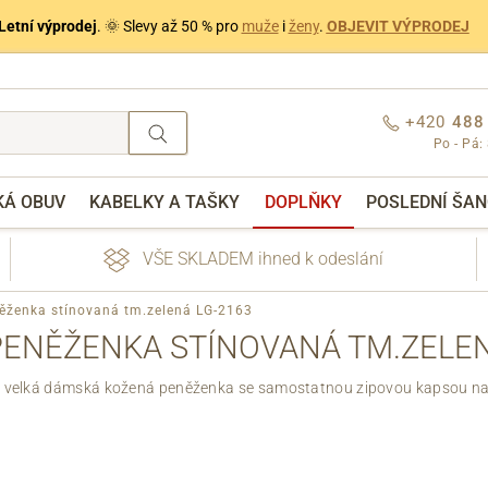
Letní výprodej
. 🌞 Slevy až 50 % pro
muže
i
ženy
.
OBJEVIT VÝPRODEJ
+420
488
Po - Pá:
KÁ OBUV
KABELKY A TAŠKY
DOPLŇKY
POSLEDNÍ ŠAN
VŠE SKLADEM ihned k odeslání
ženka stínovaná tm.zelená LG-2163
ENĚŽENKA STÍNOVANÁ TM.ZELEN
 velká dámská kožená peněženka se samostatnou zipovou kapsou n
nebo přihlášení
Přes Facebook