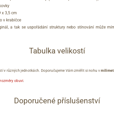
kovky
9 x 3,5 cm
o v krabičce
ginál, a tak se uspořádání struktury nebo stínování může mírně
Tabulka velikostí
ikostí v různých jednotkách. Doporučujeme Vám změřit si nohu v
milimet
 rozměry obuvi
.
Doporučené příslušenství