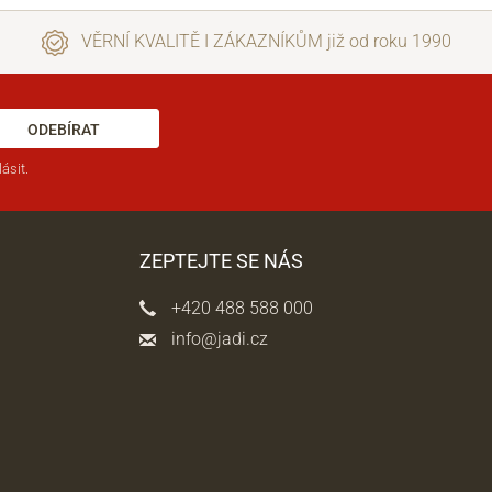
VĚRNÍ KVALITĚ I ZÁKAZNÍKŮM již od roku 1990
ODEBÍRAT
ásit.
ZEPTEJTE SE NÁS
+420 488 588 000
info@jadi.cz