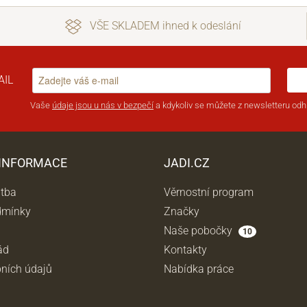
VŠE SKLADEM ihned k odeslání
AIL
Vaše
údaje jsou u nás v bezpečí
a kdykoliv se můžete z newsletteru odhl
 INFORMACE
JADI.CZ
atba
Věrnostní program
dmínky
Značky
Naše pobočky
10
ád
Kontakty
ních údajů
Nabídka práce