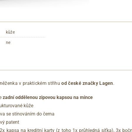
kůže
ne
ěženka v praktickém střihu
od české značky Lagen
.
se
zadní oddělenou zipovou kapsou na mince
ukturované kůže
va se stínováním do černa
ový patent
x kapsa na kreditní karty (z toho 1x průhledná síťka), 3x boč