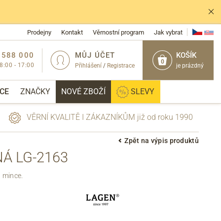
Prodejny
Kontakt
Věrnostní program
Jak vybrat
 588 000
MŮJ ÚČET
KOŠÍK
0
 8:00 - 17:00
Přihlášení
/
Registrace
je prázdný
CE
ZNAČKY
NOVÉ ZBOŽÍ
SLEVY
VĚRNÍ KVALITĚ I ZÁKAZNÍKŮM již od roku 1990
Zpět na výpis produktů
Á LG-2163
PŘIHLÁSIT
a mince.