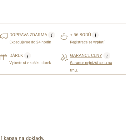
i
i
DOPRAVA
ZDARMA
+ 56 BODŮ
Expedujeme do 24 hodin
Registrace se vyplatí
i
i
DÁREK
GARANCE CENY
Vyberte si v košíku dárek
Garance nejnižší cenu na
trhu.
ní kapsa na doklady,