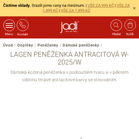
Čistíme sklady.
Srazili jsme ceny na minimum. |
VŠE ZA 999 KČ
|
VŠE ZA
1.499 KČ
|
VŠE ZA 1.999 KČ
Menu
Hledat
Košík
Kontakt
Úvod
/
Doplňky
/
Peněženky
/
Dámské peněženky
/
LAGEN PENĚŽENKA ANTRACITOVÁ W-
2025/W
Dámská kožená peněženka v podlouhlém tvaru a v pěkném
odstínu tmavé antracitové barvy se stínováním.