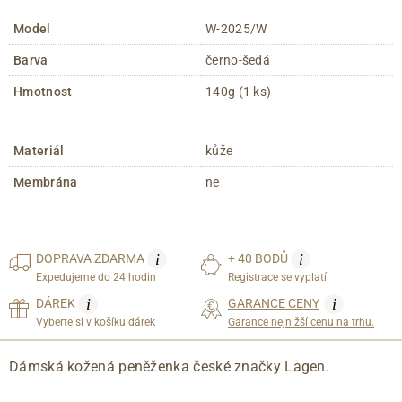
Model
W-2025/W
Barva
černo-šedá
Hmotnost
140g (1 ks)
Materiál
kůže
Membrána
ne
i
i
DOPRAVA
ZDARMA
+ 40 BODŮ
Expedujeme do 24 hodin
Registrace se vyplatí
i
i
DÁREK
GARANCE CENY
Vyberte si v košíku dárek
Garance nejnižší cenu na trhu.
Dámská kožená peněženka české značky Lagen.