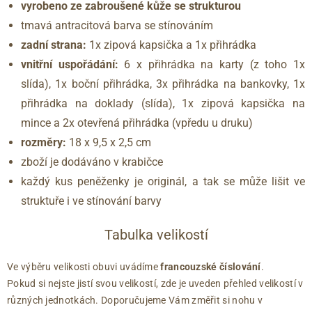
vyrobeno ze zabroušené kůže se strukturou
tmavá antracitová barva se stínováním
zadní strana:
1x zipová kapsička a 1x přihrádka
vnitřní uspořádání:
6 x přihrádka na karty (z toho 1x
slída), 1x boční přihrádka, 3x přihrádka na bankovky, 1x
přihrádka na doklady (slída), 1x zipová kapsička na
mince a 2x otevřená přihrádka (vpředu u druku)
rozměry:
18 x 9,5 x 2,5 cm
zboží je dodáváno v krabičce
každý kus peněženky je originál, a tak se může lišit ve
struktuře i ve stínování barvy
Tabulka velikostí
Ve výběru velikosti obuvi uvádíme
francouzské číslování
.
Pokud si nejste jistí svou velikostí, zde je uveden přehled velikostí v
různých jednotkách. Doporučujeme Vám změřit si nohu v