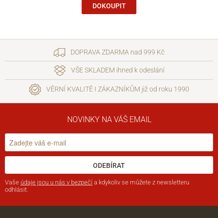
DOKOUPIT
DOPRAVA ZDARMA nad 999 Kč
VŠE SKLADEM ihned k odeslání
VĚRNÍ KVALITĚ I ZÁKAZNÍKŮM již od roku 1990
NOVINKY NA VÁŠ EMAIL
ODEBÍRAT
Vaše
údaje jsou u nás v bezpečí
a kdykoliv se můžete z newsletteru
odhlásit.