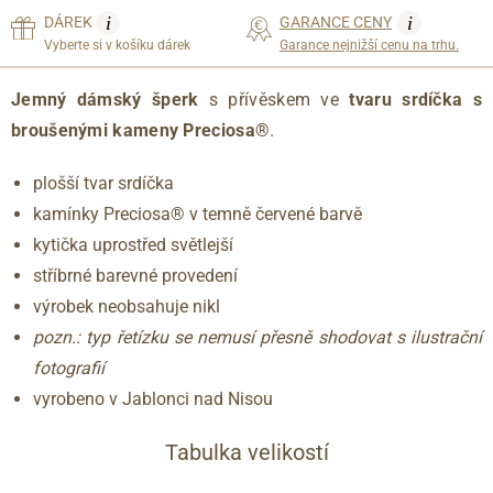
i
i
DÁREK
GARANCE CENY
Vyberte si v košíku dárek
Garance nejnižší cenu na trhu.
Jemný dámský šperk
s přívěskem ve
tvaru srdíčka
s
broušenými kameny
Preciosa®
.
plošší tvar srdíčka
kamínky Preciosa® v temně červené barvě
kytička uprostřed světlejší
stříbrné barevné provedení
výrobek neobsahuje nikl
pozn.: typ řetízku se nemusí přesně shodovat s ilustrační
fotografií
vyrobeno v Jablonci nad Nisou
Tabulka velikostí