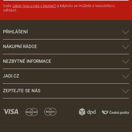
Vaše
údaje jsou u nás v bezpečí
a kdykoliv se můžete z newsletteru
odhlásit.
PŘIHLÁŠENÍ
NÁKUPNÍ RÁDCE
NEZBYTNÉ INFORMACE
JADI.CZ
ZEPTEJTE SE NÁS