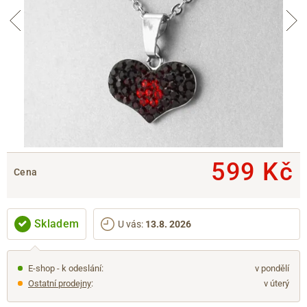
599 Kč
Cena
Skladem
U vás
:
13.8. 2026
E-shop - k odeslání:
v pondělí
Ostatní prodejny
:
v úterý