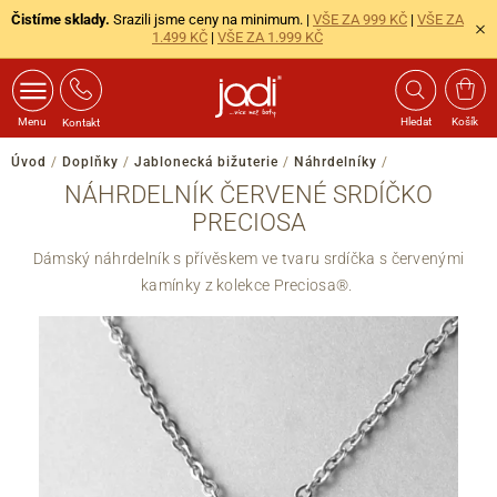
Čistíme sklady.
Srazili jsme ceny na minimum. |
VŠE ZA 999 KČ
|
VŠE ZA
1.499 KČ
|
VŠE ZA 1.999 KČ
Menu
Hledat
Košík
Kontakt
Úvod
/
Doplňky
/
Jablonecká bižuterie
/
Náhrdelníky
/
NÁHRDELNÍK ČERVENÉ SRDÍČKO
PRECIOSA
Dámský náhrdelník s přívěskem ve tvaru srdíčka s červenými
kamínky z kolekce Preciosa®.