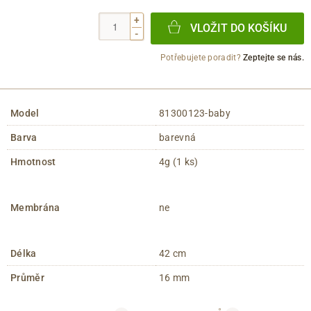
+
VLOŽIT DO KOŠÍKU
-
Potřebujete poradit?
Zeptejte se nás.
Model
81300123-baby
Barva
barevná
Hmotnost
4g (1 ks)
Membrána
ne
Délka
42 cm
Průměr
16 mm