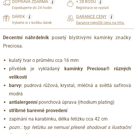
i
i
DOPRAVA
ZDARMA
+ 28 BODŮ
Expedujeme do 24 hodin
Registrace se vyplatí
i
i
DÁREK
GARANCE CENY
Vyberte si v košíku dárek
Garance nejnižší cenu na trhu.
Decentní náhrdelník
posetý blyštivými kamínky značky
Preciosa.
kulatý tvar o průměru cca 16 mm
přívěšek je vykládaný
kamínky Preciosa® různých
velikostí
barvy:
pudrová růžová, krystal, mléčná a světlá safírová
modrá
antialergenní
povrchová úprava (rhodium plating)
stříbrné barevné provedení
zapínání na karabinku, délka řetízku cca 42 cm
pozn.: typ řetízku se nemusí přesně shodovat s ilustrační