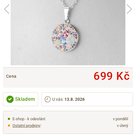
699 Kč
Cena
Skladem
U vás
:
13.8. 2026
E-shop - k odeslání:
v pondělí
Ostatní prodejny
:
v úterý