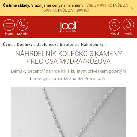
Čistíme sklady.
Srazili jsme ceny na minimum. |
VŠE ZA 999 KČ
|
VŠE ZA
1.499 KČ
|
VŠE ZA 1.999 KČ
Menu
Hledat
Košík
Kontakt
Úvod
/
Doplňky
/
Jablonecká bižuterie
/
Náhrdelníky
/
NÁHRDELNÍK KOLEČKO S KAMENY
PRECIOSA MODRÁ/RŮŽOVÁ
Dámský decentní náhrdelník s kulatým přívěskem posetým
barevnými kamínky značky Preciosa®.