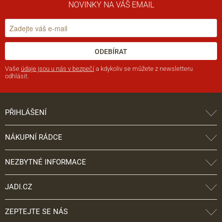
NOVINKY NA VÁŠ EMAIL
ODEBÍRAT
Vaše
údaje jsou u nás v bezpečí
a kdykoliv se můžete z newsletteru
odhlásit.
PŘIHLÁŠENÍ
NÁKUPNÍ RÁDCE
NEZBYTNÉ INFORMACE
JADI.CZ
ZEPTEJTE SE NÁS