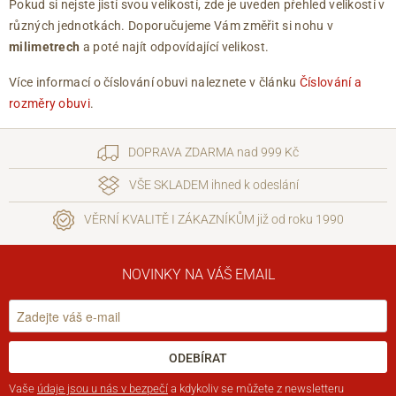
Pokud si nejste jistí svou velikostí, zde je uveden přehled velikostí v
různých jednotkách. Doporučujeme Vám změřit si nohu v
milimetrech
a poté najít odpovídající velikost.
Více informací o číslování obuvi naleznete v článku
Číslování a
rozměry obuvi
.
DOPRAVA ZDARMA nad 999 Kč
VŠE SKLADEM ihned k odeslání
VĚRNÍ KVALITĚ I ZÁKAZNÍKŮM již od roku 1990
NOVINKY NA VÁŠ EMAIL
ODEBÍRAT
Vaše
údaje jsou u nás v bezpečí
a kdykoliv se můžete z newsletteru