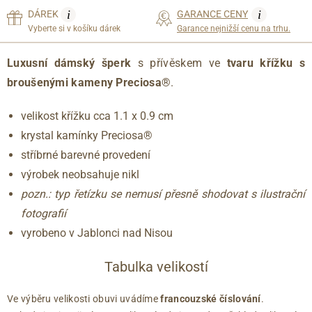
i
i
DÁREK
GARANCE CENY
Vyberte si v košíku dárek
Garance nejnižší cenu na trhu.
Luxusní dámský šperk
s přívěskem ve
tvaru křížku
s
broušenými kameny
Preciosa®
.
velikost křížku cca 1.1 x 0.9 cm
krystal kamínky Preciosa®
stříbrné barevné provedení
výrobek neobsahuje nikl
pozn.: typ řetízku se nemusí přesně shodovat s ilustrační
fotografií
vyrobeno v Jablonci nad Nisou
Tabulka velikostí
Ve výběru velikosti obuvi uvádíme
francouzské číslování
.