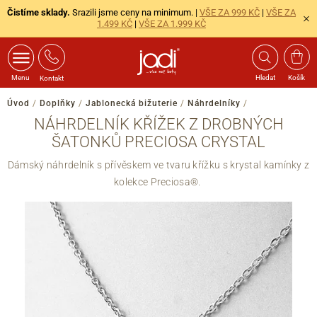
Čistíme sklady.
Srazili jsme ceny na minimum. |
VŠE ZA 999 KČ
|
VŠE ZA
1.499 KČ
|
VŠE ZA 1.999 KČ
Menu
Hledat
Košík
Kontakt
Úvod
/
Doplňky
/
Jablonecká bižuterie
/
Náhrdelníky
/
NÁHRDELNÍK KŘÍŽEK Z DROBNÝCH
ŠATONKŮ PRECIOSA CRYSTAL
Dámský náhrdelník s přívěskem ve tvaru křížku s krystal kamínky z
kolekce Preciosa®.