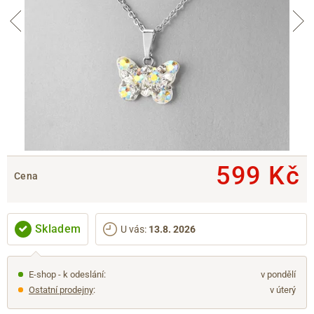
599 Kč
Cena
Skladem
U vás
:
13.8. 2026
E-shop - k odeslání:
v pondělí
Ostatní prodejny
:
v úterý