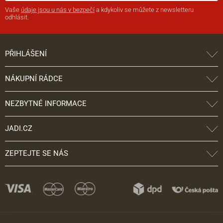
Vaše
údaje jsou u nás v bezpečí
a kdykoliv se můžete z newsletteru
odhlásit.
PŘIHLÁŠENÍ
NÁKUPNÍ RÁDCE
NEZBYTNÉ INFORMACE
JADI.CZ
ZEPTEJTE SE NÁS