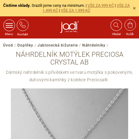
Čistíme sklady.
Srazili jsme ceny na minimum. |
VŠE ZA 999 KČ
|
VŠE ZA
1.499 KČ
|
VŠE ZA 1.999 KČ
Menu
Hledat
Košík
Kontakt
Úvod
/
Doplňky
/
Jablonecká bižuterie
/
Náhrdelníky
/
NÁHRDELNÍK MOTÝLEK PRECIOSA
CRYSTAL AB
Dámský náhrdelník s přívěskem ve tvaru motýlka s pokovenými,
duhovými kamínky z kolekce Preciosa®.