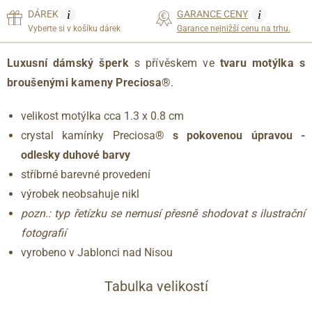
i
i
DÁREK
GARANCE CENY
Vyberte si v košíku dárek
Garance nejnižší cenu na trhu.
Luxusní dámský šperk
s přívěskem ve
tvaru motýlka
s
broušenými kameny
Preciosa®
.
velikost motýlka cca 1.3 x 0.8 cm
crystal kamínky Preciosa®
s pokovenou úpravou -
odlesky duhové barvy
stříbrné barevné provedení
výrobek neobsahuje nikl
pozn.: typ řetízku se nemusí přesně shodovat s ilustrační
fotografií
vyrobeno v Jablonci nad Nisou
Tabulka velikostí