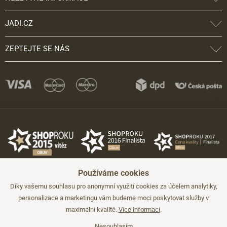
JADI.CZ
ZEPTEJTE SE NÁS
Používáme cookies
Díky vašemu souhlasu pro anonymní využití cookies za účelem analytiky,
personalizace a marketingu vám budeme moci poskytovat služby v
maximální kvalitě.
Více informací
.
©2026 JADI.cz. Užití materiálů bez souhlasu není možné.
Údaje mají pouze informativní charakter a mohou být změněny bez
předchozího upozornění.
Nesouhlasím