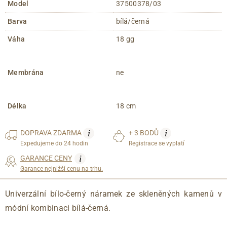
Model
37500378/03
Barva
bílá/černá
Váha
18 gg
Membrána
ne
Délka
18 cm
i
i
DOPRAVA
ZDARMA
+ 3 BODŮ
Expedujeme do 24 hodin
Registrace se vyplatí
i
GARANCE CENY
Garance nejnižší cenu na trhu.
Univerzální bílo-černý náramek ze skleněných kamenů v
módní kombinaci bílá-černá.