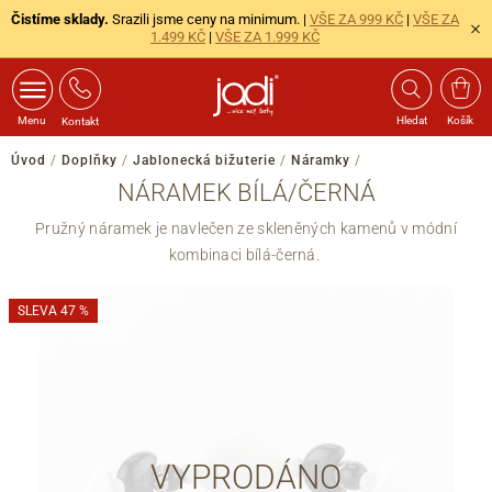
Čistíme sklady.
Srazili jsme ceny na minimum. |
VŠE ZA 999 KČ
|
VŠE ZA
1.499 KČ
|
VŠE ZA 1.999 KČ
Menu
Hledat
Košík
Kontakt
Úvod
/
Doplňky
/
Jablonecká bižuterie
/
Náramky
/
NÁRAMEK BÍLÁ/ČERNÁ
Pružný náramek je navlečen ze skleněných kamenů v módní
kombinaci bílá-černá.
SLEVA 47 %
VYPRODÁNO