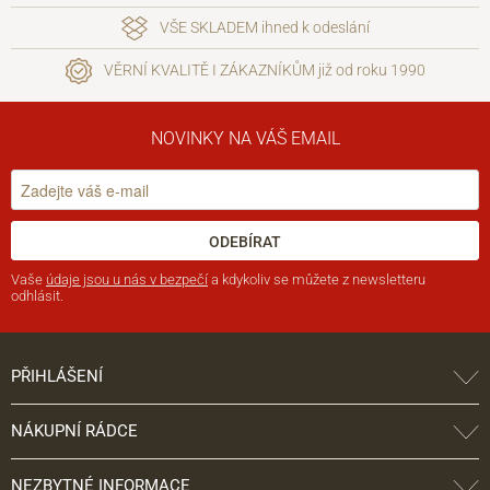
VŠE SKLADEM ihned k odeslání
VĚRNÍ KVALITĚ I ZÁKAZNÍKŮM již od roku 1990
NOVINKY NA VÁŠ EMAIL
ODEBÍRAT
Vaše
údaje jsou u nás v bezpečí
a kdykoliv se můžete z newsletteru
odhlásit.
PŘIHLÁŠENÍ
NÁKUPNÍ RÁDCE
NEZBYTNÉ INFORMACE