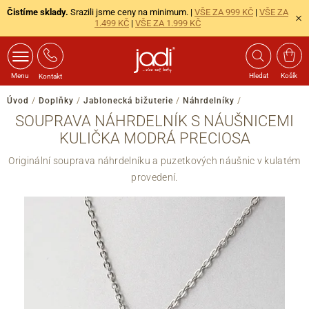
Čistíme sklady.
Srazili jsme ceny na minimum. |
VŠE ZA 999 KČ
|
VŠE ZA
1.499 KČ
|
VŠE ZA 1.999 KČ
Menu
Hledat
Košík
Kontakt
Úvod
/
Doplňky
/
Jablonecká bižuterie
/
Náhrdelníky
/
SOUPRAVA NÁHRDELNÍK S NÁUŠNICEMI
KULIČKA MODRÁ PRECIOSA
Originální souprava náhrdelníku a puzetkových náušnic v kulatém
provedení.