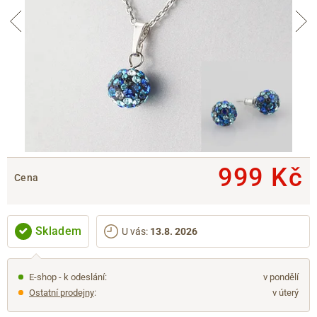
999 Kč
Cena
Skladem
U vás
:
13.8. 2026
E-shop - k odeslání:
v pondělí
Ostatní prodejny
:
v úterý