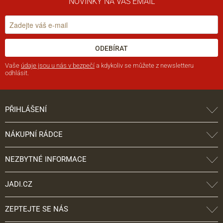
NOVINKY NA VÁŠ EMAIL
ODEBÍRAT
Vaše
údaje jsou u nás v bezpečí
a kdykoliv se můžete z newsletteru
odhlásit.
PŘIHLÁŠENÍ
NÁKUPNÍ RÁDCE
NEZBYTNÉ INFORMACE
JADI.CZ
ZEPTEJTE SE NÁS