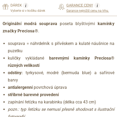
i
i
DÁREK
GARANCE CENY
Vyberte si v košíku dárek
Garance nejnižší cenu na trhu.
Originální modrá souprava
poseta blyštivými
kamínky
značky Preciosa®
.
souprava = náhrdelník s přívěskem a kulaté náušnice na
puzetku
kuličky vykládané
barevnými kamínky Preciosa®
různých velikostí
odstíny:
tyrkysové, modré (bermuda blue) a safírové
barvy
antialergenní
povrchová úprava
stříbrné barevné provedení
zapínání řetízku na karabinku (délka cca 43 cm)
pozn.: typ řetízku se nemusí přesně shodovat s ilustrační
fotografií