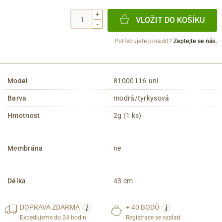
+
VLOŽIT DO KOŠÍKU
-
Potřebujete poradit?
Zeptejte se nás.
Model
81000116-uni
Barva
modrá/tyrkysová
Hmotnost
2g (1 ks)
Membrána
ne
Délka
43 cm
i
i
DOPRAVA
ZDARMA
+ 40 BODŮ
Expedujeme do 24 hodin
Registrace se vyplatí