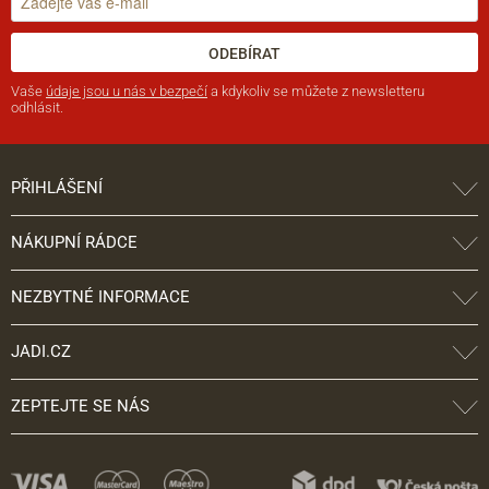
ODEBÍRAT
Vaše
údaje jsou u nás v bezpečí
a kdykoliv se můžete z newsletteru
odhlásit.
PŘIHLÁŠENÍ
NÁKUPNÍ RÁDCE
NEZBYTNÉ INFORMACE
JADI.CZ
ZEPTEJTE SE NÁS