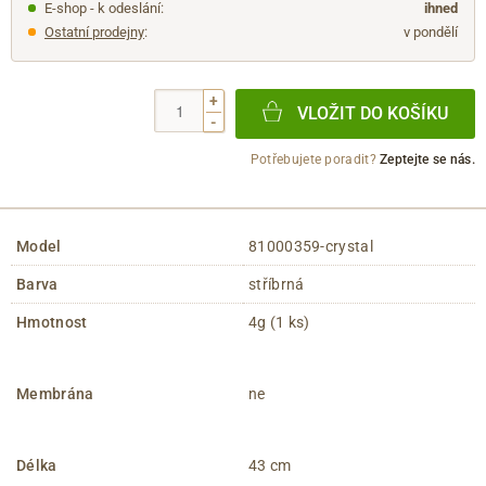
E-shop - k odeslání:
ihned
Ostatní prodejny
:
v pondělí
+
VLOŽIT DO KOŠÍKU
-
Potřebujete poradit?
Zeptejte se nás.
Model
81000359-crystal
Barva
stříbrná
Hmotnost
4g (1 ks)
Membrána
ne
Délka
43 cm