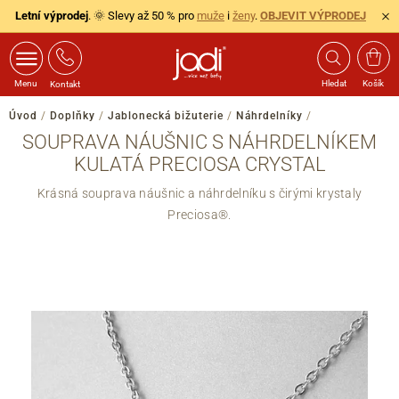
Letní výprodej
. 🌞 Slevy až 50 % pro
muže
i
ženy
.
OBJEVIT VÝPRODEJ
Menu
Hledat
Košík
Kontakt
Úvod
/
Doplňky
/
Jablonecká bižuterie
/
Náhrdelníky
/
SOUPRAVA NÁUŠNIC S NÁHRDELNÍKEM
KULATÁ PRECIOSA CRYSTAL
Krásná souprava náušnic a náhrdelníku s čirými krystaly
Preciosa®.