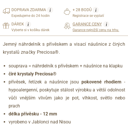
i
i
DOPRAVA
ZDARMA
+ 28 BODŮ
Expedujeme do 24 hodin
Registrace se vyplatí
i
i
DÁREK
GARANCE CENY
Vyberte si v košíku dárek
Garance nejnižší cenu na trhu.
Jemný náhrdelník s přívěskem a visací náušnice z čirých
krystalů značky Preciosa®.
souprava = náhrdelník s přívěskem + náušnice na klapku
čiré krystaly Preciosa®
přívěsek, řetízek a náušnice jsou
pokovené rhodiem
-
hypoalergenní, poskytuje stálost výrobku a větší odolnost
vůči vnějším vlivům jako je pot, vlhkost, světlo nebo
prach
délka přívěsku - 12 mm
vyrobeno v Jablonci nad Nisou