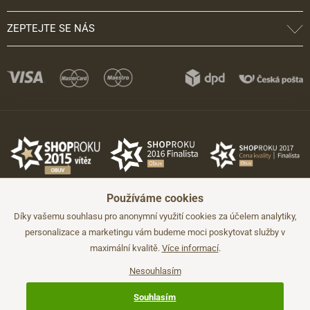
ZEPTEJTE SE NÁS
Používáme cookies
Díky vašemu souhlasu pro anonymní využití cookies za účelem analytiky,
personalizace a marketingu vám budeme moci poskytovat služby v
maximální kvalitě.
Více informací
.
©2026 JADI.cz. Užití materiálů bez souhlasu není možné.
Údaje mají pouze informativní charakter a mohou být změněny bez
předchozího upozornění.
Nesouhlasím
Technicky zajišťuje
Simplia.cz
.
Souhlasím