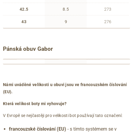
42.5
8.5
273
43
9
276
Pánská obuv Gabor
francouzské
anglické
délka
číslování
číslování
chodidla
39
6
263
(EU)
(UK)
(mm)
40
6.5
267
Námi uváděné velikosti u obuvi jsou ve francouzském číslování
40.5
7
271
(EU).
41
7.5
275
Která velikost boty mi vyhovuje?
42
8
279
42.5
8.5
283
V Evropě se nejčastěji pro velikosti bot používají tato označení:
43
9
288
francouzské číslování (EU)
- s tímto systémem se v
44
9.5
292