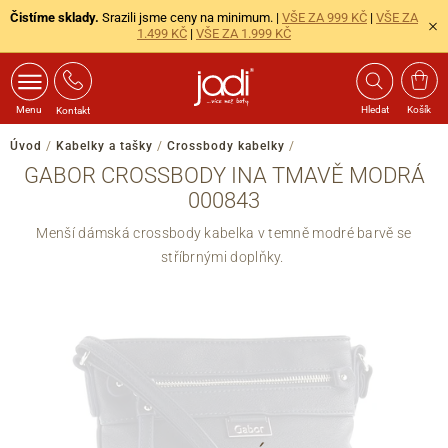
Čistíme sklady.
Srazili jsme ceny na minimum. |
VŠE ZA 999 KČ
|
VŠE ZA
1.499 KČ
|
VŠE ZA 1.999 KČ
Menu
Hledat
Košík
Kontakt
Úvod
/
Kabelky a tašky
/
Crossbody kabelky
/
GABOR CROSSBODY INA TMAVĚ MODRÁ
000843
Menší dámská crossbody kabelka v temně modré barvě se
stříbrnými doplňky.