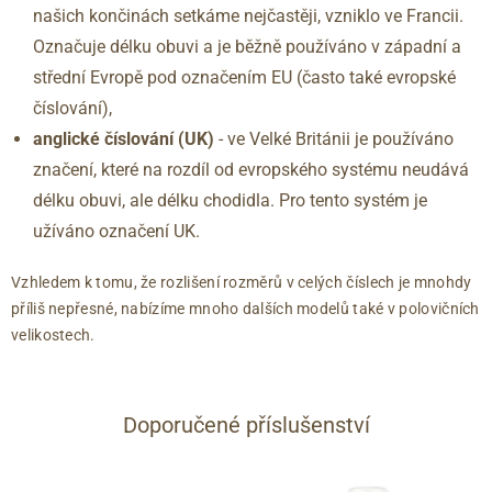
našich končinách setkáme nejčastěji, vzniklo ve Francii.
44.5
10
296
45
10.5
300
Označuje délku obuvi a je běžně používáno v západní a
46
11
304
střední Evropě pod označením EU (často také evropské
46.5
11.5
309
číslování),
47
12
313
anglické číslování
(UK)
- ve Velké Británii je používáno
značení, které na rozdíl od evropského systému neudává
délku obuvi, ale délku chodidla. Pro tento systém je
užíváno označení UK.
Vzhledem k tomu, že rozlišení rozměrů v celých číslech je mnohdy
příliš nepřesné, nabízíme mnoho dalších modelů také v polovičních
velikostech.
Doporučené příslušenství