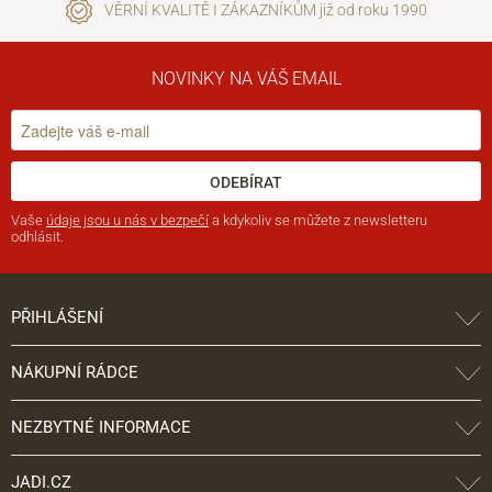
VĚRNÍ KVALITĚ I ZÁKAZNÍKŮM již od roku 1990
NOVINKY NA VÁŠ EMAIL
ODEBÍRAT
Vaše
údaje jsou u nás v bezpečí
a kdykoliv se můžete z newsletteru
odhlásit.
PŘIHLÁŠENÍ
NÁKUPNÍ RÁDCE
NEZBYTNÉ INFORMACE
JADI.CZ