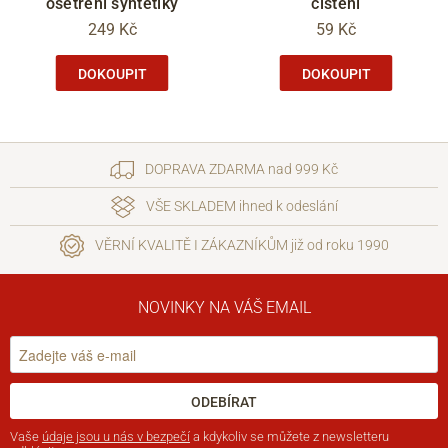
ošetření syntetiky
čištění
249 Kč
59 Kč
DOKOUPIT
DOKOUPIT
DOPRAVA ZDARMA nad 999 Kč
VŠE SKLADEM ihned k odeslání
VĚRNÍ KVALITĚ I ZÁKAZNÍKŮM již od roku 1990
NOVINKY NA VÁŠ EMAIL
ODEBÍRAT
Vaše
údaje jsou u nás v bezpečí
a kdykoliv se můžete z newsletteru