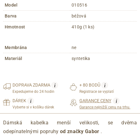
Model
010516
Barva
béžová
Hmotnost
410g (1 ks)
Membrána
ne
Materiál
syntetika
i
i
DOPRAVA
ZDARMA
+ 80 BODŮ
Expedujeme do 24 hodin
Registrace se vyplatí
i
i
DÁREK
GARANCE CENY
Vyberte si v košíku dárek
Garance nejnižší cenu na trhu.
Dámská kabelka menší velikosti, se dvěma
odepínatelnými popruhy
od značky Gabor
.