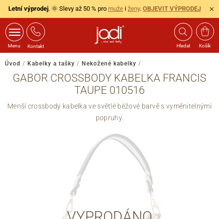
Letní výprodej
. 🌞 Slevy až 50 % pro
muže
i
ženy
.
OBJEVIT VÝPRODEJ
Menu
Hledat
Košík
Kontakt
Úvod
/
Kabelky a tašky
/
Nekožené kabelky
/
GABOR CROSSBODY KABELKA FRANCIS
TAUPE 010516
Menší crossbody kabelka ve světlé béžové barvě s vyměnitelnými
popruhy.
VYPRODÁNO