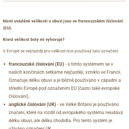
francouzské
anglické
délka
číslování
číslování
chodidla
39
6
263
(EU)
(UK)
(mm)
40
6.5
267
Námi uváděné velikosti u obuvi jsou ve francouzském číslování
40.5
7
271
(EU).
41
7.5
275
Která velikost boty mi vyhovuje?
42
8
279
42.5
8.5
283
V Evropě se nejčastěji pro velikosti bot používají tato označení:
43
9
288
francouzské číslování (EU)
- s tímto systémem se v
44
9.5
292
našich končinách setkáme nejčastěji, vzniklo ve Francii.
44.5
10
296
45
10.5
300
Označuje délku obuvi a je běžně používáno v západní a
46
11
304
střední Evropě pod označením EU (často také evropské
46.5
11.5
309
číslování),
47
12
313
anglické číslování
(UK)
- ve Velké Británii je používáno
značení, které na rozdíl od evropského systému neudává
délku obuvi, ale délku chodidla. Pro tento systém je
užíváno označení UK.