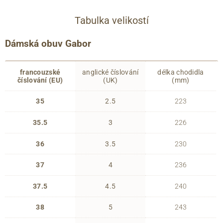
Tabulka velikostí
Dámská obuv Gabor
francouzské
anglické číslování
délka chodidla
číslování (EU)
(UK)
(mm)
35
2.5
223
35.5
3
226
36
3.5
230
37
4
236
37.5
4.5
240
38
5
243