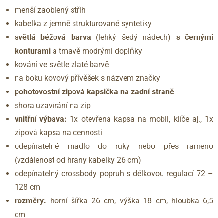
menší zaoblený střih
kabelka z jemně strukturované syntetiky
světlá béžová barva
(lehký šedý nádech)
s černými
konturami
a tmavě modrými doplňky
kování ve světle zlaté barvě
na boku kovový přívěšek s názvem značky
pohotovostní zipová kapsička na zadní straně
shora uzavírání na zip
vnitřní výbava:
1x otevřená kapsa na mobil, klíče aj., 1x
zipová kapsa na cennosti
odepínatelné madlo do ruky nebo přes rameno
(vzdálenost od hrany kabelky 26 cm)
odepínatelný crossbody popruh s délkovou regulací 72 –
128 cm
rozměry:
horní šířka 26 cm, výška 18 cm, hloubka 6,5
cm