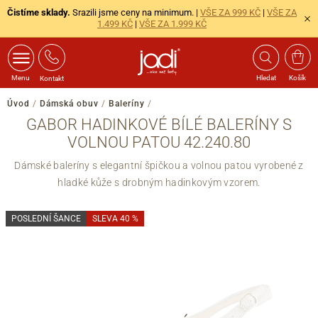
Čistíme sklady.
Srazili jsme ceny na minimum. |
VŠE ZA 999 KČ
|
VŠE ZA
1.499 KČ
|
VŠE ZA 1.999 KČ
Menu
Hledat
Košík
Kontakt
Úvod
/
Dámská obuv
/
Baleríny
/
GABOR HADINKOVÉ BÍLÉ BALERÍNY S
VOLNOU PATOU 42.240.80
Dámské baleríny s elegantní špičkou a volnou patou vyrobené z
hladké kůže s drobným hadinkovým vzorem.
POSLEDNÍ ŠANCE
SLEVA 40 %