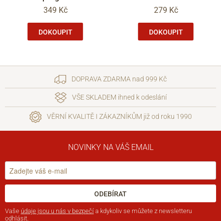
349 Kč
279 Kč
DOKOUPIT
DOKOUPIT
DOPRAVA ZDARMA nad 999 Kč
VŠE SKLADEM ihned k odeslání
VĚRNÍ KVALITĚ I ZÁKAZNÍKŮM již od roku 1990
NOVINKY NA VÁŠ EMAIL
ODEBÍRAT
Vaše
údaje jsou u nás v bezpečí
a kdykoliv se můžete z newsletteru
odhlásit.