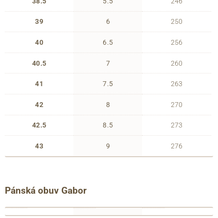
38.5
5.5
246
39
6
250
40
6.5
256
40.5
7
260
41
7.5
263
42
8
270
42.5
8.5
273
43
9
276
Pánská obuv Gabor