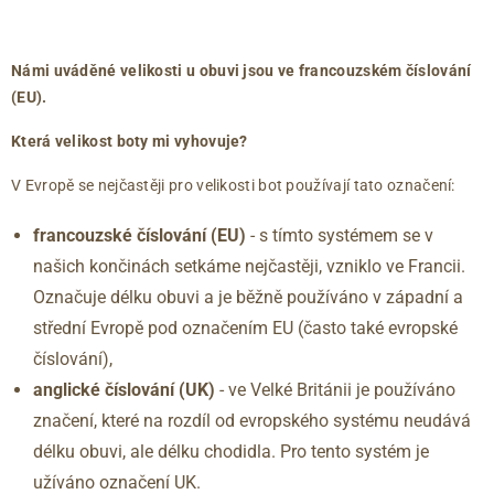
francouzské
anglické
délka
číslování
číslování
chodidla
39
6
263
(EU)
(UK)
(mm)
40
6.5
267
Námi uváděné velikosti u obuvi jsou ve francouzském číslování
40.5
7
271
(EU).
41
7.5
275
Která velikost boty mi vyhovuje?
42
8
279
42.5
8.5
283
V Evropě se nejčastěji pro velikosti bot používají tato označení:
43
9
288
francouzské číslování (EU)
- s tímto systémem se v
44
9.5
292
našich končinách setkáme nejčastěji, vzniklo ve Francii.
44.5
10
296
45
10.5
300
Označuje délku obuvi a je běžně používáno v západní a
46
11
304
střední Evropě pod označením EU (často také evropské
46.5
11.5
309
číslování),
47
12
313
anglické číslování
(UK)
- ve Velké Británii je používáno
značení, které na rozdíl od evropského systému neudává
délku obuvi, ale délku chodidla. Pro tento systém je
užíváno označení UK.