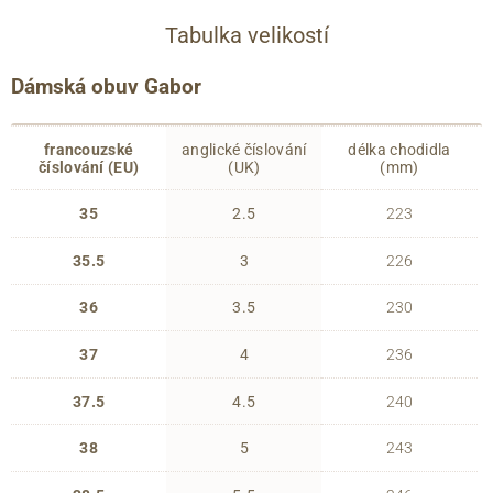
Tabulka velikostí
Dámská obuv Gabor
francouzské
anglické číslování
délka chodidla
číslování (EU)
(UK)
(mm)
35
2.5
223
35.5
3
226
36
3.5
230
37
4
236
37.5
4.5
240
38
5
243