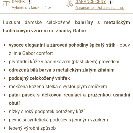
i
i
DÁREK
GARANCE CENY
Vyberte si v košíku dárek
Garance nejnižší cenu na trhu.
Luxusní dámské celokožené
baleríny s metalickým
hadinkovým vzorem
od
značky Gabor
vysoce elegantní a zároveň pohodlný špičatý střih -
obuv
z linie Gabor comfort
prvotřídní kůže v hadinkovém (plastickém) provedení
odražená bílá barva s metalickým zlatým žíháním
poddajný celokožený vnitřek
měkčená kožená stélka s vystouplým srdíčkem
patní pásek s délkovou regulací a pruženkou usnadní
obutí
nízký široký podpatek potažený kůží
pevnější syntetická podešev s jemným vzorkem
lepený výrobní způsob