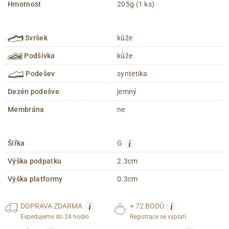
Hmotnost
205g (1 ks)
Svršek
kůže
Podšívka
kůže
Podešev
syntetika
Dezén podešve
jemný
Membrána
ne
i
Šířka
G
Výška podpatku
2.3cm
Výška platformy
0.3cm
i
i
DOPRAVA
ZDARMA
+ 72 BODŮ
Expedujeme do 24 hodin
Registrace se vyplatí