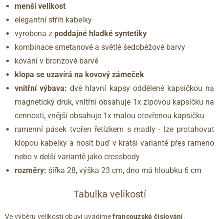
menší velikost
elegantní střih kabelky
vyrobena z
poddajné hladké syntetiky
kombinace smetanové a světlé šedobéžové barvy
kování v bronzové barvě
klopa se uzavírá na kovový zámeček
vnitřní výbava:
dvě hlavní kapsy oddělené kapsičkou na
magnetický druk, vnitřní obsahuje 1x zipovou kapsičku na
cennosti, vnější obsahuje 1x malou otevřenou kapsičku
ramenní pásek tvořen řetízkem s madly - lze protahovat
klopou kabelky a nosit buď v kratší variantě přes rameno
nebo v delší variantě jako crossbody
rozměry:
šířka 28, výška 23 cm, dno má hloubku 6 cm
Tabulka velikostí
Ve výběru velikosti obuvi uvádíme
francouzské číslování
.