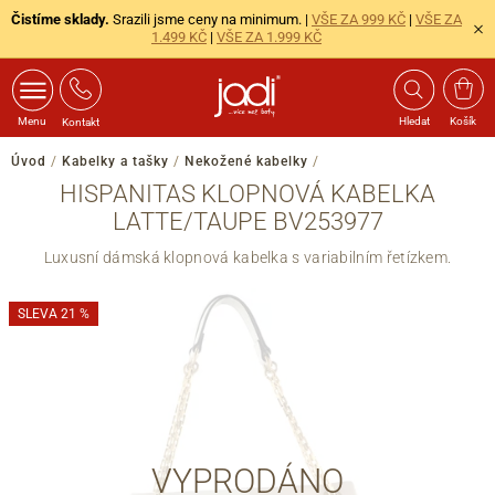
Čistíme sklady.
Srazili jsme ceny na minimum. |
VŠE ZA 999 KČ
|
VŠE ZA
1.499 KČ
|
VŠE ZA 1.999 KČ
Menu
Hledat
Košík
Kontakt
Úvod
/
Kabelky a tašky
/
Nekožené kabelky
/
HISPANITAS KLOPNOVÁ KABELKA
LATTE/TAUPE BV253977
Luxusní dámská klopnová kabelka s variabilním řetízkem.
SLEVA 21 %
VYPRODÁNO