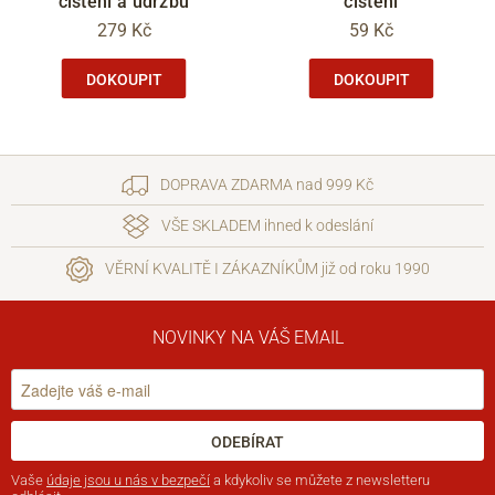
čištění a údržbu
čištění
279 Kč
59 Kč
DOKOUPIT
DOKOUPIT
DOPRAVA ZDARMA nad 999 Kč
VŠE SKLADEM ihned k odeslání
VĚRNÍ KVALITĚ I ZÁKAZNÍKŮM již od roku 1990
NOVINKY NA VÁŠ EMAIL
ODEBÍRAT
Vaše
údaje jsou u nás v bezpečí
a kdykoliv se můžete z newsletteru