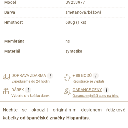
Model
BV253977
Barva
smetanová/béžová
Hmotnost
680g (1 ks)
Membrána
ne
Materiál
syntetika
i
i
DOPRAVA
ZDARMA
+ 88 BODŮ
Expedujeme do 24 hodin
Registrace se vyplatí
i
i
DÁREK
GARANCE CENY
Vyberte si v košíku dárek
Garance nejnižší cenu na trhu.
Nechte se okouzlit originálním designem řetízkové
kabelky
od španělské značky Hispanitas
.