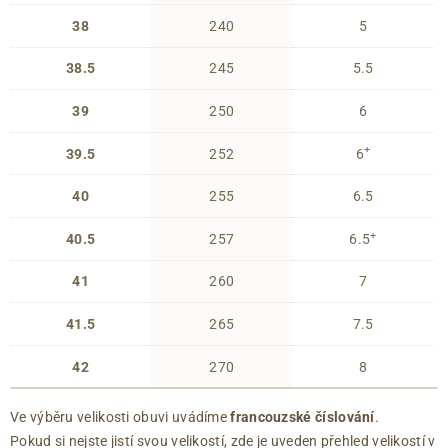
38
240
5
38.5
245
5.5
39
250
6
+
39.5
252
6
40
255
6.5
+
40.5
257
6.5
41
260
7
41.5
265
7.5
42
270
8
Ve výběru velikosti obuvi uvádíme
francouzské číslování
.
Pokud si nejste jistí svou velikostí, zde je uveden přehled velikostí v