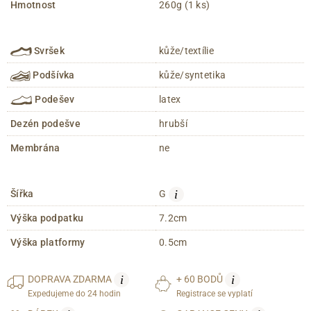
Hmotnost
260g (1 ks)
Svršek
kůže/textílie
Podšívka
kůže/syntetika
Podešev
latex
Dezén podešve
hrubší
Membrána
ne
i
Šířka
G
Výška podpatku
7.2cm
Výška platformy
0.5cm
i
i
DOPRAVA
ZDARMA
+ 60 BODŮ
Expedujeme do 24 hodin
Registrace se vyplatí