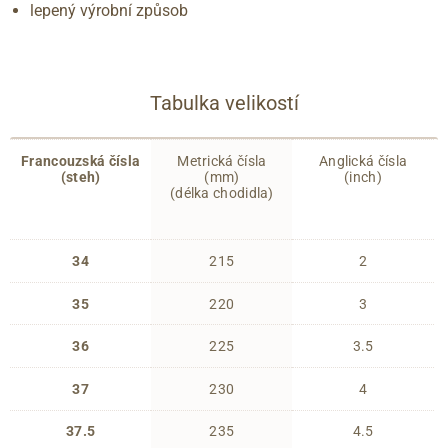
lepený výrobní způsob
Tabulka velikostí
Francouzská čísla
Metrická čísla
Anglická čísla
(steh)
(mm)
(inch)
(délka chodidla)
34
215
2
35
220
3
36
225
3.5
37
230
4
37.5
235
4.5