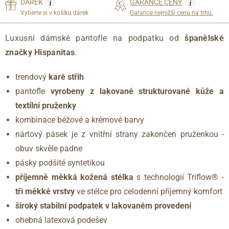
i
i
DÁREK
GARANCE CENY
Vyberte si v košíku dárek
Garance nejnižší cenu na trhu.
Luxusní dámské pantofle na podpatku od
španělské
značky Hispanitas
.
trendový
karé střih
pantofle
vyrobeny z lakované strukturované kůže a
textilní pruženky
kombinace béžové a krémové barvy
nártový pásek je z vnitřní strany zakončen pruženkou -
obuv skvěle padne
pásky podšité syntetikou
příjemně měkká kožená stélka
s technologií Triflow® -
tři měkké vrstvy
ve stélce pro celodenní příjemný komfort
široký stabilní podpatek v lakovaném provedení
ohebná latexová podešev