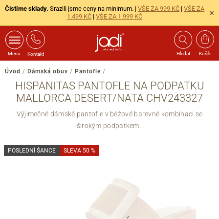
Čistíme sklady.
Srazili jsme ceny na minimum. |
VŠE ZA 999 KČ
|
VŠE ZA
1.499 KČ
|
VŠE ZA 1.999 KČ
Menu
Hledat
Košík
Kontakt
Úvod
/
Dámská obuv
/
Pantofle
/
HISPANITAS PANTOFLE NA PODPATKU
MALLORCA DESERT/NATA CHV243327
Výjimečné dámské pantofle v béžové barevné kombinaci se
širokým podpatkem.
POSLEDNÍ ŠANCE
SLEVA 50 %