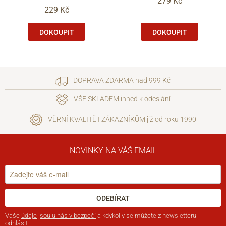
279 Kč
229 Kč
DOKOUPIT
DOKOUPIT
DOPRAVA ZDARMA nad 999 Kč
VŠE SKLADEM ihned k odeslání
VĚRNÍ KVALITĚ I ZÁKAZNÍKŮM již od roku 1990
NOVINKY NA VÁŠ EMAIL
ODEBÍRAT
Vaše
údaje jsou u nás v bezpečí
a kdykoliv se můžete z newsletteru
odhlásit.