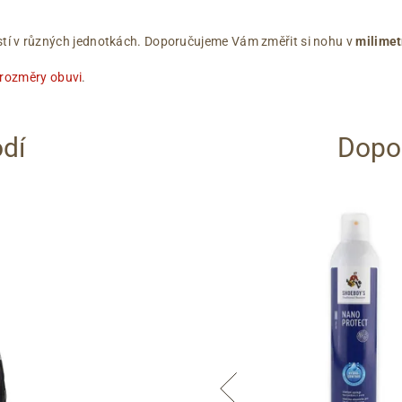
ikostí v různých jednotkách. Doporučujeme Vám změřit si nohu v
milimet
 rozměry obuvi
.
dí
Dopor