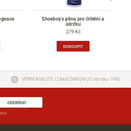
egnace
Shoeboy's pěna pro čištění a
údržbu
279 Kč
DOKOUPIT
VĚRNÍ KVALITĚ I ZÁKAZNÍKŮM již od roku 1990
ODEBÍRAT
ásit.