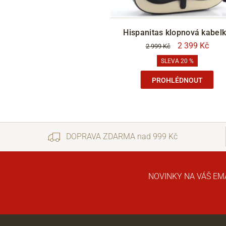
Shoeboy's houba na čištění
Hispanitas klopnová kabel
Ko
59 Kč
2 399 Kč
2 999 Kč
SLEVA 20 %
DOKOUPIT
PROHLÉDNOUT
DOPRAVA ZDARMA nad 999 Kč
NOVINKY NA VÁŠ EM