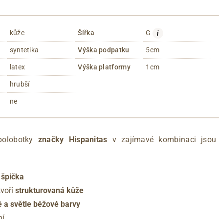
i
kůže
Šířka
G
syntetika
Výška podpatku
5cm
latex
Výška platformy
1cm
hrubší
ne
polobotky
značky Hispanitas
v zajímavé kombinaci jsou
 špička
tvoří
strukturovaná kůže
 a světle béžové barvy
ní