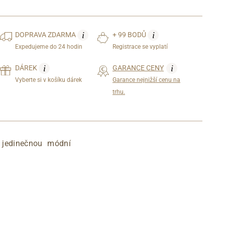
i
i
DOPRAVA
ZDARMA
+ 99 BODŮ
Expedujeme do 24 hodin
Registrace se vyplatí
i
i
DÁREK
GARANCE CENY
Vyberte si v košíku dárek
Garance nejnižší cenu na
trhu.
 jedinečnou módní