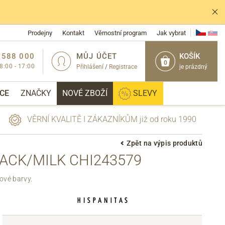
Prodejny
Kontakt
Věrnostní program
Jak vybrat
 588 000
MŮJ ÚČET
KOŠÍK
0
 8:00 - 17:00
Přihlášení
/
Registrace
je prázdný
CE
ZNAČKY
NOVÉ ZBOŽÍ
SLEVY
VĚRNÍ KVALITĚ I ZÁKAZNÍKŮM již od roku 1990
Zpět na výpis produktů
ACK/MILK CHI243579
PŘIHLÁSIT
ové barvy.