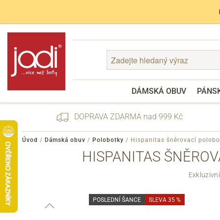
DÁMSKÁ OBUV
PÁNS
DOPRAVA ZDARMA nad 999 Kč
Úvod
/
Dámská obuv
/
Polobotky
/
Hispanitas šněrovací polob
HISPANITAS ŠNĚROV
Zapomenuté heslo
Exkluzivn
Registrace
POSLEDNÍ ŠANCE
SLEVA 35 %