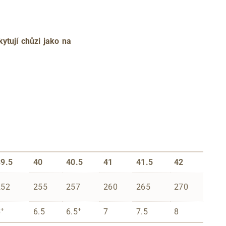
kytují chůzi jako na
39.5
40
40.5
41
41.5
42
252
255
257
260
265
270
+
+
6
6.5
6.5
7
7.5
8