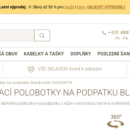
Letní výprodej
. 🌞 Slevy až 50 % pro
muže
i
ženy
.
OBJEVIT VÝPRODEJ
+420
488
Po - Pá:
KÁ OBUV
KABELKY A TAŠKY
DOPLŇKY
POSLEDNÍ ŠAN
VŠE SKLADEM ihned k odeslání
otky na podpatku black/milk CHI243579
ACÍ POLOBOTKY NA PODPATKU BL
í dámské polobotky na podpatku z kůže v kontrastu černé a světle béž
nebo přihlášení
Přes Facebook