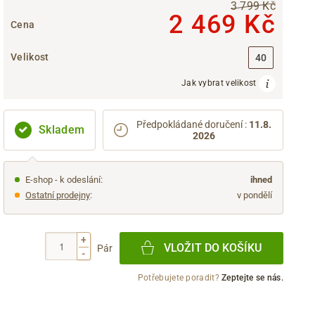
3 799 Kč
2 469 Kč
Cena
Velikost
40
Jak vybrat velikost
Předpokládané doručení
:
11.8.
Skladem
2026
E-shop - k odeslání:
ihned
Ostatní prodejny
:
v pondělí
+
VLOŽIT DO KOŠÍKU
Pár
-
Potřebujete poradit?
Zeptejte se nás.