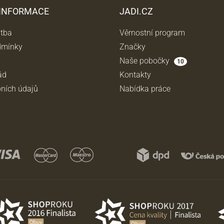
 INFORMACE
JADI.CZ
atba
Věrnostní program
dmínky
Značky
Naše pobočky
10
ád
Kontakty
ních údajů
Nabídka práce