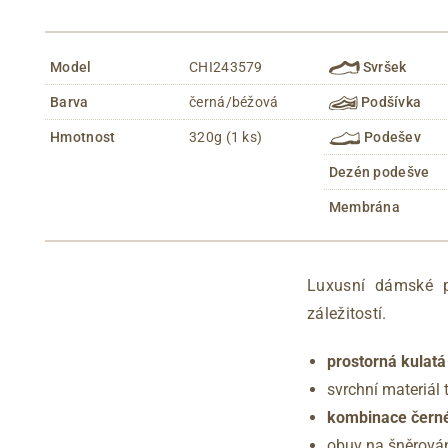
Model
CHI243579
Svršek
Barva
černá/béžová
Podšívka
Hmotnost
320g (1 ks)
Podešev
Dezén podešve
Membrána
Luxusní dámské 
záležitostí.
prostorná kulatá
svrchní materiál 
kombinace černé
obuv na šněrová