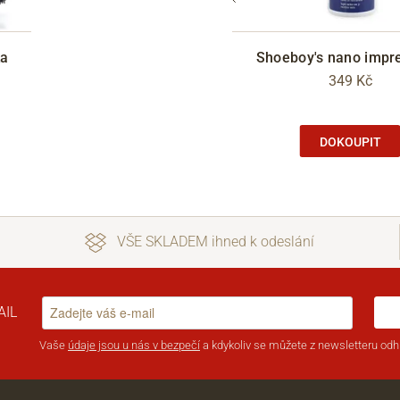
ka
vová obouvací lžíce 30 cm
Shoeboy's nano impr
149 Kč
349 Kč
DOKOUPIT
DOKOUPIT
VŠE SKLADEM ihned k odeslání
AIL
Vaše
údaje jsou u nás v bezpečí
a kdykoliv se můžete z newsletteru odhl