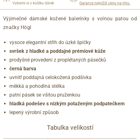
Vyberte si v košíku dárek
Garance nejnižší cenu na trhu.
Výjimečné dámské kožené balerínky s volnou patou od
značky Högl
vysoce elegantní střih do úzké špičky
svršek z hladké a poddajné prémiové kůže
prodyšné provedení z proplétaných pásečků
černá barva
uvnitř poddajná celokožená podšívka
měkká a pohodlná stélka
patní pásek se všitou pruženkou
hladká podešev s nízkým potaženým podpatečkem
lepený výrobní způsob
Tabulka velikostí