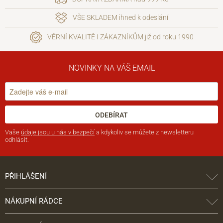
VŠE SKLADEM ihned k odeslání
VĚRNÍ KVALITĚ I ZÁKAZNÍKŮM již od roku 1990
NOVINKY NA VÁŠ EMAIL
ODEBÍRAT
Vaše
údaje jsou u nás v bezpečí
a kdykoliv se můžete z newsletteru
odhlásit.
PŘIHLÁŠENÍ
NÁKUPNÍ RÁDCE