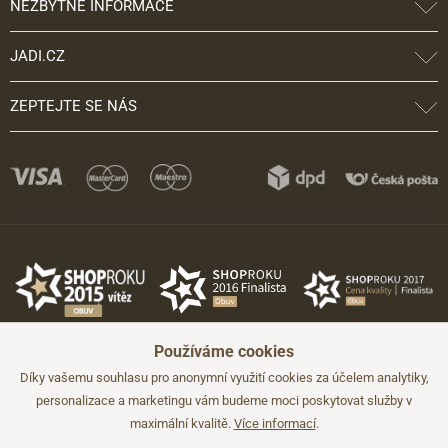
NEZBYTNÉ INFORMACE
JADI.CZ
ZEPTEJTE SE NÁS
Používáme cookies
Díky vašemu souhlasu pro anonymní využití cookies za účelem analytiky,
personalizace a marketingu vám budeme moci poskytovat služby v
maximální kvalitě.
Více informací
.
©2026 JADI.cz. Užití materiálů bez souhlasu není možné.
Údaje mají pouze informativní charakter a mohou být změněny bez