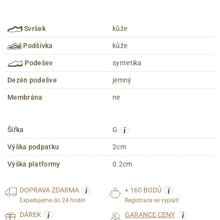
Svršek
kůže
Podšívka
kůže
Podešev
syntetika
Dezén podešve
jemný
Membrána
ne
i
Šířka
G
Výška podpatku
2cm
Výška platformy
0.2cm
i
i
DOPRAVA
ZDARMA
+ 160 BODŮ
Expedujeme do 24 hodin
Registrace se vyplatí
i
i
DÁREK
GARANCE CENY