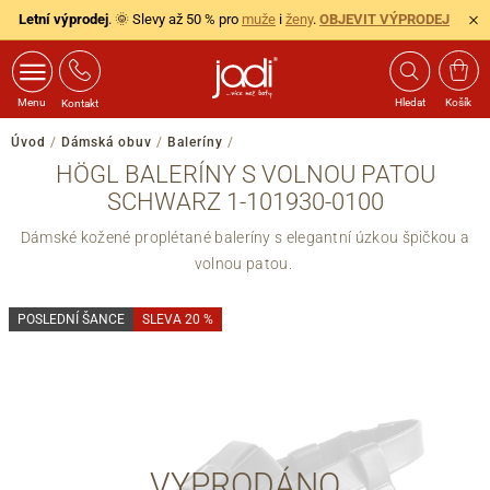
Letní výprodej
. 🌞 Slevy až 50 % pro
muže
i
ženy
.
OBJEVIT VÝPRODEJ
Menu
Hledat
Košík
Kontakt
Úvod
/
Dámská obuv
/
Baleríny
/
HÖGL BALERÍNY S VOLNOU PATOU
SCHWARZ 1-101930-0100
Dámské kožené proplétané baleríny s elegantní úzkou špičkou a
volnou patou.
POSLEDNÍ ŠANCE
SLEVA 20 %
VYPRODÁNO