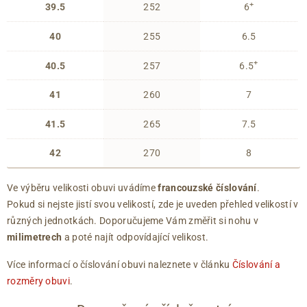
+
39.5
252
6
40
255
6.5
+
40.5
257
6.5
41
260
7
41.5
265
7.5
42
270
8
Ve výběru velikosti obuvi uvádíme
francouzské číslování
.
Pokud si nejste jistí svou velikostí, zde je uveden přehled velikostí v
různých jednotkách. Doporučujeme Vám změřit si nohu v
milimetrech
a poté najít odpovídající velikost.
Více informací o číslování obuvi naleznete v článku
Číslování a
rozměry obuvi
.