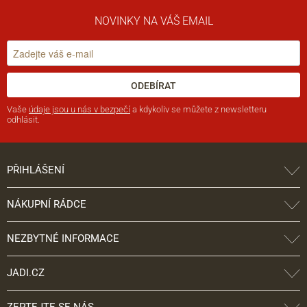
NOVINKY NA VÁŠ EMAIL
ODEBÍRAT
Vaše
údaje jsou u nás v bezpečí
a kdykoliv se můžete z newsletteru
odhlásit.
PŘIHLÁŠENÍ
NÁKUPNÍ RÁDCE
NEZBYTNÉ INFORMACE
JADI.CZ