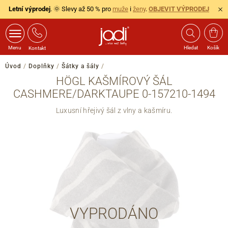
Letní výprodej
. 🌞 Slevy až 50 % pro
muže
i
ženy
.
OBJEVIT VÝPRODEJ
Menu
Hledat
Košík
Kontakt
Úvod
/
Doplňky
/
Šátky a šály
/
HÖGL KAŠMÍROVÝ ŠÁL
CASHMERE/DARKTAUPE 0-157210-1494
Luxusní hřejivý šál z vlny a kašmíru.
VYPRODÁNO