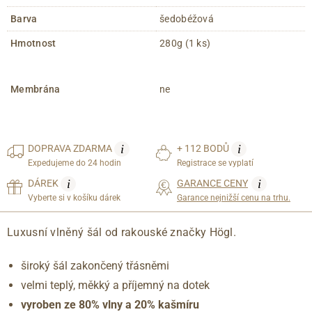
Barva
šedobéžová
Hmotnost
280g (1 ks)
Membrána
ne
i
i
DOPRAVA
ZDARMA
+ 112 BODŮ
Expedujeme do 24 hodin
Registrace se vyplatí
i
i
DÁREK
GARANCE CENY
Vyberte si v košíku dárek
Garance nejnižší cenu na trhu.
Luxusní vlněný šál od rakouské značky Högl.
široký šál zakončený třásněmi
velmi teplý, měkký a příjemný na dotek
vyroben ze 80% vlny a 20% kašmíru