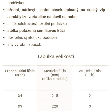
podšívkou
přední, nártový i patní pásek upínaný na suchý zip -
sandály lze variabilně nastavit na nohu
silně polstrovaná textilní podšívka
stélka potažená semišovou kůží
flexibilní, syntetická podešev
šitý výrobní způsob
Tabulka velikostí
Francouzská čísla
Metrická čísla
Anglická čísla
(steh)
(mm)
(inch)
(délka chodidla)
34
215
2
35
220
3