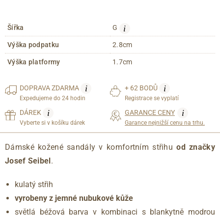
i
Šířka
G
Výška podpatku
2.8cm
Výška platformy
1.7cm
i
i
DOPRAVA
ZDARMA
+ 62 BODŮ
Expedujeme do 24 hodin
Registrace se vyplatí
i
i
DÁREK
GARANCE CENY
Vyberte si v košíku dárek
Garance nejnižší cenu na trhu.
Dámské kožené sandály v komfortním střihu
od značky
Josef Seibel
.
kulatý střih
vyrobeny z jemné nubukové kůže
světlá béžová barva v kombinaci s blankytně modrou