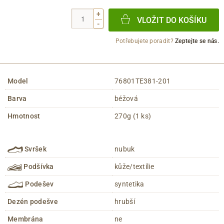
+
VLOŽIT DO KOŠÍKU
-
Potřebujete poradit?
Zeptejte se nás.
Model
76801TE381-201
Barva
béžová
Hmotnost
270g (1 ks)
Svršek
nubuk
Podšívka
kůže/textílie
Podešev
syntetika
Dezén podešve
hrubší
Membrána
ne