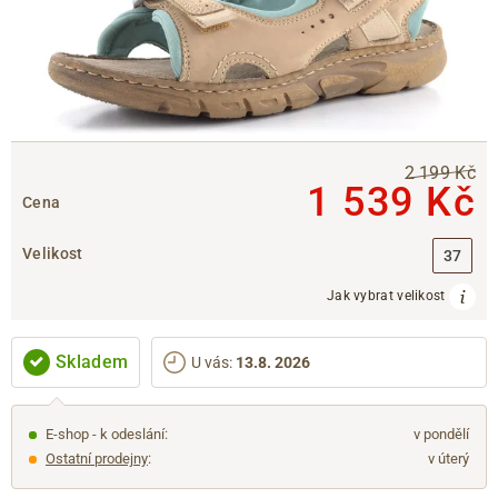
2 199 Kč
1 539 Kč
Cena
Velikost
37
Jak vybrat velikost
Skladem
U vás
:
13.8. 2026
E-shop - k odeslání:
v pondělí
Ostatní prodejny
:
v úterý