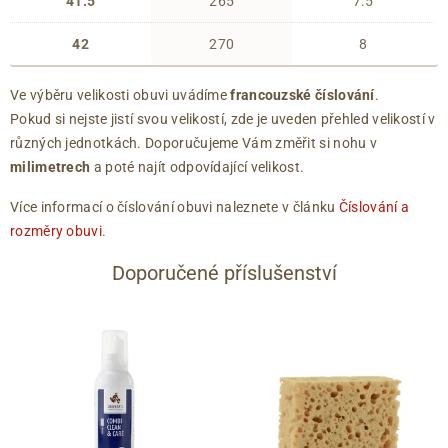
41.5
265
7.5
42
270
8
Ve výběru velikosti obuvi uvádíme
francouzské číslování
.
Pokud si nejste jistí svou velikostí, zde je uveden přehled velikostí v
různých jednotkách. Doporučujeme Vám změřit si nohu v
milimetrech
a poté najít odpovídající velikost.
Více informací o číslování obuvi naleznete v článku
Číslování a
rozměry obuvi
.
Doporučené příslušenství