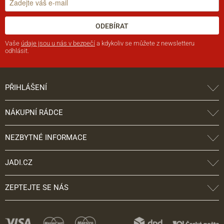
ODEBÍRAT
Vaše
údaje jsou u nás v bezpečí
a kdykoliv se můžete z newsletteru
odhlásit.
PŘIHLÁŠENÍ
NÁKUPNÍ RÁDCE
NEZBYTNÉ INFORMACE
JADI.CZ
ZEPTEJTE SE NÁS