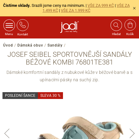
Čistíme sklady.
Srazili jsme ceny na minimum. |
VŠE ZA 999 KČ
|
VŠE ZA
1.499 KČ
|
VŠE ZA 1.999 KČ
Menu
Hledat
Košík
Kontakt
Úvod
/
Dámská obuv
/
Sandály
/
JOSEF SEIBEL SPORTOVNĚJŠÍ SANDÁLY
BÉŽOVÉ KOMBI 76801TE381
Dámské komfortní sandály z nubukové kůže v béžové barvě a s
upínacími pásky na suchý zip.
POSLEDNÍ ŠANCE
SLEVA 30 %