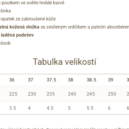
 s poutkem ve světle hnědé barvě
dšívka
í opatek ze zabroušené kůže
elná kožená vložka
se zesíleným srdíčkem a patním absorbére
ě laděná podešev
působ
Tabulka velikostí
36
37
37.5
38
38.5
39
225
230
235
240
245
250
3.5
4
4.5
5
5.5
6