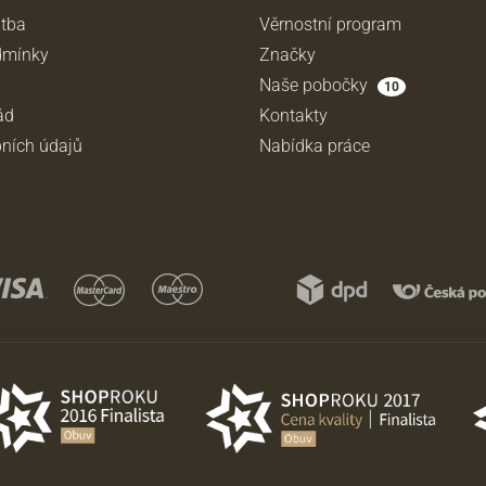
atba
Věrnostní program
dmínky
Značky
Naše pobočky
10
ád
Kontakty
ních údajů
Nabídka práce