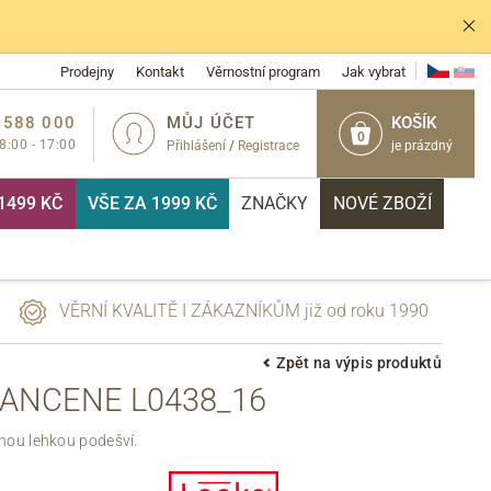
Prodejny
Kontakt
Věrnostní program
Jak vybrat
 588 000
MŮJ ÚČET
KOŠÍK
0
 8:00 - 17:00
Přihlášení
/
Registrace
je prázdný
1499 KČ
VŠE ZA 1999 KČ
ZNAČKY
NOVÉ ZBOŽÍ
VĚRNÍ KVALITĚ I ZÁKAZNÍKŮM již od roku 1990
Zpět na výpis produktů
RANCENE L0438_16
PŘIHLÁSIT
nou lehkou podešví.