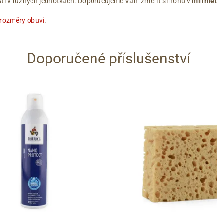
ikostí v různých jednotkách. Doporučujeme Vám změřit si nohu v
milimet
 rozměry obuvi
.
Doporučené příslušenství