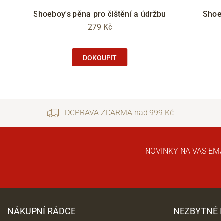
Shoeboy's pěna pro čištění a údržbu
Shoe
279 Kč
DOKOUPIT
DOPRAVA ZDARMA nad 999 Kč
NOVINKY NA VÁŠ EM
NÁKUPNÍ RÁDCE
NEZBYTNÉ