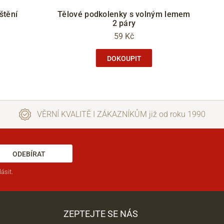
štění
Tělové podkolenky s volným lemem
2 páry
59 Kč
DOKOUPIT
VĚRNÍ KVALITĚ I ZÁKAZNÍKŮM již od roku 1990
ODEBÍRAT
ásit.
ZEPTEJTE SE NÁS