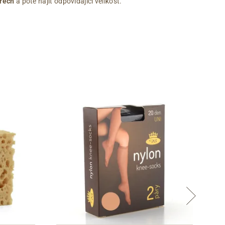
rech
a poté najít odpovídající velikost.