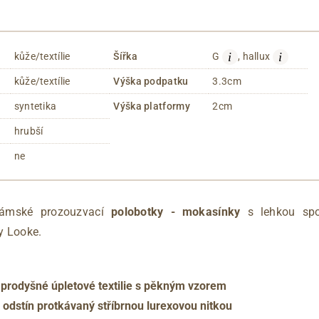
i
i
kůže/textílie
Šířka
G
, hallux
kůže/textílie
Výška podpatku
3.3cm
syntetika
Výška platformy
2cm
hrubší
ne
dámské prozouzvací
polobotky - mokasínky
s lehkou spo
y Looke.
 prodyšné úpletové textilie s pěkným vzorem
odstín protkávaný stříbrnou lurexovou nitkou