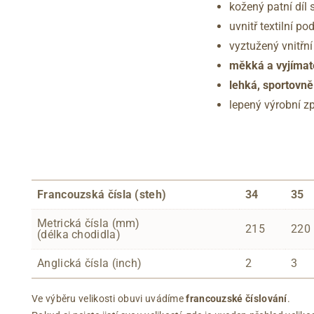
kožený patní díl
uvnitř textilní po
vyztužený vnitřn
měkká a vyjímat
lehká, sportovn
lepený výrobní z
Francouzská čísla (steh)
34
35
Metrická čísla (mm)
215
220
(délka chodidla)
Anglická čísla (inch)
2
3
Ve výběru velikosti obuvi uvádíme
francouzské číslování
.