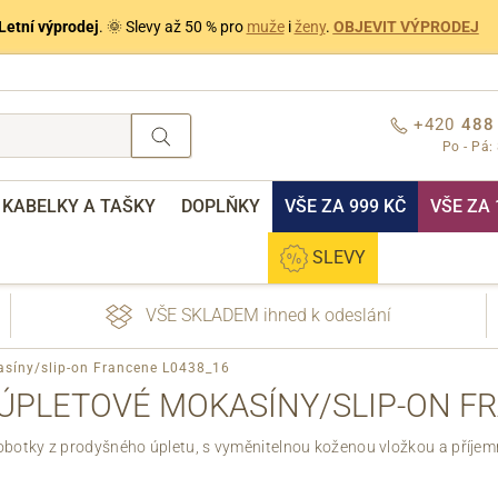
Letní výprodej
. 🌞 Slevy až 50 % pro
muže
i
ženy
.
OBJEVIT VÝPRODEJ
+420
488
Po - Pá:
KABELKY A TAŠKY
DOPLŇKY
VŠE ZA 999 KČ
VŠE ZA 
SLEVY
VŠE SKLADEM ihned k odeslání
asíny/slip-on Francene L0438_16
ÚPLETOVÉ MOKASÍNY/SLIP-ON F
obotky z prodyšného úpletu, s vyměnitelnou koženou vložkou a příjem
nebo přihlášení