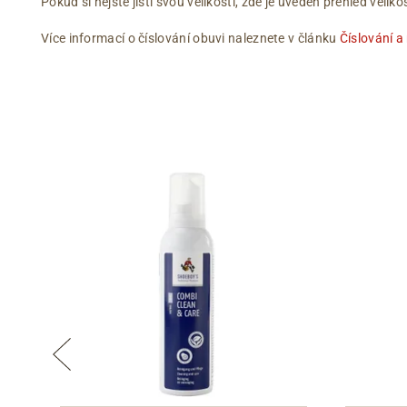
Pokud si nejste jistí svou velikostí, zde je uveden přehled vel
Více informací o číslování obuvi naleznete v článku
Číslování a