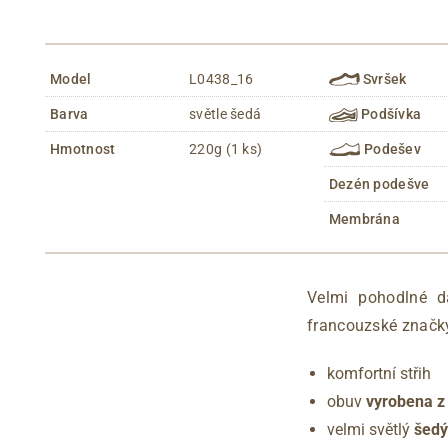
Model
L0438_16
Svršek
Barva
světle šedá
Podšívka
Hmotnost
220g (1 ks)
Podešev
Dezén podešve
Membrána
Velmi pohodlné 
francouzské značk
komfortní střih
obuv
vyrobena z
velmi světlý
šedý 