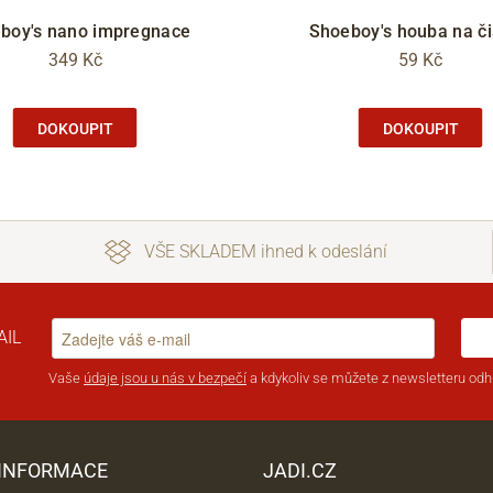
boy's nano impregnace
Shoeboy's houba na či
349 Kč
59 Kč
DOKOUPIT
DOKOUPIT
VŠE SKLADEM ihned k odeslání
AIL
Vaše
údaje jsou u nás v bezpečí
a kdykoliv se můžete z newsletteru odhl
 INFORMACE
JADI.CZ