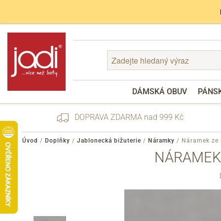
DÁMSKÁ OBUV
PÁNS
DOPRAVA ZDARMA nad 999 Kč
Úvod
/
Doplňky
/
Jablonecká bižuterie
/
Náramky
/
Náramek ze 
NÁRAMEK
Zapomenuté heslo
Registrace