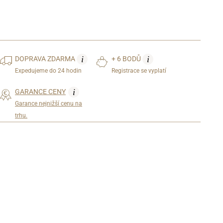
i
i
DOPRAVA
ZDARMA
+ 6 BODŮ
Expedujeme do 24 hodin
Registrace se vyplatí
i
GARANCE CENY
Garance nejnižší cenu na
trhu.