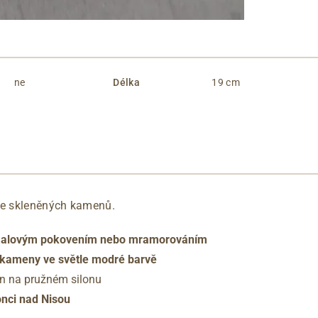
ne
Délka
19 cm
e skleněných kamenů.
 fialovým pokovením nebo mramorováním
kameny ve světle modré barvě
n na pružném silonu
onci nad Nisou