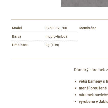
Model
37500820/00
Membrána
Barva
modro-fialová
Hmotnost
9g (1 ks)
Dámský náramek z
větší kameny s
menší broušené 
náramek navleče
vyrobeno v Jabl