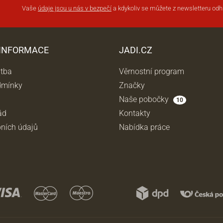
Vaše
údaje jsou u nás v bezpečí
a kdykoliv se můžete z newsletteru odhl
 INFORMACE
JADI.CZ
atba
Věrnostní program
dmínky
Značky
Naše pobočky
10
ád
Kontakty
ních údajů
Nabídka práce