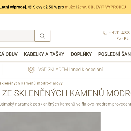
Letní výprodej
. 🌞 Slevy až 50 % pro
muže
i
ženy
.
OBJEVIT VÝPRODEJ
+420
488
Po - Pá:
KÁ OBUV
KABELKY A TAŠKY
DOPLŇKY
POSLEDNÍ ŠAN
VŠE SKLADEM ihned k odeslání
skleněných kamenů modro-fialový
 ZE SKLENĚNÝCH KAMENŮ MODRO
Dámský náramek ze skleněných kamenů ve fialovo-modrém provedení
nebo přihlášení
Přes Facebook