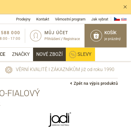
Prodejny
Kontakt
Věrnostní program
Jak vybrat
 588 000
MŮJ ÚČET
KOŠÍK
0
 8:00 - 17:00
Přihlášení
/
Registrace
je prázdný
CE
ZNAČKY
NOVÉ ZBOŽÍ
SLEVY
VĚRNÍ KVALITĚ I ZÁKAZNÍKŮM již od roku 1990
Zpět na výpis produktů
-FIALOVÝ
PŘIHLÁSIT
.