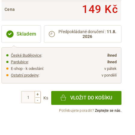
149 Kč
Cena
Předpokládané doručení
:
11.8.
Skladem
2026
České Budějovice
:
ihned
Pardubice
:
ihned
E-shop - k odeslání:
v pátek
Ostatní prodejny
:
v pondělí
+
VLOŽIT DO KOŠÍKU
Ks
-
Potřebujete poradit?
Zeptejte se nás.