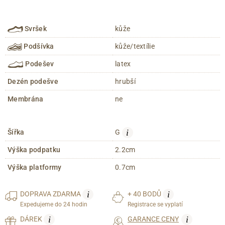
Svršek
kůže
Podšívka
kůže/textílie
Podešev
latex
Dezén podešve
hrubší
Membrána
ne
i
Šířka
G
Výška podpatku
2.2cm
Výška platformy
0.7cm
i
i
DOPRAVA
ZDARMA
+ 40 BODŮ
Expedujeme do 24 hodin
Registrace se vyplatí
i
i
DÁREK
GARANCE CENY