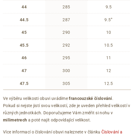
44
285
9.5
+
44.5
287
9.5
45
290
10
45.5
292
10.5
46
295
11
47
300
12
47.5
305
12.5
Ve výběru velikosti obuvi uvádíme
francouzské číslování
.
Pokud si nejste jistí svou velikostí, zde je uveden přehled velikostí v
různých jednotkách. Doporučujeme Vám změřit si nohu v
milimetrech
a poté najít odpovídající velikost.
Více informací o číslování obuvi naleznete v článku
Číslování a