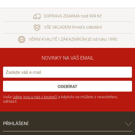
DOPRAVA ZDARMA nad 999 Kč
VŠE SKLADEM ihned k odeslání
VĚRNÍ KVALITĚ I ZÁKAZNÍKŮM již od roku 1990
NOVINKY NA VÁŠ EMAIL
ODEBÍRAT
Vaše
údaje jsou u nás v bezpečí
a kdykoliv se můžete z newsletteru
odhlásit.
PŘIHLÁŠENÍ