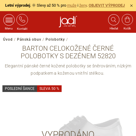
Letní výprodej
. 🌞 Slevy až 50 % pro
muže
i
ženy
.
OBJEVIT VÝPRODEJ
Menu
Hledat
Košík
Kontakt
Úvod
/
Pánská obuv
/
Polobotky
/
BARTON CELOKOŽENÉ ČERNÉ
POLOBOTKY S DEZÉNEM 52820
Elegantní pánské černé kožené polobotky se šněrováním, nízkým
podpatkem a koženou vnitřní stélkou.
POSLEDNÍ ŠANCE
SLEVA 50 %
VYPRODÁNO