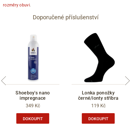
rozměry obuvi
.
Doporučené příslušenství
Shoeboy's nano
Lonka ponožky
impregnace
černé/ionty stříbra
349 Kč
119 Kč
DOKOUPIT
DOKOUPIT