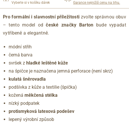
Vyberte si v košíku dárek
Garance nejnižší cenu na trhu.
Pro formální i slavnostní příležitosti
zvolte správnou obuv
– tento model od
české značky Barton
bude vypadat
vytříbeně a elegantně.
módní střih
černá barva
svršek z
hladké leštěné kůže
na špičce je naznačena jemná perforace (není skrz)
kulatá šněrovadla
podšívka z kůže a textilie (špička)
kožená
měkčená stélka
nízký podpatek
protismyková latexová podešev
lepený výrobní způsob