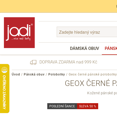
DÁMSKÁ OBUV
PÁNS
DOPRAVA ZDARMA nad 999 Kč
Úvod
/
Pánská obuv
/
Polobotky
/
Geox černé pánské polobot
GEOX ČERNÉ P
Zapomenuté heslo
Kožené pánské pol
Registrace
POSLEDNÍ ŠANCE
SLEVA 50 %