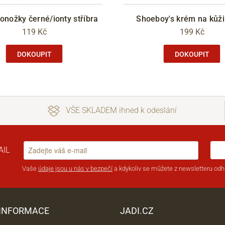
onožky černé/ionty stříbra
Shoeboy's krém na kůži
119 Kč
199 Kč
DOKOUPIT
DOKOUPIT
VŠE SKLADEM ihned k odeslání
AIL
Vaše
údaje jsou u nás v bezpečí
a kdykoliv se můžete z newsletteru odhl
 INFORMACE
JADI.CZ