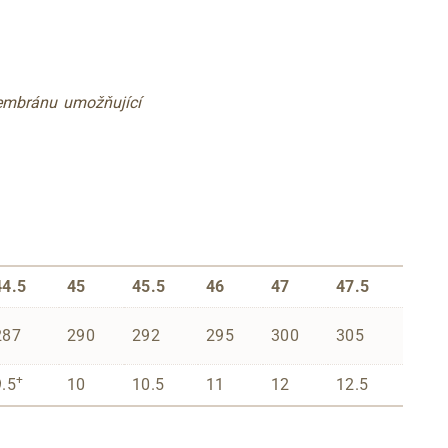
embránu umožňující
44.5
45
45.5
46
47
47.5
287
290
292
295
300
305
+
9.5
10
10.5
11
12
12.5