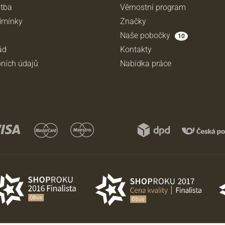
atba
Věrnostní program
dmínky
Značky
Naše pobočky
10
ád
Kontakty
ních údajů
Nabídka práce