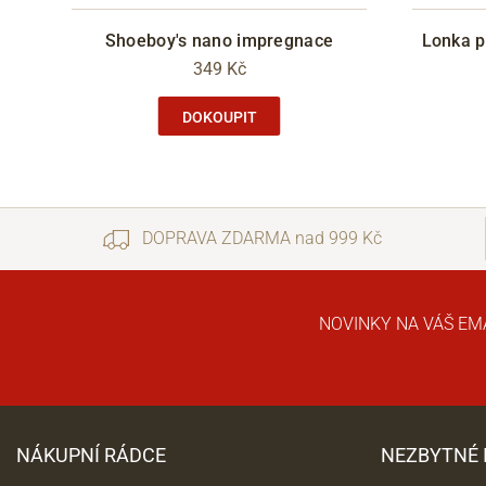
Shoeboy's nano impregnace
Lonka p
349 Kč
DOKOUPIT
DOPRAVA ZDARMA nad 999 Kč
NOVINKY NA VÁŠ EM
NÁKUPNÍ RÁDCE
NEZBYTNÉ