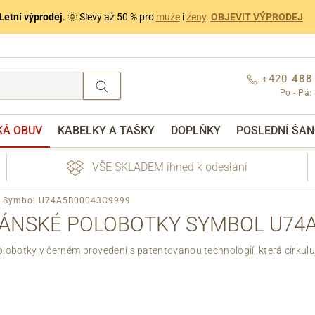
Letní výprodej
. 🌞 Slevy až 50 % pro
muže
i
ženy
.
OBJEVIT VÝPRODEJ
+420
488
Po - Pá:
KÁ OBUV
KABELKY A TAŠKY
DOPLŇKY
POSLEDNÍ ŠAN
VŠE SKLADEM ihned k odeslání
ky Symbol U74A5B00043C9999
ÁNSKÉ POLOBOTKY SYMBOL U74
obotky v černém provedení s patentovanou technologií, která cirkulu
nebo přihlášení
Přes Facebook