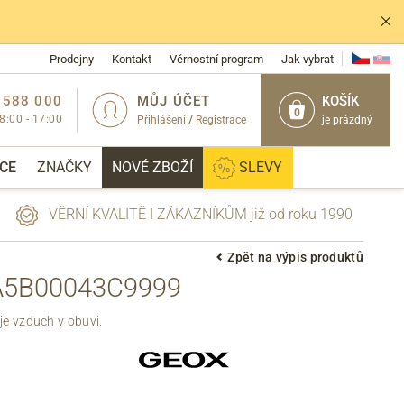
Prodejny
Kontakt
Věrnostní program
Jak vybrat
 588 000
MŮJ ÚČET
KOŠÍK
0
 8:00 - 17:00
Přihlášení
/
Registrace
je prázdný
CE
ZNAČKY
NOVÉ ZBOŽÍ
SLEVY
VĚRNÍ KVALITĚ I ZÁKAZNÍKŮM již od roku 1990
Zpět na výpis produktů
A5B00043C9999
PŘIHLÁSIT
je vzduch v obuvi.