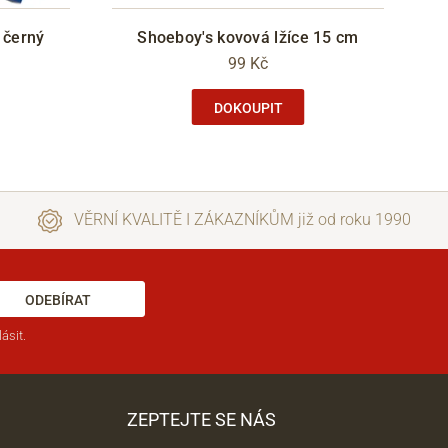
 černý
Shoeboy's kovová lžíce 15 cm
99 Kč
DOKOUPIT
VĚRNÍ KVALITĚ I ZÁKAZNÍKŮM již od roku 1990
ODEBÍRAT
ásit.
ZEPTEJTE SE NÁS