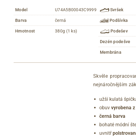
Model
U74A5B00043C9999
Svršek
Barva
černá
Podšívka
Hmotnost
380g (1 ks)
Podešev
Dezén podešve
Membrána
Skvěle propracova
nejnáročnějším zá
užší kulatá špičk
obuv
vyrobena z
černá barva
bohaté módní št
uvnitř
polstrovan