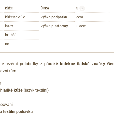
i
kůže
Šířka
G
kůže/textílie
Výška podpatku
2cm
latex
Výška platformy
1.3cm
hrubší
ne
né ležérní polobotky z
pánské kolekce italské značky Ge
kazníkům.
a
 hladké kůže
(jazyk textilní)
epování
á textilní podšívka