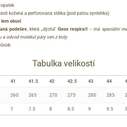
í opatek
části kožená a perforovaná stélka (pod patou syntetika)
 lem obuvi
vaná podešev
, která „dýchá"
Geox respira® -
má speciální m
 a odvod molekul páry ven z boty
způsob
Tabulka velikostí
41
41.5
42
42.5
43
44
260
265
270
275
280
285
7
7.5
8
8.5
9
9.5