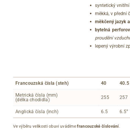
syntetický vnitřn
měkká, v přední 
měkčený jazyk a
bytelná perforo
proudění vzduchu
lepený výrobní 
Francouzská čísla (steh)
40
40.5
Metrická čísla (mm)
255
257
(délka chodidla)
+
Anglická čísla (inch)
6.5
6.5
Ve výběru velikosti obuvi uvádíme
francouzské číslování
.