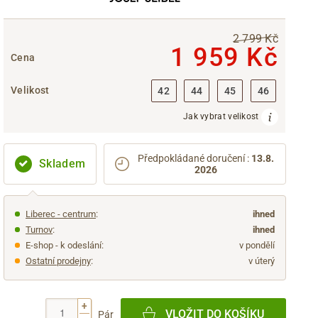
2 799 Kč
1 959 Kč
Cena
Velikost
42
44
45
46
Jak vybrat velikost
Předpokládané doručení
:
13.8.
Skladem
2026
Liberec - centrum
:
ihned
Turnov
:
ihned
E-shop - k odeslání:
v pondělí
Ostatní prodejny
:
v úterý
+
VLOŽIT DO KOŠÍKU
Pár