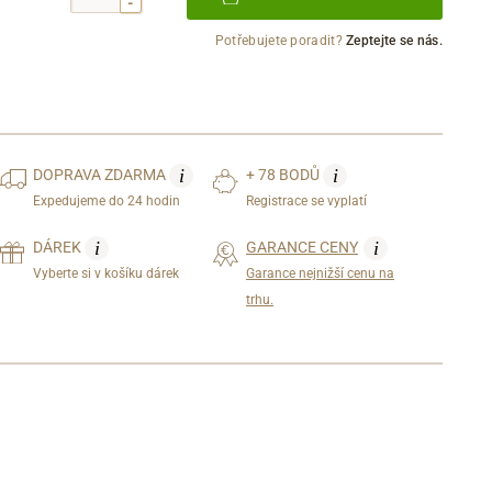
-
Potřebujete poradit?
Zeptejte se nás.
i
i
DOPRAVA
ZDARMA
+ 78 BODŮ
Expedujeme do 24 hodin
Registrace se vyplatí
i
i
DÁREK
GARANCE CENY
Vyberte si v košíku dárek
Garance nejnižší cenu na
trhu.