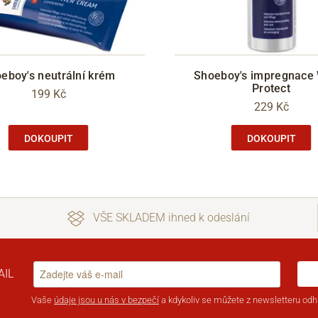
eboy's neutrální krém
Shoeboy's impregnace
Protect
199 Kč
229 Kč
DOKOUPIT
DOKOUPIT
VŠE SKLADEM ihned k odeslání
AIL
Vaše
údaje jsou u nás v bezpečí
a kdykoliv se můžete z newsletteru odhl