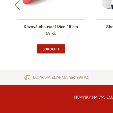
bra
Kovová obouvací lžíce 18 cm
Sho
59 Kč
DOKOUPIT
DOPRAVA ZDARMA nad 999 Kč
NOVINKY NA VÁŠ EM