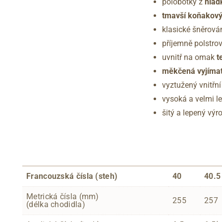
polobotky z
hlad
tmavší koňakový
klasické šněrová
příjemně polstrov
uvnitř na omak
t
měkčená vyjímat
vyztužený vnitřn
vysoká a velmi l
šitý a lepený vý
Francouzská čísla (steh)
40
40.5
Metrická čísla (mm)
255
257
(délka chodidla)