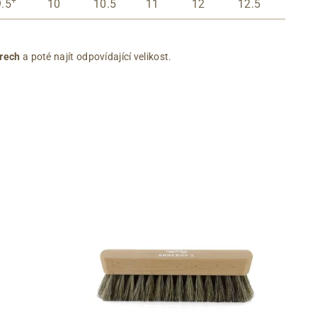
+
9.5
10
10.5
11
12
12.5
rech
a poté najít odpovídající velikost.