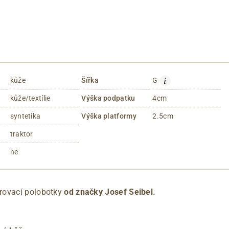
i
kůže
Šířka
G
kůže/textílie
Výška podpatku
4cm
syntetika
Výška platformy
2.5cm
traktor
ne
rovací polobotky
od značky Josef Seibel.