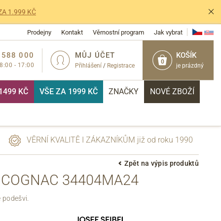
ZA 1.999 KČ
Prodejny
Kontakt
Věrnostní program
Jak vybrat
 588 000
MŮJ ÚČET
KOŠÍK
0
 8:00 - 17:00
Přihlášení
/
Registrace
je prázdný
1499 KČ
VŠE ZA 1999 KČ
ZNAČKY
NOVÉ ZBOŽÍ
VĚRNÍ KVALITĚ I ZÁKAZNÍKŮM již od roku 1990
Zpět na výpis produktů
 COGNAC 34404MA24
PŘIHLÁSIT
 podešvi.