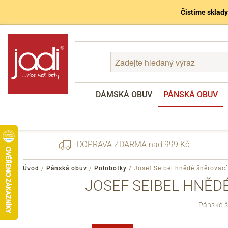
Čistíme sklady
DÁMSKÁ OBUV
PÁNSKÁ OBUV
DOPRAVA ZDARMA nad 999 Kč
Úvod
/
Pánská obuv
/
Polobotky
/
Josef Seibel hnědé šněrova
JOSEF SEIBEL HNĚ
Zapomenuté heslo
Pánské š
Registrace