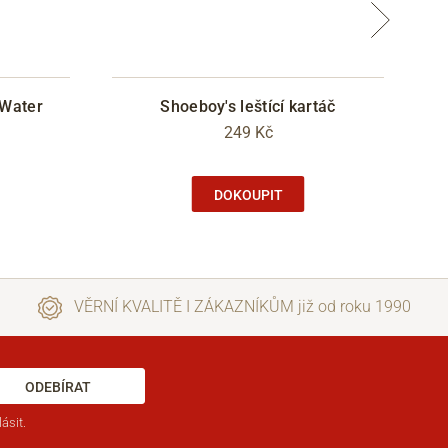
 Water
Shoeboy's leštící kartáč
L
249 Kč
DOKOUPIT
VĚRNÍ KVALITĚ I ZÁKAZNÍKŮM již od roku 1990
ODEBÍRAT
ásit.