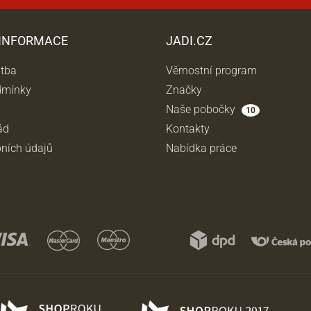
 INFORMACE
JADI.CZ
atba
Věrnostní program
dmínky
Značky
Naše pobočky
10
ád
Kontakty
ních údajů
Nabídka práce