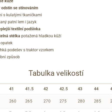
ké kůže
 odstín se stínováním
ní s kulatými tkaničkami
aný patní lem i jazyk
eplejší textilní podšívka
elná stélka
potažená hladkou kůží
í opatek
ehká podešev s traktor vzorkem
robní způsob
Tabulka velikostí
41
41.5
42
42.5
43
44
260
265
270
275
280
285