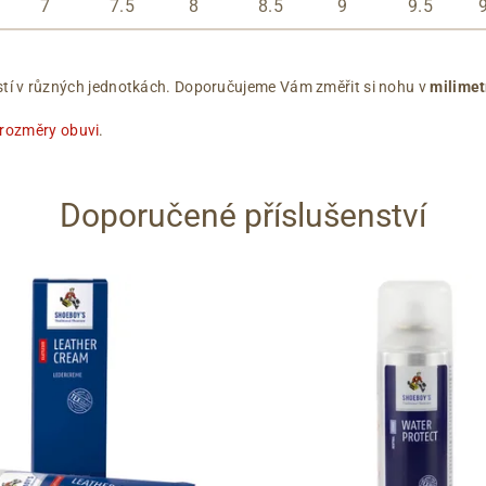
7
7.5
8
8.5
9
9.5
ikostí v různých jednotkách. Doporučujeme Vám změřit si nohu v
milimet
 rozměry obuvi
.
Doporučené příslušenství