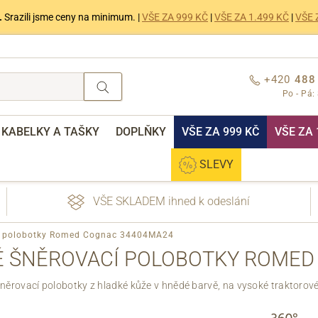
.
Srazili jsme ceny na minimum. |
VŠE ZA 999 KČ
|
VŠE ZA 1.499 KČ
|
VŠE 
+420
488
Po - Pá:
KABELKY A TAŠKY
DOPLŇKY
VŠE ZA 999 KČ
VŠE ZA 
SLEVY
VŠE SKLADEM ihned k odeslání
cí polobotky Romed Cognac 34404MA24
DÉ ŠNĚROVACÍ POLOBOTKY ROMED
něrovací polobotky z hladké kůže v hnědé barvě, na vysoké traktorové
nebo přihlášení