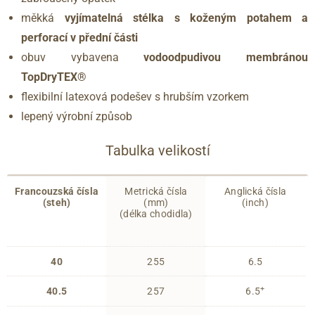
měkká
vyjímatelná stélka s koženým potahem a
perforací v přední části
obuv vybavena
vodoodpudivou membránou
TopDryTEX®
flexibilní latexová podešev s hrubším vzorkem
lepený výrobní způsob
Tabulka velikostí
Francouzská čísla
Metrická čísla
Anglická čísla
(steh)
(mm)
(inch)
(délka chodidla)
40
255
6.5
+
40.5
257
6.5