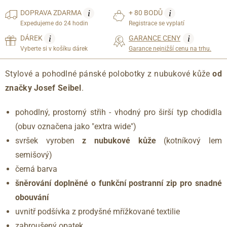
i
i
DOPRAVA
ZDARMA
+ 80 BODŮ
Expedujeme do 24 hodin
Registrace se vyplatí
i
i
DÁREK
GARANCE CENY
Vyberte si v košíku dárek
Garance nejnižší cenu na trhu.
Stylové a pohodlné pánské polobotky z nubukové kůže
od
značky Josef Seibel
.
pohodlný, prostorný střih - vhodný pro širší typ chodidla
(obuv označena jako "extra wide")
svršek vyroben
z nubukové kůže
(kotníkový lem
semišový)
černá barva
šněrování doplněné o funkční postranní zip pro snadné
obouvání
uvnitř podšívka z prodyšné mřížkované textilie
zabroušený opatek