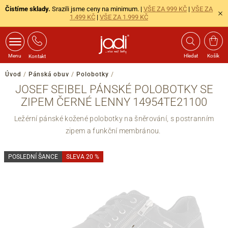
Čistíme sklady.
Srazili jsme ceny na minimum. |
VŠE ZA 999 KČ
|
VŠE ZA
1.499 KČ
|
VŠE ZA 1.999 KČ
Menu
Hledat
Košík
Kontakt
Úvod
/
Pánská obuv
/
Polobotky
/
JOSEF SEIBEL PÁNSKÉ POLOBOTKY SE
ZIPEM ČERNÉ LENNY 14954TE21100
Ležérní pánské kožené polobotky na šněrování, s postranním
zipem a funkční membránou.
POSLEDNÍ ŠANCE
SLEVA 20 %