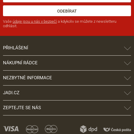
ODEBÍRAT
Vaše
údaje jsou u nás v bezpečí
a kdykoliv se můžete z newsletteru
odhlásit.
PŘIHLÁŠENÍ
NÁKUPNÍ RÁDCE
NEZBYTNÉ INFORMACE
JADI.CZ
ZEPTEJTE SE NÁS