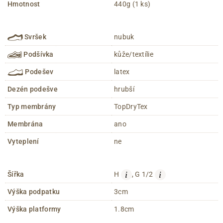
Hmotnost
440g (1 ks)
Svršek
nubuk
Podšívka
kůže/textílie
Podešev
latex
Dezén podešve
hrubší
Typ membrány
TopDryTex
Membrána
ano
Vyteplení
ne
i
i
Šířka
H
, G 1/2
Výška podpatku
3cm
Výška platformy
1.8cm