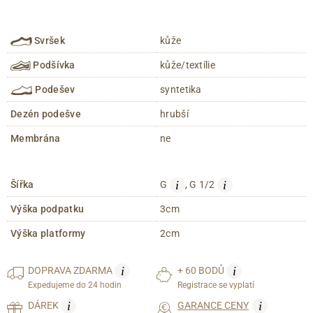
Svršek
kůže
Podšívka
kůže/textílie
Podešev
syntetika
Dezén podešve
hrubší
Membrána
ne
i
i
Šířka
G
, G 1/2
Výška podpatku
3cm
Výška platformy
2cm
i
i
DOPRAVA
ZDARMA
+ 60 BODŮ
Expedujeme do 24 hodin
Registrace se vyplatí
i
i
DÁREK
GARANCE CENY