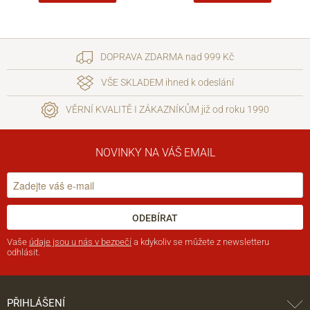
DOPRAVA ZDARMA nad 999 Kč
VŠE SKLADEM ihned k odeslání
VĚRNÍ KVALITĚ I ZÁKAZNÍKŮM již od roku 1990
NOVINKY NA VÁŠ EMAIL
ODEBÍRAT
Vaše
údaje jsou u nás v bezpečí
a kdykoliv se můžete z newsletteru
odhlásit.
PŘIHLÁŠENÍ