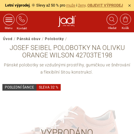
Letní výprodej
. 🌞 Slevy až 50 % pro
muže
i
ženy
.
OBJEVIT VÝPRODEJ
Menu
Hledat
Košík
Kontakt
Úvod
/
Pánská obuv
/
Polobotky
/
JOSEF SEIBEL POLOBOTKY NA OLIVKU
ORANGE WILSON 42703TE198
Pánské polobotky se vzdušnými prostřihy, gumičkou ve šněrování
a flexibilní šitou konstrukcí.
POSLEDNÍ ŠANCE
SLEVA 32 %
VYPRODÁNO