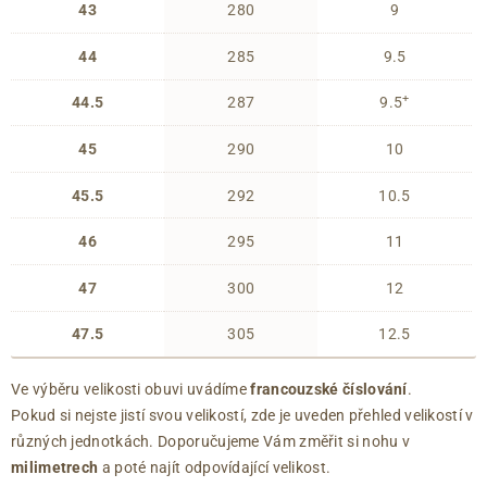
43
280
9
44
285
9.5
+
44.5
287
9.5
45
290
10
45.5
292
10.5
46
295
11
47
300
12
47.5
305
12.5
Ve výběru velikosti obuvi uvádíme
francouzské číslování
.
Pokud si nejste jistí svou velikostí, zde je uveden přehled velikostí v
různých jednotkách. Doporučujeme Vám změřit si nohu v
milimetrech
a poté najít odpovídající velikost.