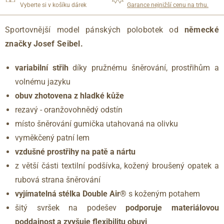
Vyberte si v košíku dárek
Garance nejnižší cenu na trhu.
Sportovnější model pánských polobotek od
německé
značky Josef Seibel.
variabilní střih
díky pružnému šněrování, prostřihům a
volnému jazyku
obuv zhotovena z hladké kůže
rezavý - oranžovohnědý odstín
místo šněrování gumička utahovaná na olivku
vyměkčený patní lem
vzdušné prostřihy na patě a nártu
z větší části textilní podšívka, kožený broušený opatek a
rubová strana šněrování
vyjímatelná stélka Double Air®
s koženým potahem
šitý svršek na podešev
podporuje materiálovou
poddajnost a zvyšuje flexibilitu obuvi