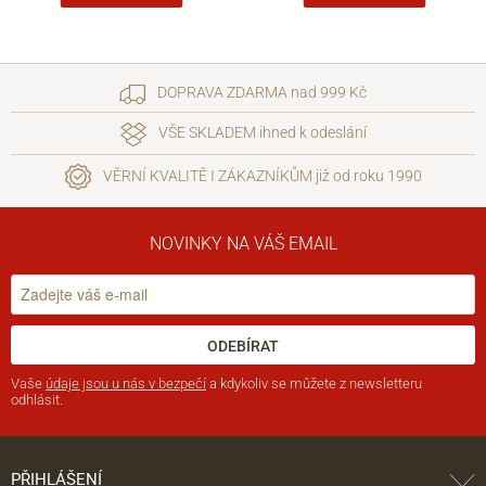
DOPRAVA ZDARMA nad 999 Kč
VŠE SKLADEM ihned k odeslání
VĚRNÍ KVALITĚ I ZÁKAZNÍKŮM již od roku 1990
NOVINKY NA VÁŠ EMAIL
ODEBÍRAT
Vaše
údaje jsou u nás v bezpečí
a kdykoliv se můžete z newsletteru
odhlásit.
PŘIHLÁŠENÍ