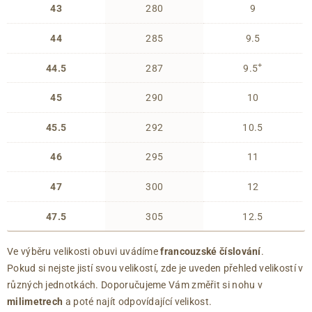
43
280
9
44
285
9.5
+
44.5
287
9.5
45
290
10
45.5
292
10.5
46
295
11
47
300
12
47.5
305
12.5
Ve výběru velikosti obuvi uvádíme
francouzské číslování
.
Pokud si nejste jistí svou velikostí, zde je uveden přehled velikostí v
různých jednotkách. Doporučujeme Vám změřit si nohu v
milimetrech
a poté najít odpovídající velikost.