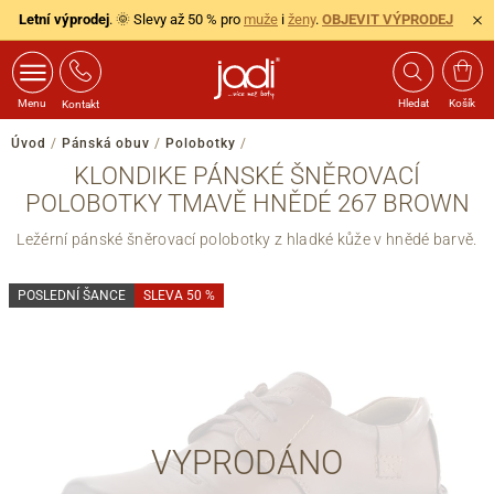
Letní výprodej
. 🌞 Slevy až 50 % pro
muže
i
ženy
.
OBJEVIT VÝPRODEJ
Menu
Hledat
Košík
Kontakt
Úvod
/
Pánská obuv
/
Polobotky
/
KLONDIKE PÁNSKÉ ŠNĚROVACÍ
POLOBOTKY TMAVĚ HNĚDÉ 267 BROWN
Ležérní pánské šněrovací polobotky z hladké kůže v hnědé barvě.
POSLEDNÍ ŠANCE
SLEVA 50 %
VYPRODÁNO