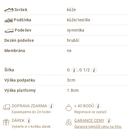
Svršek
kůže
Podšívka
kůže/textílie
Podešev
syntetika
Dezén podešve
hrubší
Membrána
ne
i
i
Šířka
G
, G 1/2
Výška podpatku
3cm
Výška platformy
1.8cm
i
i
DOPRAVA
ZDARMA
+ 40 BODŮ
Expedujeme do 24 hodin
Registrace se vyplatí
i
i
DÁREK
GARANCE CENY
Vyberte si v košíku dárek
Garance nejnižší cenu na trhu.