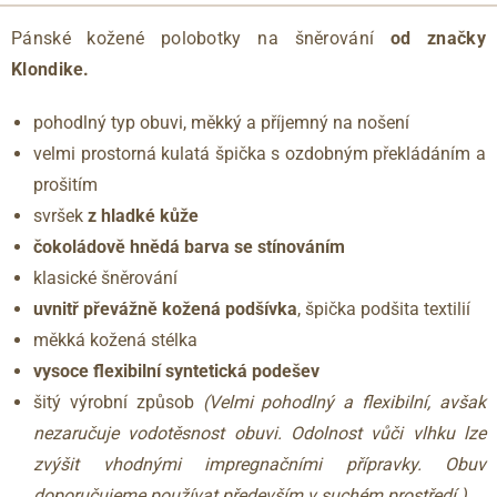
Pánské kožené polobotky na šněrování
od značky
Klondike.
pohodlný typ obuvi, měkký a příjemný na nošení
velmi prostorná kulatá špička s ozdobným překládáním a
prošitím
svršek
z hladké kůže
čokoládově hnědá barva se stínováním
klasické šněrování
uvnitř převážně kožená podšívka
, špička podšita textilií
měkká kožená stélka
vysoce flexibilní syntetická podešev
šitý výrobní způsob
(Velmi pohodlný a flexibilní, avšak
nezaručuje vodotěsnost obuvi. Odolnost vůči vlhku lze
zvýšit vhodnými impregnačními přípravky. Obuv
doporučujeme používat především v suchém prostředí.)