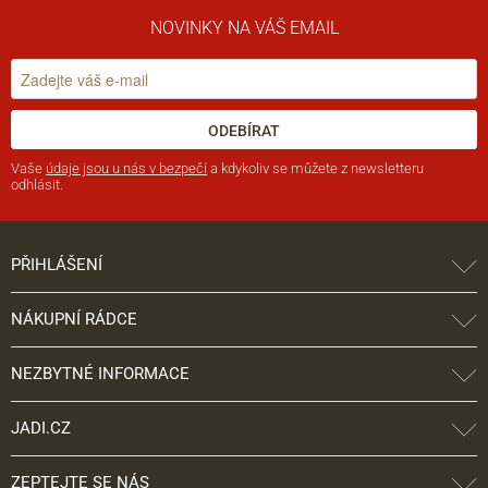
NOVINKY NA VÁŠ EMAIL
ODEBÍRAT
Vaše
údaje jsou u nás v bezpečí
a kdykoliv se můžete z newsletteru
odhlásit.
PŘIHLÁŠENÍ
NÁKUPNÍ RÁDCE
NEZBYTNÉ INFORMACE
JADI.CZ
ZEPTEJTE SE NÁS