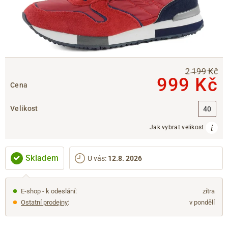
2 199 Kč
999 Kč
Cena
Velikost
40
Jak vybrat velikost
Skladem
U vás
:
12.8. 2026
E-shop - k odeslání:
zítra
Ostatní prodejny
:
v pondělí