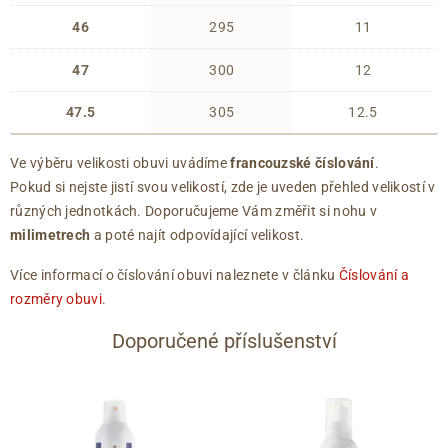
46
295
11
47
300
12
47.5
305
12.5
Ve výběru velikosti obuvi uvádíme
francouzské číslování
.
Pokud si nejste jistí svou velikostí, zde je uveden přehled velikostí v
různých jednotkách. Doporučujeme Vám změřit si nohu v
milimetrech
a poté najít odpovídající velikost.
Více informací o číslování obuvi naleznete v článku
Číslování a
rozměry obuvi
.
Doporučené příslušenství