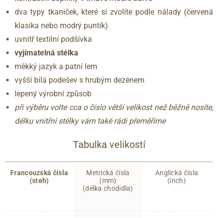
dva typy tkaniček, které si zvolíte podle nálady (červená
klasika nebo modrý puntík)
uvnitř textilní podšívka
vyjímatelná stélka
měkký jazyk a patní lem
vyšší bílá podešev s hrubým dezénem
lepený výrobní způsob
při výběru volte cca o číslo větší velikost než běžně nosíte,
délku vnitřní stélky vám také rádi přeměříme
Tabulka velikostí
Francouzská čísla
Metrická čísla
Anglická čísla
(steh)
(mm)
(inch)
(délka chodidla)