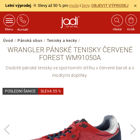
Letní výprodej
. 🌞 Slevy až 50 % pro
muže
i
ženy
.
OBJEVIT VÝPRODEJ
Menu
Hledat
Košík
Kontakt
Úvod
/
Pánská obuv
/
Tenisky a kecky
/
WRANGLER PÁNSKÉ TENISKY ČERVENÉ
FOREST WM91050A
Osobité pánské tenisky ve sportovním střihu v červené barvě a s
modrými doplňky.
POSLEDNÍ ŠANCE
SLEVA 55 %