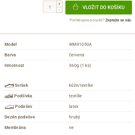
+
VLOŽIT DO KOŠÍKU
-
Potřebujete poradit?
Zeptejte se nás.
Model
WM91050A
Barva
červená
Hmotnost
360g (1 ks)
Svršek
kůže/textílie
Podšívka
textílie
Podešev
latex
Dezén podešve
hrubý
Membrána
ne