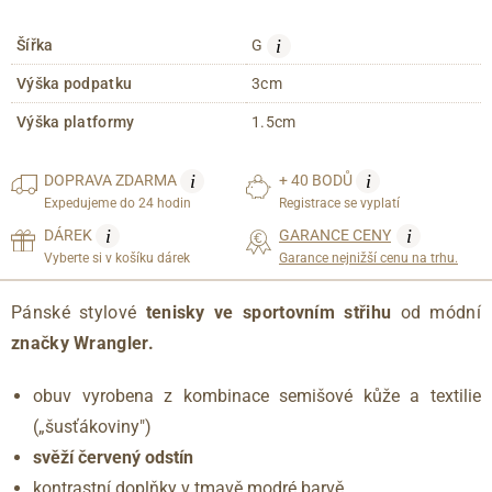
i
Šířka
G
Výška podpatku
3cm
Výška platformy
1.5cm
i
i
DOPRAVA
ZDARMA
+ 40 BODŮ
Expedujeme do 24 hodin
Registrace se vyplatí
i
i
DÁREK
GARANCE CENY
Vyberte si v košíku dárek
Garance nejnižší cenu na trhu.
Pánské stylové
tenisky ve sportovním střihu
od módní
značky Wrangler.
obuv vyrobena z kombinace semišové kůže a textilie
(„šusťákoviny")
svěží červený odstín
kontrastní doplňky v tmavě modré barvě