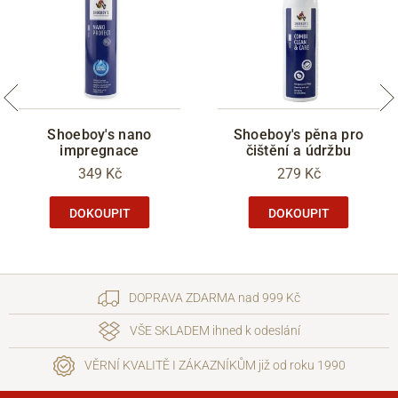
Shoeboy's nano
Shoeboy's pěna pro
impregnace
čištění a údržbu
349 Kč
279 Kč
DOKOUPIT
DOKOUPIT
DOPRAVA ZDARMA nad 999 Kč
VŠE SKLADEM ihned k odeslání
VĚRNÍ KVALITĚ I ZÁKAZNÍKŮM již od roku 1990