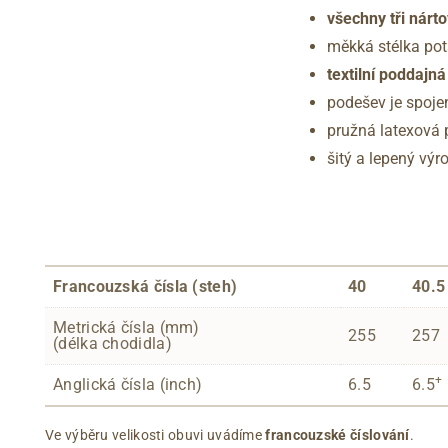
všechny tři nárt
měkká stélka po
textilní poddajn
podešev je spoje
pružná latexová
šitý a lepený vý
Francouzská čísla (steh)
40
40.5
Metrická čísla (mm)
255
257
(délka chodidla)
+
Anglická čísla (inch)
6.5
6.5
Ve výběru velikosti obuvi uvádíme
francouzské číslování
.