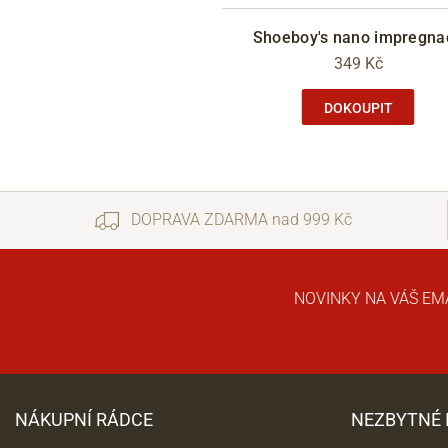
Shoeboy's nano impregna
349 Kč
DOKOUPIT
DOPRAVA ZDARMA nad 999 Kč
NOVINKY NA VÁŠ EM
NÁKUPNÍ RÁDCE
NEZBYTNÉ