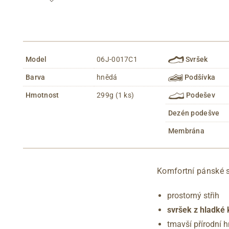
Model
06J-0017C1
Svršek
Barva
hnědá
Podšívka
Hmotnost
299g (1 ks)
Podešev
Dezén podešve
Membrána
Komfortní pánské 
prostorný střih
svršek z hladké
tmavší přírodní 