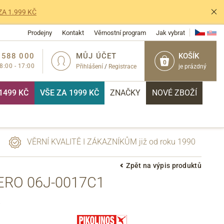
ZA 1.999 KČ
Prodejny
Kontakt
Věrnostní program
Jak vybrat
 588 000
MŮJ ÚČET
KOŠÍK
0
 8:00 - 17:00
Přihlášení
/
Registrace
je prázdný
1499 KČ
VŠE ZA 1999 KČ
ZNAČKY
NOVÉ ZBOŽÍ
VĚRNÍ KVALITĚ I ZÁKAZNÍKŮM již od roku 1990
Zpět na výpis produktů
ERO 06J-0017C1
PŘIHLÁSIT
.