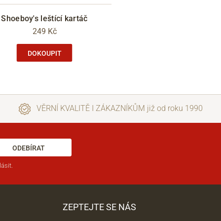
Shoeboy's leštící kartáč
249 Kč
DOKOUPIT
VĚRNÍ KVALITĚ I ZÁKAZNÍKŮM již od roku 1990
ODEBÍRAT
ásit.
ZEPTEJTE SE NÁS