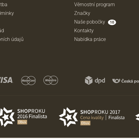
atba
Věrnostní program
dmínky
Značky
Naše pobočky
10
ád
Kontakty
ních údajů
Nabídka práce