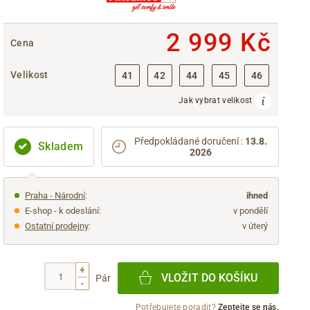
2 999 Kč
Cena
Velikost
41
42
44
45
46
Jak vybrat velikost
Předpokládané doručení
:
13.8.
Skladem
2026
Praha - Národní
:
ihned
E-shop - k odeslání:
v pondělí
Ostatní prodejny
:
v úterý
+
VLOŽIT DO KOŠÍKU
Pár
-
Potřebujete poradit?
Zeptejte se nás.