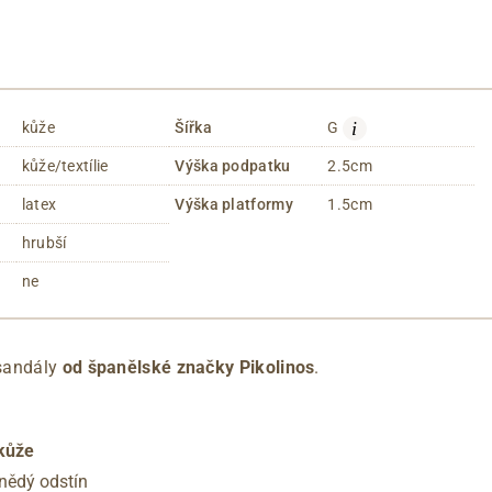
i
kůže
Šířka
G
kůže/textílie
Výška podpatku
2.5cm
latex
Výška platformy
1.5cm
hrubší
ne
sandály
od
španělské značky Pikolinos
.
 kůže
hnědý odstín