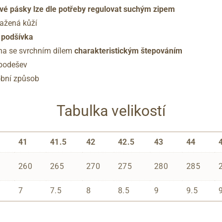
ové pásky lze dle potřeby regulovat suchým zipem
tažená kůží
á podšívka
na se svrchním dílem
charakteristickým štepováním
 podešev
robní způsob
Tabulka velikostí
41
41.5
42
42.5
43
44
260
265
270
275
280
285
7
7.5
8
8.5
9
9.5