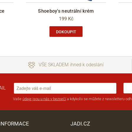
ce
Shoeboy's neutrální krém
199 Kč
DOKOUPIT
VŠE SKLADEM ihned k odeslání
AIL
Vaše
údaje jsou u nás v bezpečí
a kdykoliv se můžete z newsletteru odhl
 INFORMACE
JADI.CZ