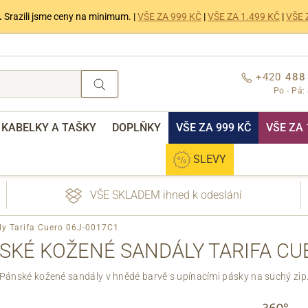
.
Srazili jsme ceny na minimum. |
VŠE ZA 999 KČ
|
VŠE ZA 1.499 KČ
|
VŠE 
+420
488
Po - Pá:
KABELKY A TAŠKY
DOPLŇKY
VŠE ZA 999 KČ
VŠE ZA 
SLEVY
VŠE SKLADEM ihned k odeslání
ly Tarifa Cuero 06J-0017C1
SKÉ KOŽENÉ SANDÁLY TARIFA CU
Pánské kožené sandály v hnědé barvě s upínacími pásky na suchý zip
nebo přihlášení