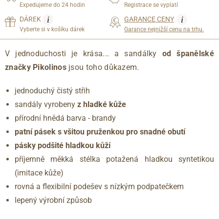
Expedujeme do 24 hodin
Registrace se vyplatí
i
i
DÁREK
GARANCE CENY
Vyberte si v košíku dárek
Garance nejnižší cenu na trhu.
V jednoduchosti je krása... a sandálky
od španělské
značky Pikolinos
jsou toho důkazem.
jednoduchý čistý střih
sandály vyrobeny
z hladké kůže
přírodní hnědá barva - brandy
patní pásek s všitou pruženkou pro snadné obutí
pásky podšité hladkou kůží
příjemně měkká stélka potažená hladkou syntetikou
(imitace kůže)
rovná a flexibilní podešev s nízkým podpatečkem
lepený výrobní způsob