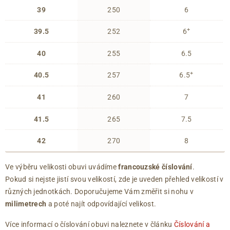
39
250
6
+
39.5
252
6
40
255
6.5
+
40.5
257
6.5
41
260
7
41.5
265
7.5
42
270
8
Ve výběru velikosti obuvi uvádíme
francouzské číslování
.
Pokud si nejste jistí svou velikostí, zde je uveden přehled velikostí v
různých jednotkách. Doporučujeme Vám změřit si nohu v
milimetrech
a poté najít odpovídající velikost.
Více informací o číslování obuvi naleznete v článku
Číslování a