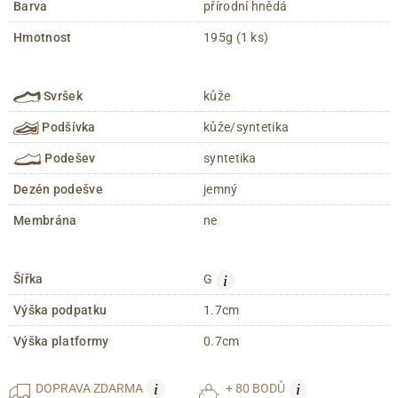
Barva
přírodní hnědá
Hmotnost
195g (1 ks)
Svršek
kůže
Podšívka
kůže/syntetika
Podešev
syntetika
Dezén podešve
jemný
Membrána
ne
i
Šířka
G
Výška podpatku
1.7cm
Výška platformy
0.7cm
i
i
DOPRAVA
ZDARMA
+ 80 BODŮ