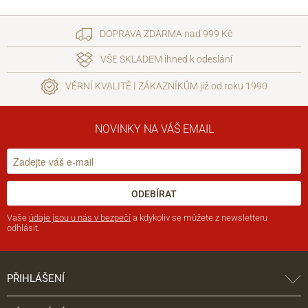
DOPRAVA ZDARMA nad 999 Kč
VŠE SKLADEM ihned k odeslání
VĚRNÍ KVALITĚ I ZÁKAZNÍKŮM již od roku 1990
NOVINKY NA VÁŠ EMAIL
ODEBÍRAT
Vaše
údaje jsou u nás v bezpečí
a kdykoliv se můžete z newsletteru
odhlásit.
PŘIHLÁŠENÍ