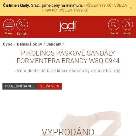
Čistíme sklady.
Srazili jsme ceny na minimum. |
VŠE ZA 999 KČ
|
VŠE ZA
1.499 KČ
|
VŠE ZA 1.999 KČ
Menu
Hledat
Košík
Kontakt
Úvod
/
Dámská obuv
/
Sandály
/
PIKOLINOS PÁSKOVÉ SANDÁLY
FORMENTERA BRANDY W8Q-0944
Jednoduché dámské kožené sandálky v barvě brandy.
POSLEDNÍ ŠANCE
SLEVA 20 %
VYPRODÁNO