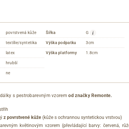
i
povrstvená kůže
Šířka
G
textílie/syntetika
Výška podpatku
3cm
latex
Výška platformy
1.8cm
hrubší
ne
dálky s pestrobarevným vzorem
od značky Remonte
.
střih
ný
z povrstvené kůže
(kůže s ochrannou syntetickou vrstvou)
arevným květinovým vzorem (převládající barvy: červená, růžo