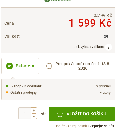
2 299 Kč
1 599 Kč
Cena
Velikost
39
Jak vybrat velikost
Předpokládané doručení
:
13.8.
Skladem
2026
E-shop - k odeslání:
v pondělí
Ostatní prodejny
:
v úterý
+
VLOŽIT DO KOŠÍKU
Pár
-
Potřebujete poradit?
Zeptejte se nás.