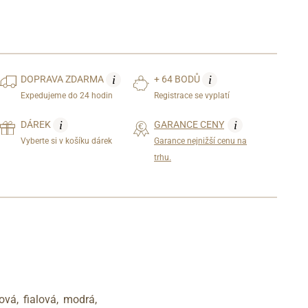
i
i
DOPRAVA
ZDARMA
+ 64 BODŮ
Expedujeme do 24 hodin
Registrace se vyplatí
i
i
DÁREK
GARANCE CENY
Vyberte si v košíku dárek
Garance nejnižší cenu na
trhu.
vá, fialová, modrá,