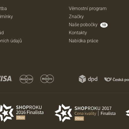
atba
Věrnostní program
dmínky
Značky
Naše pobočky
10
ád
Kontakty
ních údajů
Nabídka práce