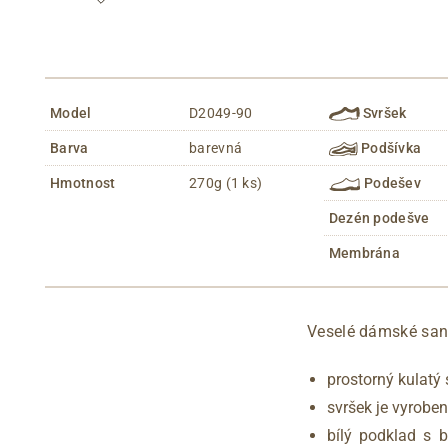
Model
D2049-90
Svršek
Barva
barevná
Podšívka
Hmotnost
270g (1 ks)
Podešev
Dezén podešve
Membrána
Veselé dámské san
prostorný kulatý 
svršek je vyrobe
bílý podklad s b