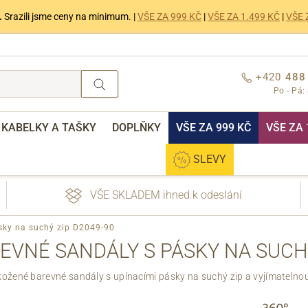
.
Srazili jsme ceny na minimum. |
VŠE ZA 999 KČ
|
VŠE ZA 1.499 KČ
|
VŠE 
+420
488
Po - Pá:
KABELKY A TAŠKY
DOPLŇKY
VŠE ZA 999 KČ
VŠE ZA 
SLEVY
VŠE SKLADEM ihned k odeslání
sky na suchý zip D2049-90
VNÉ SANDÁLY S PÁSKY NA SUCHÝ
ožené barevné sandály s upínacími pásky na suchý zip a vyjímatelnou
nebo přihlášení