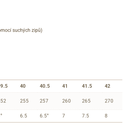
pomocí suchých zipů)
39.5
40
40.5
41
41.5
42
252
255
257
260
265
270
+
+
6
6.5
6.5
7
7.5
8