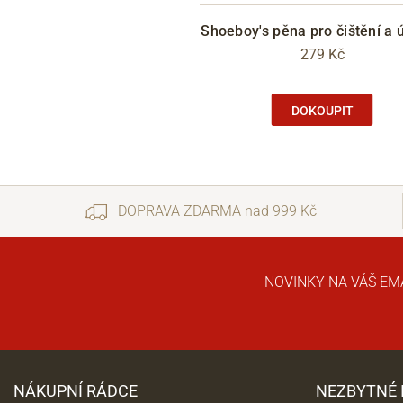
Shoeboy's pěna pro čištění a 
279 Kč
DOKOUPIT
DOPRAVA ZDARMA nad 999 Kč
NOVINKY NA VÁŠ EM
NÁKUPNÍ RÁDCE
NEZBYTNÉ