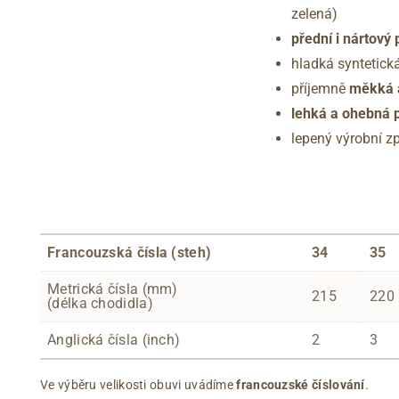
zelená)
přední i nártový
hladká syntetick
příjemně
měkká a
lehká a ohebná 
lepený výrobní z
Francouzská čísla (steh)
34
35
Metrická čísla (mm)
215
220
(délka chodidla)
Anglická čísla (inch)
2
3
Ve výběru velikosti obuvi uvádíme
francouzské číslování
.