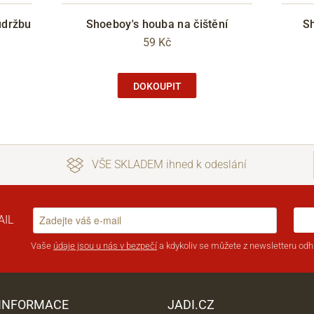
údržbu
Shoeboy's houba na čištění
Sh
59 Kč
DOKOUPIT
VŠE SKLADEM ihned k odeslání
AIL
Vaše
údaje jsou u nás v bezpečí
a kdykoliv se můžete z newsletteru odhl
 INFORMACE
JADI.CZ