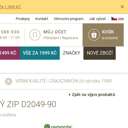
ZA 1.999 KČ
Prodejny
Kontakt
Věrnostní program
Jak vybrat
 588 000
MŮJ ÚČET
KOŠÍK
0
 8:00 - 17:00
Přihlášení
/
Registrace
je prázdný
1499 KČ
VŠE ZA 1999 KČ
ZNAČKY
NOVÉ ZBOŽÍ
VĚRNÍ KVALITĚ I ZÁKAZNÍKŮM již od roku 1990
Zpět na výpis produktů
 ZIP D2049-90
PŘIHLÁSIT
 vložkou.