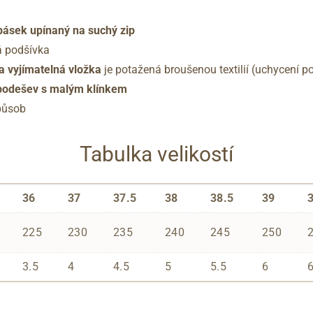
 pásek upínaný na suchý zip
á podšívka
 vyjímatelná vložka
je potažená broušenou textilií (uchycení 
podešev s malým klínkem
působ
Tabulka velikostí
36
37
37.5
38
38.5
39
225
230
235
240
245
250
3.5
4
4.5
5
5.5
6