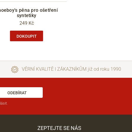
oeboy's pěna pro ošetření
syntetiky
249 Kč
DOKOUPIT
VĚRNÍ KVALITĚ I ZÁKAZNÍKŮM již od roku 1990
ODEBÍRAT
ásit.
ZEPTEJTE SE NÁS