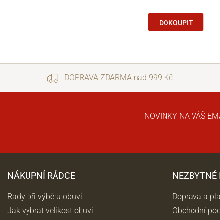
DOKOUPIT
DOPRAVA ZDARMA nad 999 Kč
NOVINKY NA VÁŠ EM
NÁKUPNÍ RÁDCE
NEZBYTNÉ
Rady při výběru obuvi
Doprava a pl
Jak vybrat velikost obuvi
Obchodní po