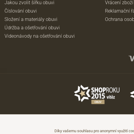
Jakou zvolit šířku obuvi
Vrácení zboží
Číslování obuvi
Reklamační ř
Složení a materiály obuvi
Ochrana osob
Údržba a ošetřování obuvi
Videonávody na ošetřování obuvi
©2026 JADI.cz. Užití materiálů bez souhlasu není možné.
Údaje mají pouze informativní charakter a mohou být změněny bez předc
Díky vašemu souhlasu pro anonymní využití coo
Technicky zajišťuje
Simplia.cz
.