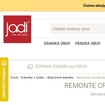
Čistíme sklady
DÁMSKÁ OBUV
PÁNSKÁ OBUV
DOPRAVA ZDARMA nad 999 Kč
Úvod
/
Kabelky a tašky
/
Nekožené kabelky
/
Remonte crossbody
REMONTE CR
Zapomenuté heslo
Dámská bí
Registrace