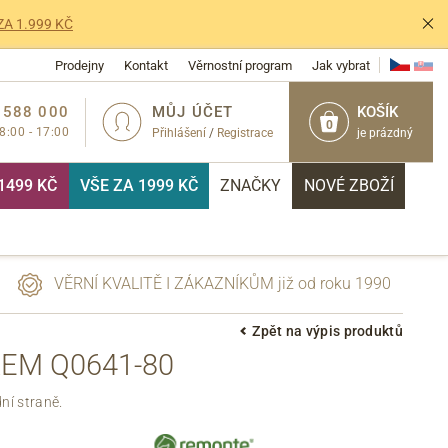
ZA 1.999 KČ
Prodejny
Kontakt
Věrnostní program
Jak vybrat
 588 000
MŮJ ÚČET
KOŠÍK
0
 8:00 - 17:00
Přihlášení
/
Registrace
je prázdný
1499 KČ
VŠE ZA 1999 KČ
ZNAČKY
NOVÉ ZBOŽÍ
VĚRNÍ KVALITĚ I ZÁKAZNÍKŮM již od roku 1990
Zpět na výpis produktů
EM Q0641-80
PŘIHLÁSIT
ní straně.