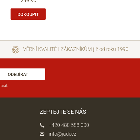
249 Kč
DOKOUPIT
VĚRNÍ KVALITĚ I ZÁKAZNÍKŮM již od roku 1990
ODEBÍRAT
ásit.
ZEPTEJTE SE NÁS
+420 488 588 000
info@jadi.cz