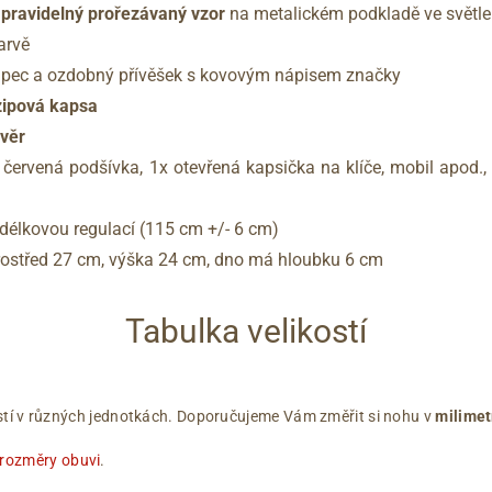
 pravidelný prořezávaný vzor
na metalickém podkladě ve světle 
arvě
řapec a ozdobný přívěšek s kovovým nápisem značky
zipová kapsa
ávěr
červená podšívka, 1x otevřená kapsička na klíče, mobil apod.
délkovou regulací (115 cm +/- 6 cm)
rostřed 27 cm, výška 24 cm, dno má hloubku 6 cm
Tabulka velikostí
ikostí v různých jednotkách. Doporučujeme Vám změřit si nohu v
milimet
 rozměry obuvi
.