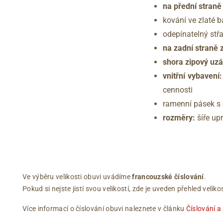
na přední straně
kování ve zlaté b
odepínatelný st
na zadní straně 
shora
zipový uz
vnitřní vybavení:
cennosti
ramenní pásek s 
rozměry:
šíře up
Ve výběru velikosti obuvi uvádíme
francouzské číslování
.
Pokud si nejste jistí svou velikostí, zde je uveden přehled vel
Více informací o číslování obuvi naleznete v článku
Číslování a