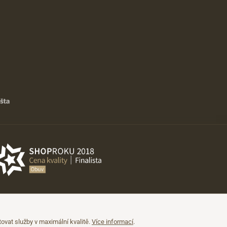
vat služby v maximální kvalitě.
Více informací
.