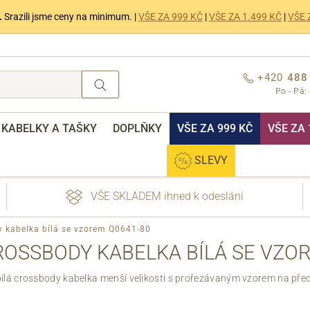
.
Srazili jsme ceny na minimum. |
VŠE ZA 999 KČ
|
VŠE ZA 1.499 KČ
|
VŠE 
+420
488
Po - Pá:
KABELKY A TAŠKY
DOPLŇKY
VŠE ZA 999 KČ
VŠE ZA 
SLEVY
VŠE SKLADEM ihned k odeslání
 kabelka bílá se vzorem Q0641-80
OSSBODY KABELKA BÍLÁ SE VZOR
lá crossbody kabelka menší velikosti s prořezávaným vzorem na před
nebo přihlášení