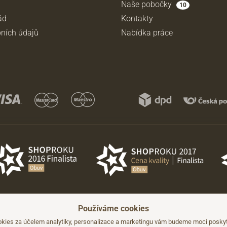
Naše pobočky
10
ád
Kontakty
ních údajů
Nabídka práce
Používáme cookies
hozího upozornění.
kies za účelem analytiky, personalizace a marketingu vám budeme moci poskyto