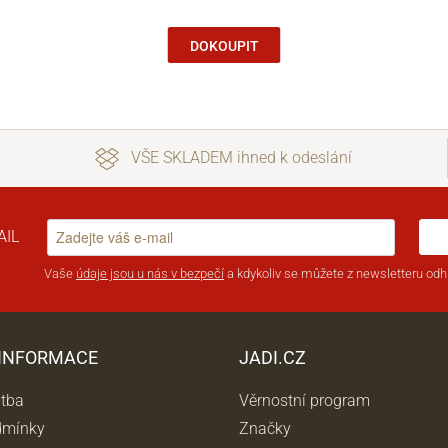
DOKOUPIT
VŠE SKLADEM ihned k odeslání
AIL
Vaše
údaje jsou u nás v bezpečí
a kdykoliv se můžete z newsletteru odhl
 INFORMACE
JADI.CZ
atba
Věrnostní program
dmínky
Značky