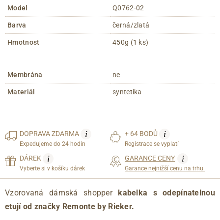
Model
Q0762-02
Barva
černá/zlatá
Hmotnost
450g (1 ks)
Membrána
ne
Materiál
syntetika
i
i
DOPRAVA
ZDARMA
+ 64 BODŮ
Expedujeme do 24 hodin
Registrace se vyplatí
i
i
DÁREK
GARANCE CENY
Vyberte si v košíku dárek
Garance nejnižší cenu na trhu.
Vzorovaná dámská shopper
kabelka s odepínatelnou
etují od značky Remonte by Rieker.