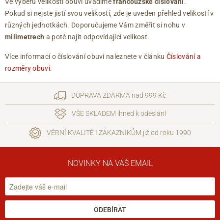
Ve výběru velikosti obuvi uvádíme
francouzské číslování
.
Pokud si nejste jistí svou velikostí, zde je uveden přehled velikostí v
různých jednotkách. Doporučujeme Vám změřit si nohu v
milimetrech
a poté najít odpovídající velikost.
Více informací o číslování obuvi naleznete v článku
Číslování a
rozměry obuvi
.
DOPRAVA ZDARMA nad 999 Kč
VŠE SKLADEM ihned k odeslání
VĚRNÍ KVALITĚ I ZÁKAZNÍKŮM již od roku 1990
NOVINKY NA VÁŠ EMAIL
ODEBÍRAT