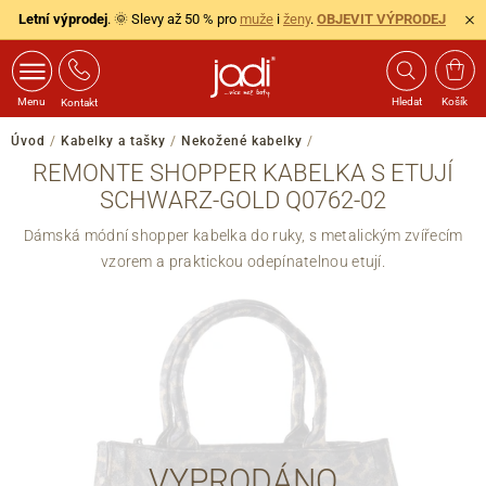
Letní výprodej
. 🌞 Slevy až 50 % pro
muže
i
ženy
.
OBJEVIT VÝPRODEJ
Menu
Hledat
Košík
Kontakt
Úvod
/
Kabelky a tašky
/
Nekožené kabelky
/
REMONTE SHOPPER KABELKA S ETUJÍ
SCHWARZ-GOLD Q0762-02
Dámská módní shopper kabelka do ruky, s metalickým zvířecím
vzorem a praktickou odepínatelnou etují.
VYPRODÁNO