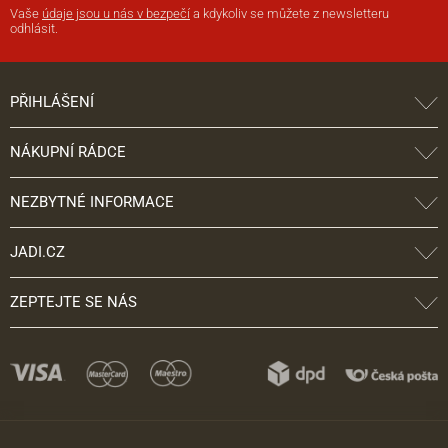
Vaše
údaje jsou u nás v bezpečí
a kdykoliv se můžete z newsletteru
odhlásit.
PŘIHLÁŠENÍ
NÁKUPNÍ RÁDCE
NEZBYTNÉ INFORMACE
JADI.CZ
ZEPTEJTE SE NÁS