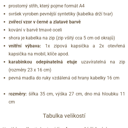
prostorný střih, který pojme formát A4
svršek vyroben pevnější syntetiky (kabelka drží tvar)
zvířecí vzor v černé a zlatavé barvě
kování v barvě tmavé oceli
shora je kabelka na zip (zip všitý cca 5 cm od okrajů)
vnitřní výbava:
1x zipová kapsička a 2x otevřená
kapsička na mobil, klíče apod.
karabinkou odepínatelná etuje
uzavíratelná na zip
(rozměry 23 x 16 cm)
pevná madla do ruky vzdálená od hrany kabelky 16 cm
r
ozměry:
šířka 35 cm, výška 27 cm, dno má hloubku 11
cm
Tabulka velikostí