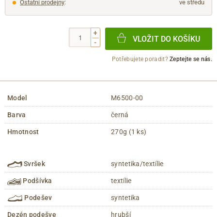
Ostatní prodejny
:
ve středu
+
VLOŽIT DO KOŠÍKU
-
Potřebujete poradit?
Zeptejte se nás.
Model
M6500-00
Barva
černá
Hmotnost
270g (1 ks)
Svršek
syntetika/textílie
Podšívka
textílie
Podešev
syntetika
Dezén podešve
hrubší