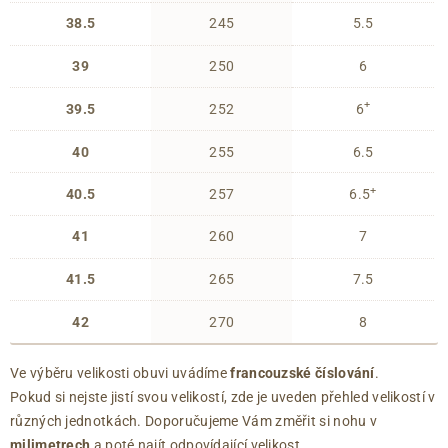
38.5
245
5.5
39
250
6
+
39.5
252
6
40
255
6.5
+
40.5
257
6.5
41
260
7
41.5
265
7.5
42
270
8
Ve výběru velikosti obuvi uvádíme
francouzské číslování
.
Pokud si nejste jistí svou velikostí, zde je uveden přehled velikostí v
různých jednotkách. Doporučujeme Vám změřit si nohu v
milimetrech
a poté najít odpovídající velikost.