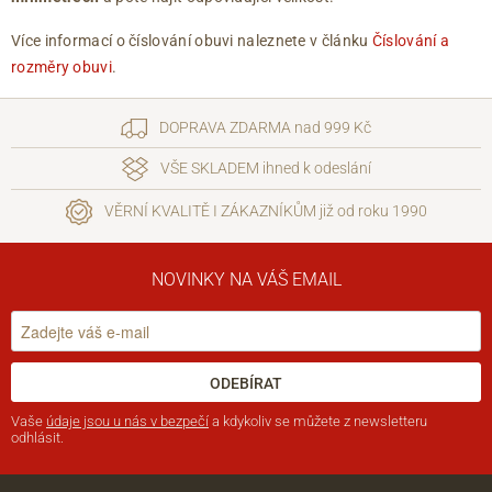
Více informací o číslování obuvi naleznete v článku
Číslování a
rozměry obuvi
.
DOPRAVA ZDARMA nad 999 Kč
VŠE SKLADEM ihned k odeslání
VĚRNÍ KVALITĚ I ZÁKAZNÍKŮM již od roku 1990
NOVINKY NA VÁŠ EMAIL
ODEBÍRAT
Vaše
údaje jsou u nás v bezpečí
a kdykoliv se můžete z newsletteru
odhlásit.