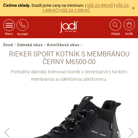
Čistíme sklady.
Srazili jsme ceny na minimum. |
VŠE ZA 999 KČ
|
VŠE ZA
1.499 KČ
|
VŠE ZA 1.999 KČ
Menu
Hledat
Košík
Kontakt
Úvod
/
Dámská obuv
/
Kotníčková obuv
/
RIEKER SPORT KOTNÍK S MEMBRÁNOU
ČERNÝ M6500-00
Pohodlný dámský šněrovací kotník v černé barvě s funkční
membránou a odlehčenou platformou.