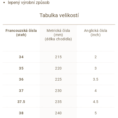
lepený výrobní způsob
Tabulka velikostí
Francouzská čísla
Metrická čísla
Anglická čísla
(steh)
(mm)
(inch)
(délka chodidla)
34
215
2
35
220
3
36
225
3.5
37
230
4
37.5
235
4.5
38
240
5