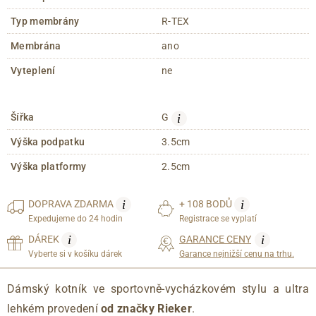
Typ membrány
R-TEX
Membrána
ano
Vyteplení
ne
i
Šířka
G
Výška podpatku
3.5cm
Výška platformy
2.5cm
i
i
DOPRAVA
ZDARMA
+ 108 BODŮ
Expedujeme do 24 hodin
Registrace se vyplatí
i
i
DÁREK
GARANCE CENY
Vyberte si v košíku dárek
Garance nejnižší cenu na trhu.
Dámský kotník ve sportovně-vycházkovém stylu a ultra
lehkém provedení
od značky Rieker
.