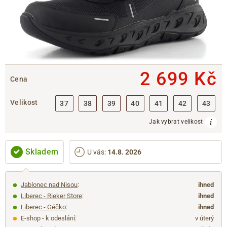
2 699 Kč
Cena
Velikost
37
38
39
40
41
42
43
Jak vybrat velikost
Skladem
U vás
:
14.8. 2026
Jablonec nad Nisou
:
ihned
Liberec - Rieker Store
:
ihned
Liberec - Géčko
:
ihned
E-shop - k odeslání:
v úterý