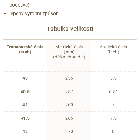
podešve)
lepený výrobní způsob
Tabulka velikostí
Francouzská čísla
Metrická čísla
Anglická čísla
(steh)
(mm)
(inch)
(délka chodidla)
40
255
6.5
+
40.5
257
6.5
41
260
7
41.5
265
7.5
42
270
8