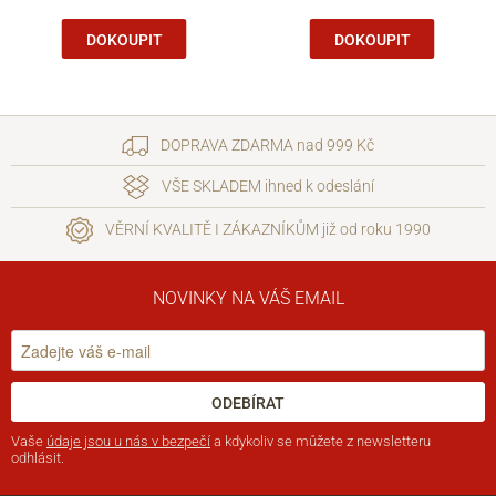
DOKOUPIT
DOKOUPIT
DOPRAVA ZDARMA nad 999 Kč
VŠE SKLADEM ihned k odeslání
VĚRNÍ KVALITĚ I ZÁKAZNÍKŮM již od roku 1990
NOVINKY NA VÁŠ EMAIL
ODEBÍRAT
Vaše
údaje jsou u nás v bezpečí
a kdykoliv se můžete z newsletteru
odhlásit.