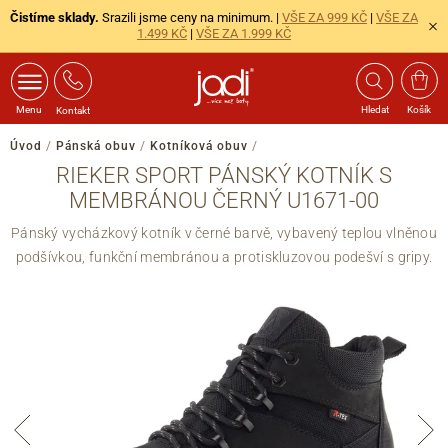
Čistíme sklady.
Srazili jsme ceny na minimum. |
VŠE ZA 999 KČ
|
VŠE ZA
1.499 KČ
|
VŠE ZA 1.999 KČ
Menu
Hledat
Košík
Kontakt
Úvod
/
Pánská obuv
/
Kotníková obuv
/
RIEKER SPORT PÁNSKÝ KOTNÍK S
MEMBRÁNOU ČERNÝ U1671-00
Pánský vycházkový kotník v černé barvě, vybavený teplou vlněnou
podšívkou, funkční membránou a protiskluzovou podešví s gripy.