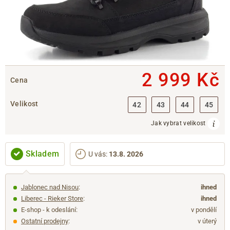
2 999 Kč
Cena
Velikost
42
43
44
45
Jak vybrat velikost
Skladem
U vás
:
13.8. 2026
Jablonec nad Nisou
:
ihned
Liberec - Rieker Store
:
ihned
E-shop - k odeslání:
v pondělí
Ostatní prodejny
:
v úterý