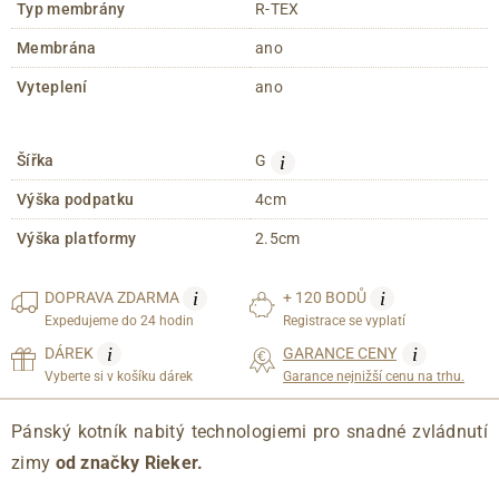
Typ membrány
R-TEX
Membrána
ano
Vyteplení
ano
i
Šířka
G
Výška podpatku
4cm
Výška platformy
2.5cm
i
i
DOPRAVA
ZDARMA
+ 120 BODŮ
Expedujeme do 24 hodin
Registrace se vyplatí
i
i
DÁREK
GARANCE CENY
Vyberte si v košíku dárek
Garance nejnižší cenu na trhu.
Pánský kotník nabitý technologiemi pro snadné zvládnutí
zimy
od značky Rieker.