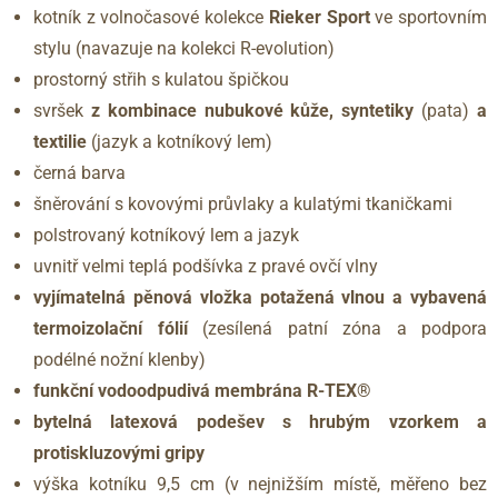
kotník z volnočasové kolekce
Rieker Sport
ve sportovním
stylu (navazuje na kolekci R-evolution)
prostorný střih s kulatou špičkou
svršek
z kombinace nubukové kůže, syntetiky
(pata)
a
textilie
(jazyk a kotníkový lem)
černá barva
šněrování s kovovými průvlaky a kulatými tkaničkami
polstrovaný kotníkový lem a jazyk
uvnitř velmi teplá podšívka z pravé ovčí vlny
vyjímatelná pěnová vložka potažená vlnou a vybavená
termoizolační fólií
(zesílená patní zóna a podpora
podélné nožní klenby)
funkční vodoodpudivá membrána R-TEX®
bytelná latexová podešev s hrubým vzorkem a
protiskluzovými gripy
výška kotníku 9,5 cm (v nejnižším místě, měřeno bez