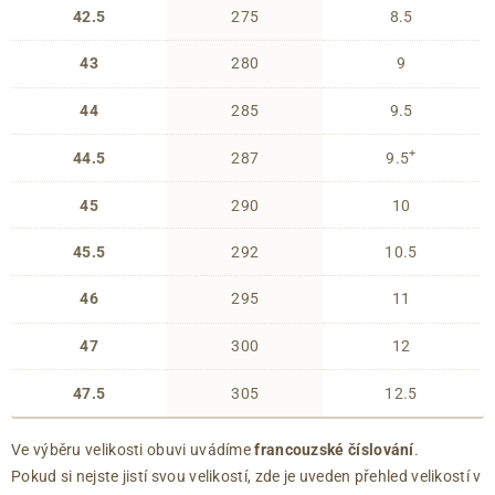
42.5
275
8.5
43
280
9
44
285
9.5
+
44.5
287
9.5
45
290
10
45.5
292
10.5
46
295
11
47
300
12
47.5
305
12.5
Ve výběru velikosti obuvi uvádíme
francouzské číslování
.
Pokud si nejste jistí svou velikostí, zde je uveden přehled velikostí v