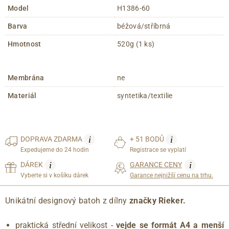
Model
H1386-60
Barva
béžová/stříbrná
Hmotnost
520g (1 ks)
Membrána
ne
Materiál
syntetika/textilie
i
i
DOPRAVA
ZDARMA
+ 51 BODŮ
Expedujeme do 24 hodin
Registrace se vyplatí
i
i
DÁREK
GARANCE CENY
Vyberte si v košíku dárek
Garance nejnižší cenu na trhu.
Unikátní designový batoh z dílny
značky Rieker.
praktická střední velikost -
vejde se formát A4 a menší