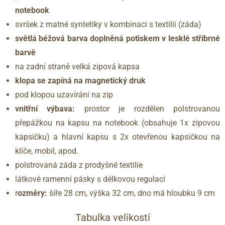
notebook
svršek z matné syntetiky v kombinaci s textilií (záda)
světlá béžová barva doplněná potiskem v lesklé stříbrné
barvě
na zadní straně velká zipová kapsa
klopa se zapíná na magnetický druk
pod klopou uzavírání na zip
vnitřní výbava:
prostor je rozdělen polstrovanou
přepážkou na kapsu na notebook (obsahuje 1x zipovou
kapsičku) a hlavní kapsu s 2x otevřenou kapsičkou na
klíče, mobil, apod.
polstrovaná záda z prodyšné textilie
látkové ramenní pásky s délkovou regulací
r
ozměry:
šíře 28 cm, výška 32 cm, dno má hloubku 9 cm
Tabulka velikostí