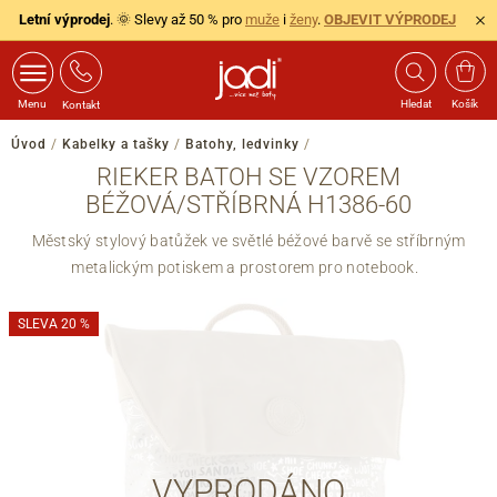
Letní výprodej
. 🌞 Slevy až 50 % pro
muže
i
ženy
.
OBJEVIT VÝPRODEJ
Menu
Hledat
Košík
Kontakt
Úvod
/
Kabelky a tašky
/
Batohy, ledvinky
/
RIEKER BATOH SE VZOREM
BÉŽOVÁ/STŘÍBRNÁ H1386-60
Městský stylový batůžek ve světlé béžové barvě se stříbrným
metalickým potiskem a prostorem pro notebook.
SLEVA 20 %
VYPRODÁNO