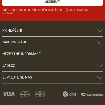
ODEBÍRAT
Vaše
údaje jsou u nás v bezpečí
a kdykoliv se můžete z newsletteru
odhlásit.
PŘIHLÁŠENÍ
NÁKUPNÍ RÁDCE
NEZBYTNÉ INFORMACE
JADI.CZ
ZEPTEJTE SE NÁS