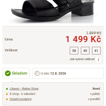
1 999 Kč
1 499 Kč
Cena
Velikost
38
40
41
Jak vybrat velikost
Skladem
U vás
:
12.8. 2026
Liberec - Rieker Store
:
ihned
E-shop - k odeslání:
v pátek
Ostatní prodejny
:
v pondělí