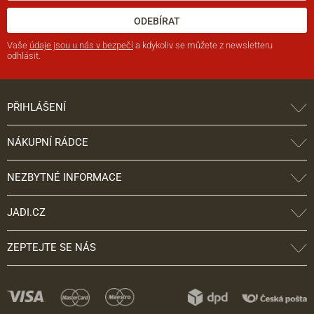
ODEBÍRAT
Vaše
údaje jsou u nás v bezpečí
a kdykoliv se můžete z newsletteru
odhlásit.
PŘIHLÁŠENÍ
NÁKUPNÍ RÁDCE
NEZBYTNÉ INFORMACE
JADI.CZ
ZEPTEJTE SE NÁS