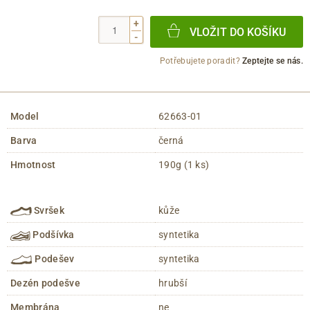
+
VLOŽIT DO KOŠÍKU
-
Potřebujete poradit?
Zeptejte se nás.
Model
62663-01
Barva
černá
Hmotnost
190g (1 ks)
Svršek
kůže
Podšívka
syntetika
Podešev
syntetika
Dezén podešve
hrubší
Membrána
ne