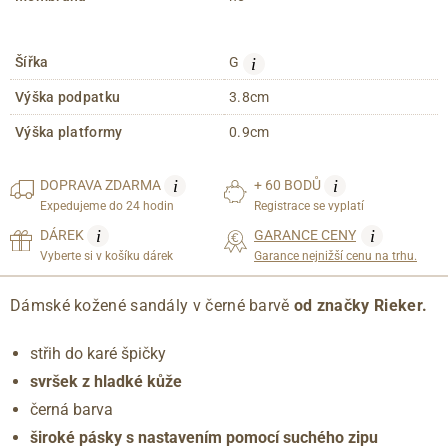
i
Šířka
G
Výška podpatku
3.8cm
Výška platformy
0.9cm
i
i
DOPRAVA
ZDARMA
+ 60 BODŮ
Expedujeme do 24 hodin
Registrace se vyplatí
i
i
DÁREK
GARANCE CENY
Vyberte si v košíku dárek
Garance nejnižší cenu na trhu.
Dámské kožené sandály v černé barvě
od značky Rieker.
střih do karé špičky
svršek z hladké kůže
černá barva
široké pásky s nastavením pomocí suchého zipu