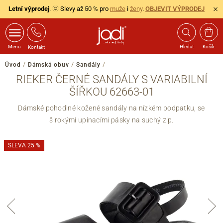
Letní výprodej
. 🌞 Slevy až 50 % pro
muže
i
ženy
.
OBJEVIT VÝPRODEJ
Menu
Hledat
Košík
Kontakt
Úvod
/
Dámská obuv
/
Sandály
/
RIEKER ČERNÉ SANDÁLY S VARIABILNÍ
ŠÍŘKOU 62663-01
Dámské pohodlné kožené sandály na nízkém podpatku, se
širokými upínacími pásky na suchý zip.
SLEVA 25 %